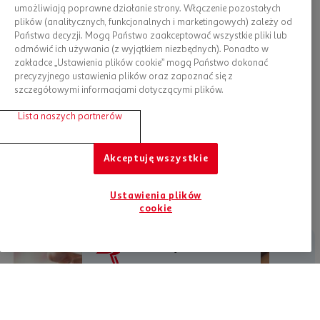
umożliwiają poprawne działanie strony. Włączenie pozostałych
Przeczytaj też:
Sprawdź razem z nami, jakie mleko dla
plików (analitycznych, funkcjonalnych i marketingowych) zależy od
noworodka wybrać
Państwa decyzji. Mogą Państwo zaakceptować wszystkie pliki lub
odmówić ich używania (z wyjątkiem niezbędnych). Ponadto w
Wodę do diety wprowadzaj stopniowo, zaczynając od
zakładce „Ustawienia plików cookie” mogą Państwo dokonać
minimalnej ilości, czyli 30 ml na dobę. Podawaj niewielkie
precyzyjnego ustawienia plików oraz zapoznać się z
ilości regularnie, aby zapewnić stałe nawodnienie.
Poza
szczegółowymi informacjami dotyczącymi plików.
tym zawsze bierz pod uwagę warunki – na przykład podczas
upałów dziecko będzie potrzebowało więcej płynów, aby
Lista naszych partnerów
schłodzić ciało.
Niewystarczające ilości mogą mieć
poważne konsekwencje zdrowotne, podobnie jak
podawanie ich w zbyt dużych proporcjach lub ich
Akceptuję wszystkie
niewłaściwych rodzajów.
Ustawienia plików
cookie
Jesteśmy tu dla Ciebie