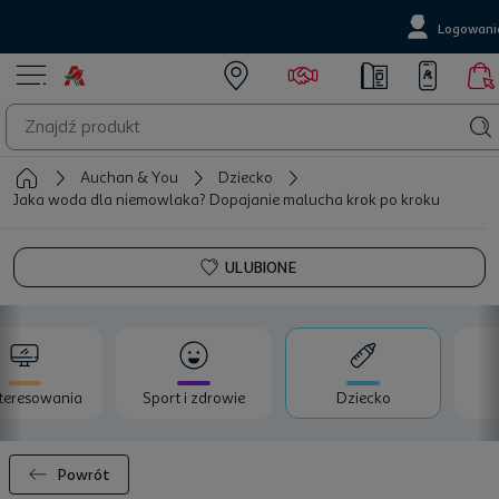
Logowani
Auchan & You
Dziecko
Jaka woda dla niemowlaka? Dopajanie malucha krok po kroku
ULUBIONE
teresowania
Sport i zdrowie
Dziecko
Powrót