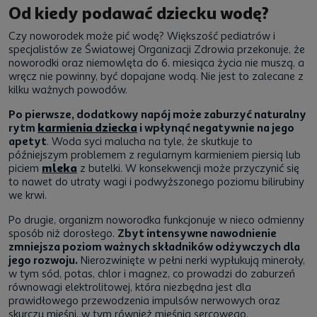
Od kiedy podawać dziecku wodę?
Czy noworodek może pić wodę? Większość pediatrów i
specjalistów ze Światowej Organizacji Zdrowia przekonuje, że
noworodki oraz niemowlęta do 6. miesiąca życia nie muszą, a
wręcz nie powinny, być dopajane wodą. Nie jest to zalecane z
kilku ważnych powodów.
Po pierwsze, dodatkowy napój może zaburzyć naturalny
rytm
karmienia dziecka
i wpłynąć negatywnie na jego
apetyt
. Woda syci malucha na tyle, że skutkuje to
późniejszym problemem z regularnym karmieniem piersią lub
piciem
mleka
z butelki. W konsekwencji może przyczynić się
to nawet do utraty wagi i podwyższonego poziomu bilirubiny
we krwi.
Po drugie, organizm noworodka funkcjonuje w nieco odmienny
sposób niż dorosłego.
Zbyt intensywne nawodnienie
zmniejsza poziom ważnych składników odżywczych dla
jego rozwoju.
Nierozwinięte w pełni nerki wypłukują minerały,
w tym sód, potas, chlor i magnez, co prowadzi do zaburzeń
równowagi elektrolitowej, która niezbędna jest dla
prawidłowego przewodzenia impulsów nerwowych oraz
skurczu mięśni, w tym również mięśnia sercowego.