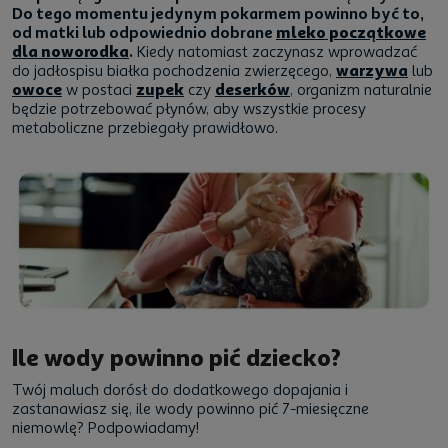
Do tego momentu jedynym pokarmem powinno być to,
od matki lub odpowiednio dobrane
mleko początkowe
dla noworodka
.
Kiedy natomiast zaczynasz wprowadzać
do jadłospisu białka pochodzenia zwierzęcego,
warzywa
lub
owoce
w postaci
zupek
czy
deserków
, organizm naturalnie
będzie potrzebować płynów, aby wszystkie procesy
metaboliczne przebiegały prawidłowo.
Ile wody powinno pić dziecko?
Twój maluch dorósł do dodatkowego dopajania i
zastanawiasz się, ile wody powinno pić 7-miesięczne
niemowlę? Podpowiadamy!