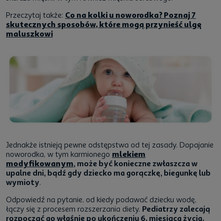
Przeczytaj także:
Co na kolki u noworodka? Poznaj 7
skutecznych sposobów, które mogą przynieść ulgę
maluszkowi
Jednakże istnieją pewne odstępstwa od tej zasady. Dopajanie
noworodka, w tym karmionego
mlekiem
modyfikowanym
, może być konieczne zwłaszcza w
upalne dni, bądź gdy dziecko ma gorączkę, biegunkę lub
wymioty
.
Odpowiedź na pytanie, od kiedy podawać dziecku wodę,
łączy się z procesem rozszerzania diety.
Pediatrzy zalecają
rozpocząć go właśnie po ukończeniu 6. miesiąca życia.