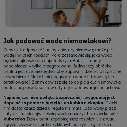
Jak podawać wodę niemowlakowi?
Znasz już odpowiedź na pytanie, czy niemowlę może pić
wodę i w jakich ilościach. Pora zastanowić się, jaka woda
będzie najlepsza dla najmłodszych. Babcie i mamy
odpowiedzą – tylko przegotowana. Jednak czy obróbka
cieplna jest dziś niezbędna, aby zapewnić dziecku bezpieczne
nawodnienie? Może lepiej sięgnąć po wodę filtrowaną lub
butelkowaną? Zanim dowiesz się co do picia dla niemowlaka
podać, najpierw kilka słów o tym, jak podawać je maluchowi.
Najmniejsze niemowlęta bezpieczniej i wygodniej jest
dopajać za pomocą
butelki
lub kubka niekapka.
Dzięki
nim dostarczasz dziecku regularnie małe ilości wody przez
cały dzień. Jak najwcześniej warto nauczyć też dziecko pić z
kubeczka
. Dzięki temu zapobiegniesz rozwijaniu się wad
zgryzu. Oczywiście unikaj szklanych naczyń – są ciężkie i