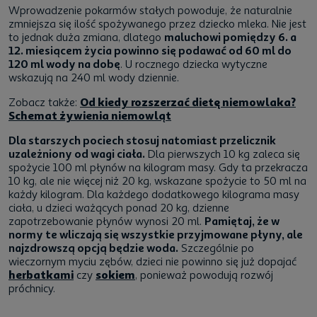
Wprowadzenie pokarmów stałych powoduje, że naturalnie
zmniejsza się ilość spożywanego przez dziecko mleka. Nie jest
to jednak duża zmiana, dlatego
maluchowi pomiędzy 6. a
12. miesiącem życia powinno się podawać od 60 ml do
120 ml wody na dobę
. U rocznego dziecka wytyczne
wskazują na 240 ml wody dziennie.
Zobacz także:
Od kiedy rozszerzać dietę niemowlaka?
Schemat żywienia niemowląt
Dla starszych pociech stosuj natomiast przelicznik
uzależniony od wagi ciała.
Dla pierwszych 10 kg zaleca się
spożycie 100 ml płynów na kilogram masy. Gdy ta przekracza
10 kg, ale nie więcej niż 20 kg, wskazane spożycie to 50 ml na
każdy kilogram. Dla każdego dodatkowego kilograma masy
ciała, u dzieci ważących ponad 20 kg, dzienne
zapotrzebowanie płynów wynosi 20 ml.
Pamiętaj, że w
normy te wliczają się wszystkie przyjmowane płyny, ale
najzdrowszą opcją będzie woda.
Szczególnie po
wieczornym myciu zębów, dzieci nie powinno się już dopajać
herbatkami
czy
sokiem
, ponieważ powodują rozwój
próchnicy.