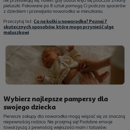
nie przesuwają się, nawet gdy bobas kręci się podczas zmiany
pieluszki. Pakowane po 8 sztuk pomogą Ci podczas spacerów
z dzieckiem i przewijania noworodka w mieszkaniu.
Przeczytaj też:
Co na kolki u noworodka? Poznaj 7
skutecznych sposobów, które mogą przynieść ulgę
maluszkowi
Wybierz najlepsze pampersy dla
swojego dziecka
Pierwsze zakupy dla noworodka mogą wiązać się ze znaczną
niepewnością rodzica. Nie przejmuj się! Podobne emocje
towarzyszą z pewnością większości mam i tatusiów.