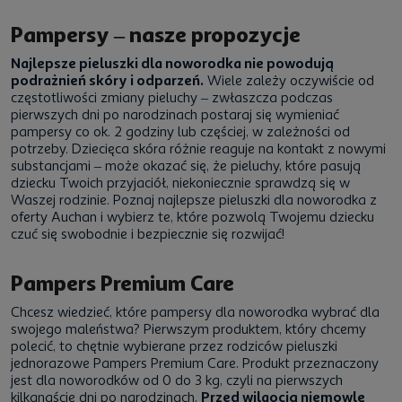
Pampersy – nasze propozycje
Najlepsze pieluszki dla noworodka nie powodują
podrażnień skóry i odparzeń.
Wiele zależy oczywiście od
częstotliwości zmiany pieluchy – zwłaszcza podczas
pierwszych dni po narodzinach postaraj się wymieniać
pampersy co ok. 2 godziny lub częściej, w zależności od
potrzeby. Dziecięca skóra różnie reaguje na kontakt z nowymi
substancjami – może okazać się, że pieluchy, które pasują
dziecku Twoich przyjaciół, niekoniecznie sprawdzą się w
Waszej rodzinie. Poznaj najlepsze pieluszki dla noworodka z
oferty Auchan i wybierz te, które pozwolą Twojemu dziecku
czuć się swobodnie i bezpiecznie się rozwijać!
Pampers Premium Care
Chcesz wiedzieć, które pampersy dla noworodka wybrać dla
swojego maleństwa? Pierwszym produktem, który chcemy
polecić, to chętnie wybierane przez rodziców pieluszki
jednorazowe Pampers Premium Care. Produkt przeznaczony
jest dla noworodków od 0 do 3 kg, czyli na pierwszych
kilkanaście dni po narodzinach.
Przed wilgocią niemowlę