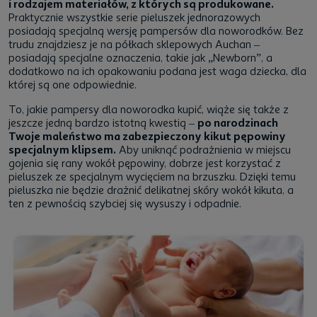
i rodzajem materiałów, z których są produkowane.
Praktycznie wszystkie serie pieluszek jednorazowych
posiadają specjalną wersję pampersów dla noworodków. Bez
trudu znajdziesz je na półkach sklepowych Auchan –
posiadają specjalne oznaczenia, takie jak „Newborn”, a
dodatkowo na ich opakowaniu podana jest waga dziecka, dla
której są one odpowiednie.
To, jakie pampersy dla noworodka kupić, wiąże się także z
jeszcze jedną bardzo istotną kwestią –
po narodzinach
Twoje maleństwo ma zabezpieczony kikut pępowiny
specjalnym klipsem.
Aby uniknąć podrażnienia w miejscu
gojenia się rany wokół pępowiny, dobrze jest korzystać z
pieluszek ze specjalnym wycięciem na brzuszku. Dzięki temu
pieluszka nie będzie drażnić delikatnej skóry wokół kikuta, a
ten z pewnością szybciej się wysuszy i odpadnie.