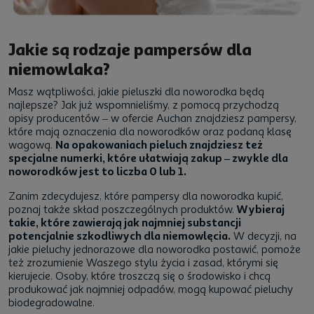
Jakie są rodzaje pampersów dla
niemowlaka?
Masz wątpliwości, jakie pieluszki dla noworodka będą
najlepsze? Jak już wspomnieliśmy, z pomocą przychodzą
opisy producentów – w ofercie Auchan znajdziesz pampersy,
które mają oznaczenia dla noworodków oraz podaną klasę
wagową.
Na opakowaniach pieluch znajdziesz też
specjalne numerki, które ułatwiają zakup – zwykle dla
noworodków jest to liczba 0 lub 1.
Zanim zdecydujesz, które pampersy dla noworodka kupić,
poznaj także skład poszczególnych produktów.
Wybieraj
takie, które zawierają jak najmniej substancji
potencjalnie szkodliwych dla niemowlęcia.
W decyzji, na
jakie pieluchy jednorazowe dla noworodka postawić, pomoże
też zrozumienie Waszego stylu życia i zasad, którymi się
kierujecie. Osoby, które troszczą się o środowisko i chcą
produkować jak najmniej odpadów, mogą kupować pieluchy
biodegradowalne.