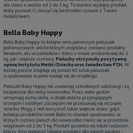
dla dzieci o wadze od 2 do 5 kg. To bardzo wydajny produkt,
który pozwoli Ci cieszyć się beztroskim czasem z Twoim
maleństwem.
Bella Baby Happy
Bella Baby Happy to kolejna seria pierwszych pieluszek
jednorazowych, wśród których znajdziesz zarówno produkty
Newborn, dla wcześniaków i dzieci o masie urodzeniowej do 2
kg, jak i większe rozmiary.
Pieluchy otrzymały pozytywną
opinię Instytutu Matki i Dziecka oraz świadectwo PZH.
W
każdej paczce znajduje się ponad 40 sztuk pieluszek,
a opakowanie w pełni nadaje się do recyklingu.
Pieluszki Baby Happy nie zawierają szkodliwych substancji i są
bezpieczne dla skóry noworodka. Przez wiele godzin
utrzymują suchą skórę, a dzięki dobrze przylegającym
brzegom i solidnym zaczepom nie przesuwają się na pupie
dziecka. Mogą z nich korzystać także większe dzieci, gdyż
kolekcja produktów marki Bella to również opakowania, w
których rozmiar pieluch dla noworodka mieści się w przedziale
wagowym od 2 do 5 kg. Produkt spodoba się także rodzicom,
którzy chcą wybierać lokalne produkty dla swoich pociech –