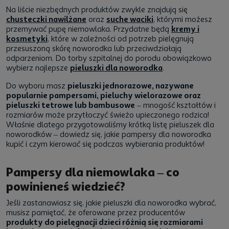
Na liście niezbędnych produktów zwykle znajdują się
chusteczki nawilżane
oraz
suche waciki
, którymi możesz
przemywać pupę niemowlaka. Przydatne będą
kremy i
kosmetyki
, które w zależności od potrzeb pielęgnują
przesuszoną skórę noworodka lub przeciwdziałają
odparzeniom. Do torby szpitalnej do porodu obowiązkowo
wybierz najlepsze
pieluszki dla noworodka
.
Do wyboru masz
pieluszki jednorazowe, nazywane
popularnie pampersami, pieluchy wielorazowe oraz
pieluszki tetrowe lub bambusowe
– mnogość kształtów i
rozmiarów może przytłoczyć świeżo upieczonego rodzica!
Właśnie dlatego przygotowaliśmy krótką listę pieluszek dla
noworodków – dowiedz się, jakie pampersy dla noworodka
kupić i czym kierować się podczas wybierania produktów!
Pampersy dla niemowlaka – co
powinieneś wiedzieć?
Jeśli zastanawiasz się, jakie pieluszki dla noworodka wybrać,
musisz pamiętać, że oferowane przez producentów
produkty do pielęgnacji dzieci różnią się rozmiarami