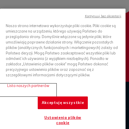
Kontynuuj bez akceptacji
Nasza strona internetowa wykorzystuje pliki cookie. Pliki cookie są
Chcesz otrzymywać nowości?
umieszczane na urządzeniu, którego używają Państwo do
przeglądania strony. Domyślnie włączone są jedynie pliki, które
Bądź na bieżąco, zapisz się do newslettera
umożliwiają poprawne działanie strony. Włączenie pozostałych
plików (analitycznych, funkcjonalnych i marketingowych) zależy od
Państwa decyzji. Mogą Państwo zaakceptować wszystkie pliki lub
ZAPISZ SIĘ DO NEWSLETTERA
odmówić ich używania (z wyjątkiem niezbędnych). Ponadto w
zakładce „Ustawienia plików cookie” mogą Państwo dokonać
precyzyjnego ustawienia plików oraz zapoznać się z
szczegółowymi informacjami dotyczącymi plików.
Lista naszych partnerów
Zaplanuj zakupy
Akceptuję wszystkie
O Auchan
Ustawienia plików
cookie