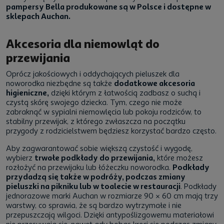
pampersy Bella produkowane są w Polsce i dostępne w
sklepach Auchan.
Akcesoria dla niemowląt do
przewijania
Oprócz jakościowych i oddychających pieluszek dla
noworodka niezbędne są także
dodatkowe akcesoria
higieniczne,
dzięki którym z łatwością zadbasz o suchą i
czystą skórę swojego dziecka. Tym, czego nie może
zabraknąć w sypialni niemowlęcia lub pokoju rodziców, to
stabilny przewijak, z którego zwłaszcza na początku
przygody z rodzicielstwem będziesz korzystać bardzo często.
Aby zagwarantować sobie większą czystość i wygodę,
wybierz
trwałe podkłady do przewijania,
które możesz
rozłożyć na przewijaku lub łóżeczku noworodka.
Podkłady
przydadzą się także w podróży, podczas zmiany
pieluszki na pikniku lub w toalecie w restauracji
. Podkłady
jednorazowe marki Auchan w rozmiarze 90 × 60 cm mają trzy
warstwy, co sprawia, że są bardzo wytrzymałe i nie
przepuszczają wilgoci. Dzięki antypoślizgowemu materiałowi