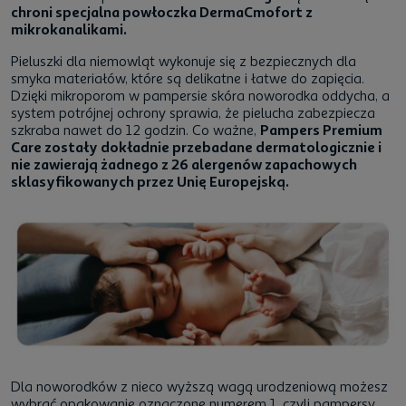
chroni specjalna powłoczka DermaCmofort z
mikrokanalikami.
Pieluszki dla niemowląt wykonuje się z bezpiecznych dla
smyka materiałów, które są delikatne i łatwe do zapięcia.
Dzięki mikroporom w pampersie skóra noworodka oddycha, a
system potrójnej ochrony sprawia, że pielucha zabezpiecza
szkraba nawet do 12 godzin. Co ważne,
Pampers Premium
Care zostały dokładnie przebadane dermatologicznie i
nie zawierają żadnego z 26 alergenów zapachowych
sklasyfikowanych przez Unię Europejską.
Dla noworodków z nieco wyższą wagą urodzeniową możesz
wybrać opakowanie oznaczone numerem 1, czyli pampersy