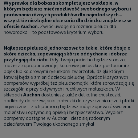
Wyprawkę dla bobasa skompletujesz w sklepie, w
którym będziesz mieć możliwość swobodnego wyboru i
porównania różnych produktów dla najmłodszych –
wszystkie niezbędne akcesoria dla dziecka znajdziesz w
ofercie Auchan.
Zwróć uwagę na rozmiar pieluch dla
noworodka – to podstawowe kryterium wyboru.
Najlepsze pieluszki jednorazowe to takie, które dbają o
skórę dziecka, zapewniają skórze oddychanie i dobrze
przylegają do ciała.
Gdy Twoja pociecha będzie starsza,
możesz zaproponować jej kolorowe pieluszki z postaciami z
bajek lub kolorowymi rysunkami zwierzątek, dzięki którym
łatwiej będzie zmienić dziecku pieluchę. Oprócz klasycznych
pampersów wypróbuj też pieluchomajtki, które sprawdzają się
szczególnie przy aktywnych i ruchliwych maluszkach. W
sklepach
Auchan
dostaniesz także delikatne chusteczki,
podkłady do przewijania, pałeczki do czyszczenia uszu i płatki
higieniczne – z ich pomocą będziesz mógł zapewnić swojemu
maleństwu optymalną opiekę i bezpieczeństwo. Wybierz
pampersy dostępne w Auchan i ciesz się radosnym
dzieciństwem Twojego ukochanego smyka!