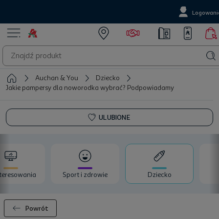
Logowani
Auchan & You
Dziecko
Jakie pampersy dla noworodka wybrać? Podpowiadamy
ULUBIONE
teresowania
Sport i zdrowie
Dziecko
Powrót