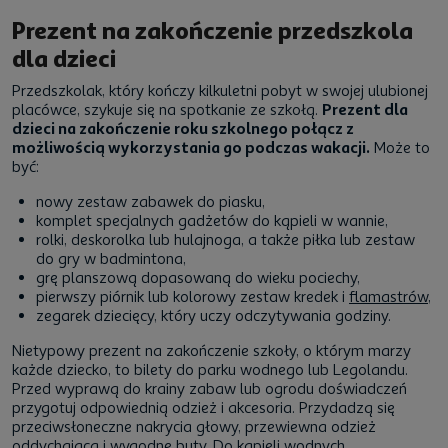
Prezent na zakończenie przedszkola
dla dzieci
Przedszkolak, który kończy kilkuletni pobyt w swojej ulubionej
placówce, szykuje się na spotkanie ze szkołą.
Prezent dla
dzieci na zakończenie roku szkolnego połącz z
możliwością wykorzystania go podczas wakacji.
Może to
być:
nowy zestaw zabawek do piasku,
komplet specjalnych gadżetów do kąpieli w wannie,
rolki, deskorolka lub hulajnoga, a także piłka lub zestaw
do gry w badmintona,
grę planszową dopasowaną do wieku pociechy,
pierwszy piórnik lub kolorowy zestaw kredek i
flamastrów
,
zegarek dziecięcy, który uczy odczytywania godziny.
Nietypowy prezent na zakończenie szkoły, o którym marzy
każde dziecko, to bilety do parku wodnego lub Legolandu.
Przed wyprawą do krainy zabaw lub ogrodu doświadczeń
przygotuj odpowiednią odzież i akcesoria. Przydadzą się
przeciwsłoneczne nakrycia głowy, przewiewna odzież
oddychająca i wygodne buty. Do kąpieli wodnych