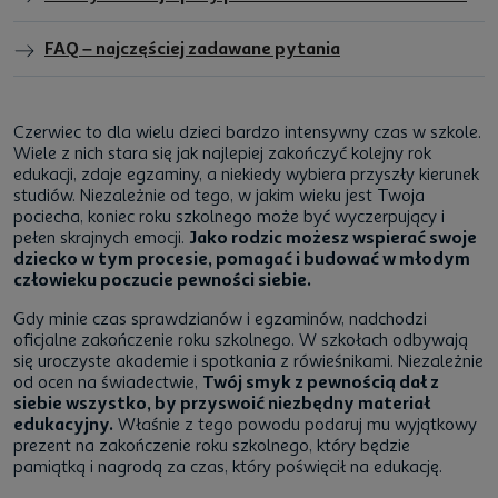
FAQ – najczęściej zadawane pytania
Czerwiec to dla wielu dzieci bardzo intensywny czas w szkole.
Wiele z nich stara się jak najlepiej zakończyć kolejny rok
edukacji, zdaje egzaminy, a niekiedy wybiera przyszły kierunek
studiów. Niezależnie od tego, w jakim wieku jest Twoja
pociecha, koniec roku szkolnego może być wyczerpujący i
pełen skrajnych emocji.
Jako rodzic możesz wspierać swoje
dziecko w tym procesie, pomagać i budować w młodym
człowieku poczucie pewności siebie.
Gdy minie czas sprawdzianów i egzaminów, nadchodzi
oficjalne zakończenie roku szkolnego. W szkołach odbywają
się uroczyste akademie i spotkania z rówieśnikami. Niezależnie
od ocen na świadectwie,
Twój smyk z pewnością dał z
siebie wszystko, by przyswoić niezbędny materiał
edukacyjny.
Właśnie z tego powodu podaruj mu wyjątkowy
prezent na zakończenie roku szkolnego, który będzie
pamiątką i nagrodą za czas, który poświęcił na edukację.