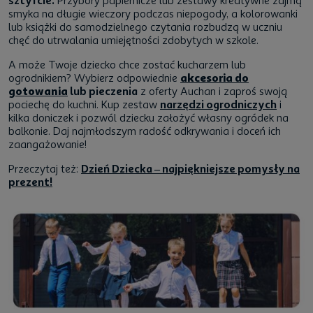
sztyfcie.
Przybory papiernicze lub zestawy kreatywne zajmą
smyka na długie wieczory podczas niepogody, a kolorowanki
lub książki do samodzielnego czytania rozbudzą w uczniu
chęć do utrwalania umiejętności zdobytych w szkole.
A może Twoje dziecko chce zostać kucharzem lub
ogrodnikiem? Wybierz odpowiednie
akcesoria do
gotowania
lub pieczenia
z oferty Auchan i zaproś swoją
pociechę do kuchni. Kup zestaw
narzędzi ogrodniczych
i
kilka doniczek i pozwól dziecku założyć własny ogródek na
balkonie. Daj najmłodszym radość odkrywania i doceń ich
zaangażowanie!
Przeczytaj też:
Dzień Dziecka – najpiękniejsze pomysły na
prezent!