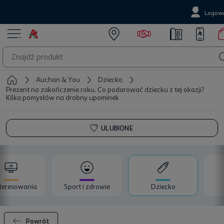
Logowa
Auchan & You
Dziecko
Prezent na zakończenie roku. Co podarować dziecku z tej okazji?
Kilka pomysłów na drobny upominek
ULUBIONE
teresowania
Sport i zdrowie
Dziecko
Powrót