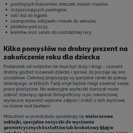
pachnących balsamów, mleczek, maseł i musów,
oczyszczających peelingów,
soli i kul do kąpieli,
szamponów, odżywek i masek do włosów,
płatków pod oczy,
kremów oraz serum do nastoletniej cery.
Kilka pomysłów na drobny prezent na
zakończenie roku dla dziecka
Podarunek od rodziców nie musi być duży i drogi – czasami
drobny gadżet rozweseli dziecko i sprawi, że poczuje się ono
szczęśliwe. Ciekawą propozycją są specjalne ramki do pokoju
dziecięcego, w których Twój smyk będzie mógł zawiesić swoje
prace plastyczne. Na wakacyjne wycieczki starszak może
zabrać dziecięcy aparat fotograficzny, a po zakończonej
wycieczce wywołać wybrane zdjęcia i zrobić z nich wystawę
na ścianie nad biurkiem.
Maluchom w przedszkolu spodobają się
wielorazowe
naklejki, specjalne nożyczki do wycinania
geometrycznych kształtów lub brokatowy
klej
w