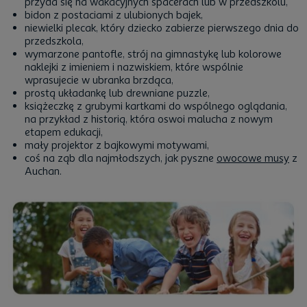
przyda się na wakacyjnych spacerach lub w przedszkolu,
bidon z postaciami z ulubionych bajek,
niewielki plecak, który dziecko zabierze pierwszego dnia do
przedszkola,
wymarzone pantofle, strój na gimnastykę lub kolorowe
naklejki z imieniem i nazwiskiem, które wspólnie
wprasujecie w ubranka brzdąca,
prostą układankę lub drewniane puzzle,
książeczkę z grubymi kartkami do wspólnego oglądania,
na przykład z historią, która oswoi malucha z nowym
etapem edukacji,
mały projektor z bajkowymi motywami,
coś na ząb dla najmłodszych, jak pyszne
owocowe musy
z
Auchan.