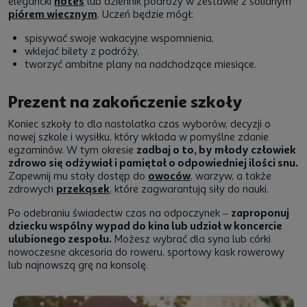
elegancki
notes
lub dziennik podróży w zestawie z solidnym
piórem wiecznym
. Uczeń będzie mógł:
spisywać swoje wakacyjne wspomnienia,
wklejać bilety z podróży,
tworzyć ambitne plany na nadchodzące miesiące.
Prezent na zakończenie szkoły
Koniec szkoły to dla nastolatka czas wyborów, decyzji o
nowej szkole i wysiłku, który wkłada w pomyślne zdanie
egzaminów. W tym okresie
zadbaj o to, by młody człowiek
zdrowo się odżywiał i pamiętał o odpowiedniej ilości snu.
Zapewnij mu stały dostęp do
owoców
, warzyw, a także
zdrowych
przekąsek
, które zagwarantują siły do nauki.
Po odebraniu świadectw czas na odpoczynek –
zaproponuj
dziecku wspólny wypad do kina lub udział w koncercie
ulubionego zespołu.
Możesz wybrać dla syna lub córki
nowoczesne akcesoria do roweru, sportowy kask rowerowy
lub najnowszą grę na konsolę.