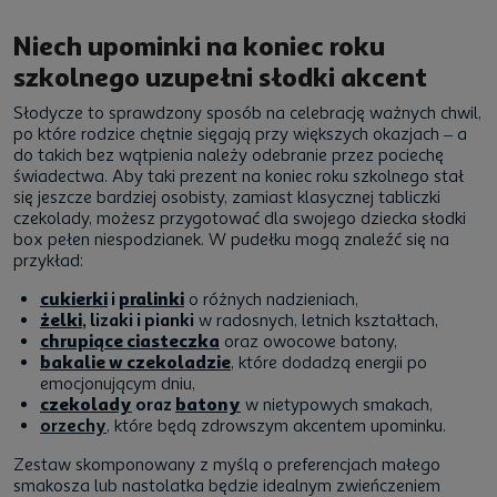
Niech upominki na koniec roku
szkolnego uzupełni słodki akcent
Słodycze to sprawdzony sposób na celebrację ważnych chwil,
po które rodzice chętnie sięgają przy większych okazjach – a
do takich bez wątpienia należy odebranie przez pociechę
świadectwa. Aby taki prezent na koniec roku szkolnego stał
się jeszcze bardziej osobisty, zamiast klasycznej tabliczki
czekolady, możesz przygotować dla swojego dziecka słodki
box pełen niespodzianek. W pudełku mogą znaleźć się na
przykład:
cukierki
i
pralinki
o różnych nadzieniach,
żelki
, lizaki i pianki
w radosnych, letnich kształtach,
chrupiące ciasteczka
oraz owocowe batony,
bakalie w czekoladzie
, które dodadzą energii po
emocjonującym dniu,
czekolady
oraz
batony
w nietypowych smakach,
orzechy
, które będą zdrowszym akcentem upominku.
Zestaw skomponowany z myślą o preferencjach małego
smakosza lub nastolatka będzie idealnym zwieńczeniem