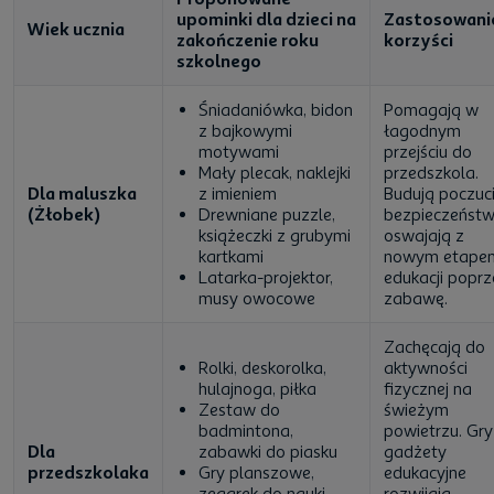
upominki dla dzieci na
Zastosowanie
Wiek ucznia
zakończenie roku
korzyści
szkolnego
Śniadaniówka, bidon
Pomagają w
z bajkowymi
łagodnym
motywami
przejściu do
Mały plecak, naklejki
przedszkola.
Dla maluszka
z imieniem
Budują poczuc
(Żłobek)
Drewniane puzzle,
bezpieczeństw
książeczki z grubymi
oswajają z
kartkami
nowym etape
Latarka-projektor,
edukacji poprz
musy owocowe
zabawę.
Zachęcają do
Rolki, deskorolka,
aktywności
hulajnoga, piłka
fizycznej na
Zestaw do
świeżym
badmintona,
powietrzu. Gry 
Dla
zabawki do piasku
gadżety
przedszkolaka
Gry planszowe,
edukacyjne
zegarek do nauki
rozwijają