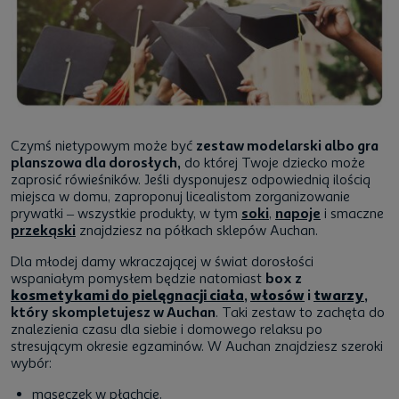
Czymś nietypowym może być
zestaw modelarski albo gra
planszowa dla dorosłych,
do której Twoje dziecko może
zaprosić rówieśników. Jeśli dysponujesz odpowiednią ilością
miejsca w domu, zaproponuj licealistom zorganizowanie
prywatki – wszystkie produkty, w tym
soki
,
napoje
i smaczne
przekąski
znajdziesz na półkach sklepów Auchan.
Dla młodej damy wkraczającej w świat dorosłości
wspaniałym pomysłem będzie natomiast
box z
kosmetykami do pielęgnacji ciała
,
włosów
i
twarzy
,
który skompletujesz w Auchan
. Taki zestaw to zachęta do
znalezienia czasu dla siebie i domowego relaksu po
stresującym okresie egzaminów. W Auchan znajdziesz szeroki
wybór:
maseczek w płachcie,