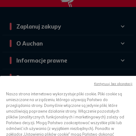
Zaplanuj zakupy
O Auchan
Informacje prawne
Pomoc
Kontynuuj bez akceptacji
Nasza strona internetowa wykorzystuje pliki cookie. Pliki cookie są
umieszczane na urządzeniu, którego używają Państwo do
przeglądania strony. Domyślnie włączone są jedynie pliki, które
umożliwiają poprawne działanie strony. Włączenie pozostałych
plików (analitycznych, funkcjonalnych i marketingowych) zależy od
Państwa decyzji. Mogą Państwo zaakceptować wszystkie pliki lub
odmówić ich używania (z wyjątkiem niezbędnych). Ponadto w
zakładce „Ustawienia plików cookie” mogą Państwo dokonać