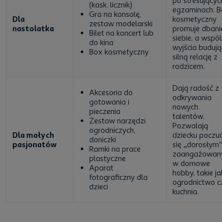
po stresującyc
(kask, licznik)
egzaminach. 
Gra na konsolę,
Dla
kosmetyczny
zestaw modelarski
nastolatka
promuje dbani
Bilet na koncert lub
siebie, a wspó
do kina
wyjścia budują
Box kosmetyczny
silną relację z
rodzicem.
Dają radość z
Akcesoria do
odkrywania
gotowania i
nowych
pieczenia
talentów.
Zestaw narzędzi
Pozwalają
ogrodniczych,
Dla małych
dziecku poczu
doniczki
pasjonatów
się „dorosłym”
Ramki na prace
zaangażowa
plastyczne
w domowe
Aparat
hobby, takie ja
fotograficzny dla
ogrodnictwo c
dzieci
kuchnia.