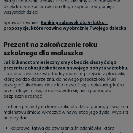
okazji ukończenia żłobka. Przedstawiamy kilka pomysłów,
dzięki którym koniec roku na długo zapadnie w pamięci
wszystkich dzieci!
Sprawdź również:
Ranking zabawek dla 4-latka –
propozycje, które rozwiną wyobraźnię Twojego dziecka
Prezent na zakończenie roku
szkolnego dla maluszka
Już kilkunastomiesięczny smyk będzie cieszyć się z
prezentu z okazji zakończenia swojego pobytu w żłobku.
To jednocześnie często trudny moment przejścia z placówki,
którą bardzo dobrze zna, do nowego przedszkola. Musi
pożegnać ukochane ciocie lub rozstać się z opiekunką, która
przez długie miesiące opiekowała się nim i pomagała
bezpiecznie rosnąć.
Trafione prezenty na koniec roku dla dzieci pomogą Twojemu
maleństwu śmiało wkroczyć w nowy etap jego życia. Wybierz
na przykład:
kolorową, łatwą do otwierania śniadaniówkę, która