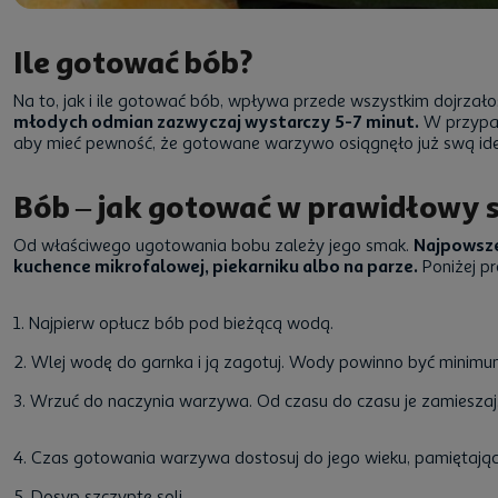
Ile gotować bób?
Na to, jak i ile gotować bób, wpływa przede wszystkim dojrza
młodych odmian zazwyczaj wystarczy 5-7 minut.
W przypad
aby mieć pewność, że gotowane warzywo osiągnęło już swą idea
Bób – jak gotować w prawidłowy 
Od właściwego ugotowania bobu zależy jego smak.
Najpowsze
kuchence mikrofalowej, piekarniku albo na parze.
Poniżej p
1. Najpierw opłucz bób pod bieżącą wodą.
2. Wlej wodę do garnka i ją zagotuj. Wody powinno być minimum 
3. Wrzuć do naczynia warzywa. Od czasu do czasu je zamieszaj. J
4. Czas gotowania warzywa dostosuj do jego wieku, pamiętając,
5. Dosyp szczyptę soli.