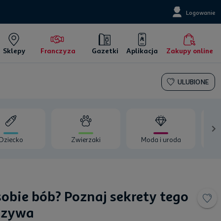
Logowanie
Sklepy
Franczyza
Gazetki
Aplikacja
Zakupy online
ULUBIONE
Dziecko
Zwierzaki
Moda i uroda
Wy
obie bób? Poznaj sekrety tego
rzywa