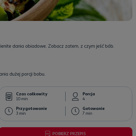
ienite dania obiadowe. Zobacz zatem, z czym jeść bób.
nia dużej porcji bobu.
Czas całkowity
Porcja
10 min
4
Przygotowanie
Gotowanie
3 min
7 min
POBIERZ PRZEPIS