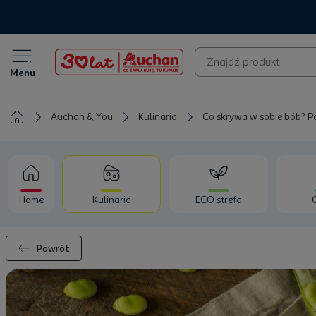
Menu
Auchan & You
Kulinaria
Co skrywa w sobie bób? P
Home
Kulinaria
ECO strefa
Powrót