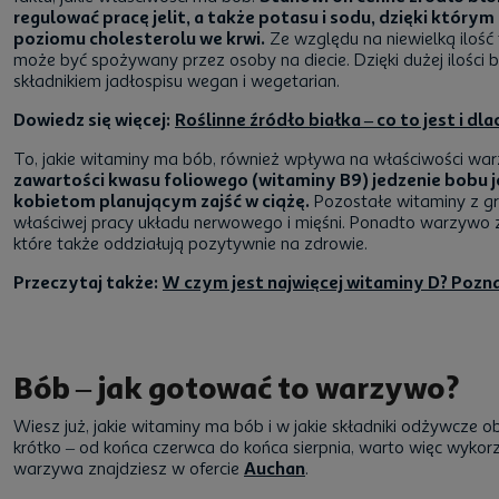
regulować pracę jelit, a także potasu i sodu, dzięki któ
poziomu cholesterolu we krwi.
Ze względu na niewielką ilość 
może być spożywany przez osoby na diecie. Dzięki dużej ilości 
składnikiem jadłospisu wegan i wegetarian.
Dowiedz się więcej:
Roślinne źródło białka – co to jest i d
To, jakie witaminy ma bób, również wpływa na właściwości wa
zawartości kwasu foliowego (witaminy B9) jedzenie bobu j
kobietom planującym zajść w ciążę.
Pozostałe witaminy z gr
właściwej pracy układu nerwowego i mięśni. Ponadto warzywo za
które także oddziałują pozytywnie na zdrowie.
Przeczytaj także:
W czym jest najwięcej witaminy D? Pozna
Bób – jak gotować to warzywo?
Wiesz już, jakie witaminy ma bób i w jakie składniki odżywcze
krótko – od końca czerwca do końca sierpnia, warto więc wykor
warzywa znajdziesz w ofercie
Auchan
.