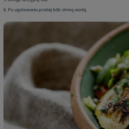
6. Po ugotowaniu przelej bób zimną wodą.