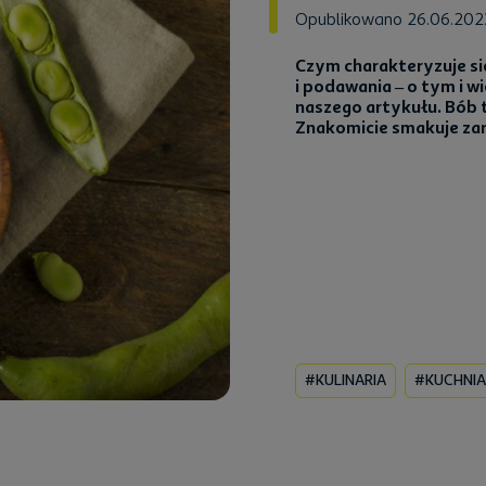
Opublikowano 26.06.20
Czym charakteryzuje si
i podawania – o tym i w
naszego artykułu. Bób
Znakomicie smakuje zaró
#KULINARIA
#KUCHNIA