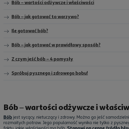
Bób – wartości odżywcze i właściwości
Bób – jak gotować to warzywo?
nka przypraw).
Ile gotować bób?
Bób – jak gotować w prawidłowy sposób?
Z czym jeść bób – 4 pomysły
Spróbuj pysznego i zdrowego bobu!
Bób – wartości odżywcze i właściw
Bób
jest sycący, nietuczący i zdrowy. Można go jeść samodzieln
rozmaitych potraw. Jego popularność wynika nie tylko z pyszne
faktu, jakie właściwości ma bób.
Stanowi on cenne źródło bł