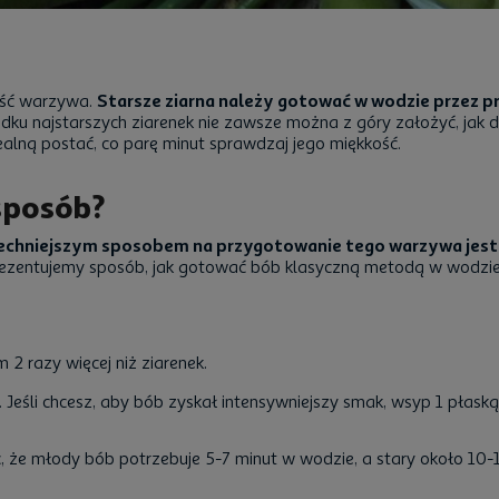
łość warzywa.
Starsze ziarna należy gotować w wodzie przez pr
ku najstarszych ziarenek nie zawsze można z góry założyć, jak d
lną postać, co parę minut sprawdzaj jego miękkość.
sposób?
chniejszym sposobem na przygotowanie tego warzywa jest g
rezentujemy sposób, jak gotować bób klasyczną metodą w wodzie
2 razy więcej niż ziarenek.
eśli chcesz, aby bób zyskał intensywniejszy smak, wsyp 1 płaską ł
 że młody bób potrzebuje 5-7 minut w wodzie, a stary około 10-1