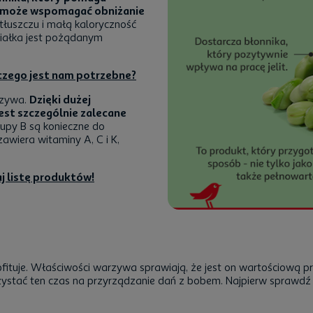
rym może wspomagać obniżanie
tłuszczu i małą kaloryczność
białka jest pożądanym
laczego jest nam potrzebne?
rzywa.
Dzięki dużej
est szczególnie zalecane
upy B są konieczne do
wiera witaminy A, C i K,
j listę produktów!
 obfituje. Właściwości warzywa sprawiają, że jest on wartościową
zystać ten czas na przyrządzanie dań z bobem. Najpierw sprawdź j