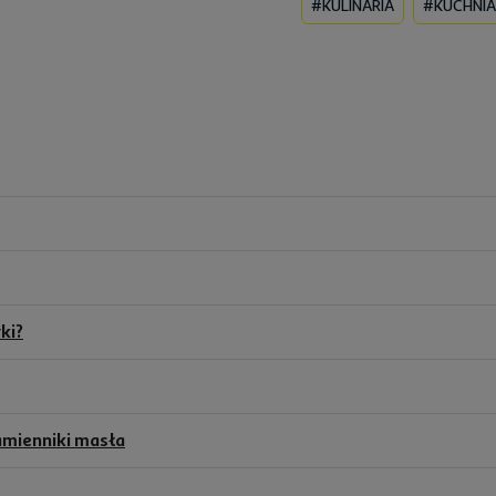
#KULINARIA
#KUCHNIA
ki?
amienniki masła