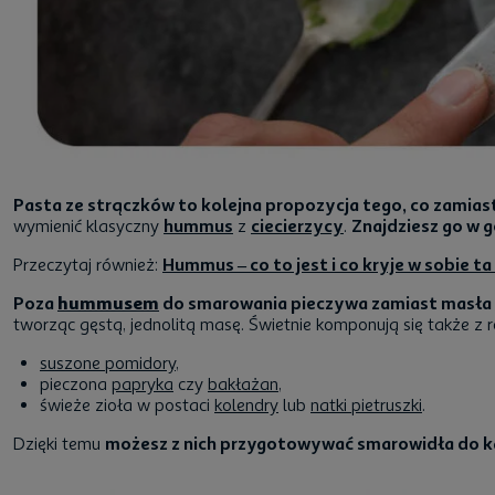
Pasta ze strączków to kolejna propozycja tego, co zami
wymienić klasyczny
hummus
z
ciecierzycy
.
Znajdziesz go w g
Przeczytaj również:
Hummus – co to jest i co kryje w sobie 
Poza
hummusem
do smarowania pieczywa zamiast masła ś
tworząc gęstą, jednolitą masę. Świetnie komponują się także z r
suszone pomidory
,
pieczona
papryka
czy
bakłażan
,
świeże zioła w postaci
kolendry
lub
natki pietruszki
.
Dzięki temu
możesz z nich przygotowywać smarowidła do 