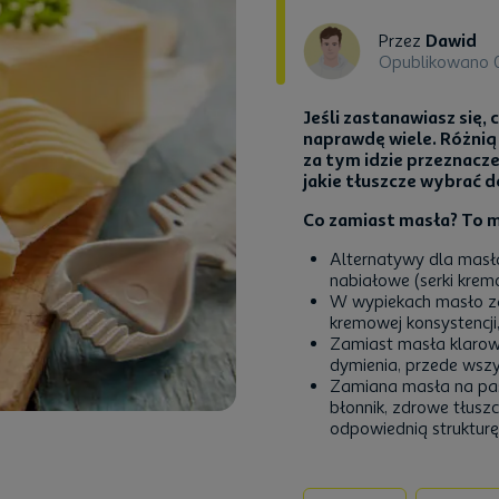
Przez
Dawid
Opublikowano 
Jeśli zastanawiasz się,
naprawdę wiele. Różnią
za tym idzie przeznacz
jakie tłuszcze wybrać d
Co zamiast masła? To m
Alternatywy dla masła
nabiałowe (serki krem
W wypiekach masło zas
kremowej konsystencji
Zamiast masła klarow
dymienia, przede wszy
Zamiana masła na pas
błonnik, zdrowe tłusz
odpowiednią strukturę