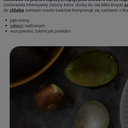
zachowała intensywny zielony kolor, dodaj do niej kilka kropel
s
do
chleba
zamiast masła świetnie komponuje się zarówno z kl
jajecznicą,
jajkiem
sadzonym,
warzywami, takimi jak pomidor.