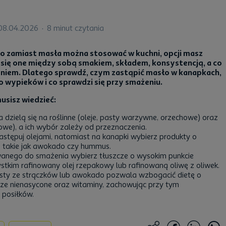
08.04.2026
8 minut czytania
 co zamiast masła można stosować w kuchni, opcji masz
 się one między sobą smakiem, składem, konsystencją, a co
eniem. Dlatego sprawdź, czym zastąpić masło w kanapkach,
o wypieków i co sprawdzi się przy smażeniu.
usisz wiedzieć:
 dzielą się na roślinne (oleje, pasty warzywne, orzechowe) oraz
owe), a ich wybór zależy od przeznaczenia.
tępuj olejami, natomiast na kanapki wybierz produkty o
, takie jak awokado czy hummus.
anego do smażenia wybierz tłuszcze o wysokim punkcie
stkim rafinowany olej rzepakowy lub rafinowaną oliwę z oliwek.
ty ze strączków lub awokado pozwala wzbogacić dietę o
cze nienasycone oraz witaminy, zachowując przy tym
 posiłków.