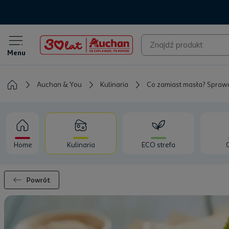
Menu
Auchan & You
Kulinaria
Co zamiast masła? Spraw
Home
Kulinaria
ECO strefa
Powrót