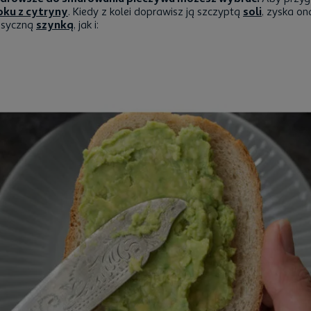
oku z cytryny
. Kiedy z kolei doprawisz ją szczyptą
soli
, zyska o
asyczną
szynką
, jak i: