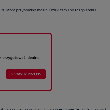
urę, która przypomina masło. Dzięki temu po rozgnieceniu
ak przygotować idealną
SPRAWDŹ PRZEPIS
otowana z niego pasta, nazywana
guacamole
, nie ściemniała i