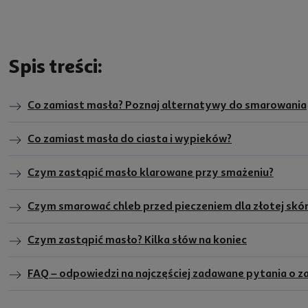
Spis treści:
Co zamiast masła? Poznaj alternatywy do smarowania
Co zamiast masła do ciasta i wypieków?
Czym zastąpić masło klarowane przy smażeniu?
Czym smarować chleb przed pieczeniem dla złotej skór
Czym zastąpić masło? Kilka słów na koniec
FAQ – odpowiedzi na najczęściej zadawane pytania o z