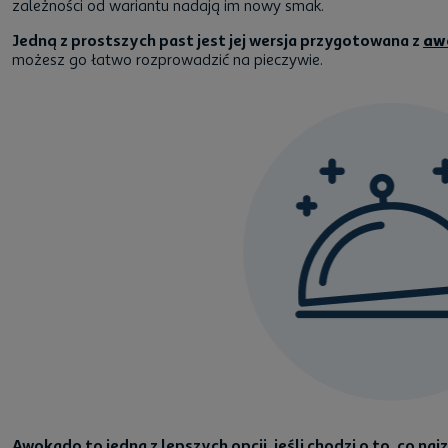
zależności od wariantu nadają im nowy smak.
Jedną z prostszych past jest jej wersja przygotowana z
aw
możesz go łatwo rozprowadzić na pieczywie.
Awokado to jedna z lepszych opcji, jeśli chodzi o to, co