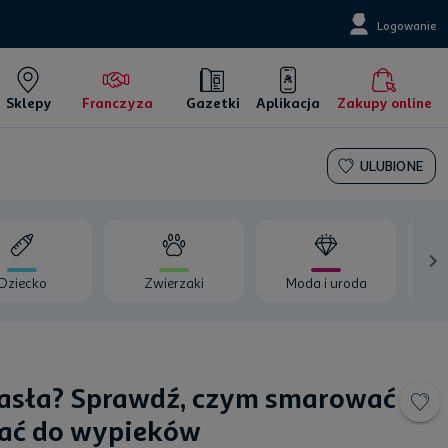
Logowanie
Sklepy
Franczyza
Gazetki
Aplikacja
Zakupy online
ULUBIONE
Dziecko
Zwierzaki
Moda i uroda
Wy
asła? Sprawdź, czym smarować
dać do wypieków