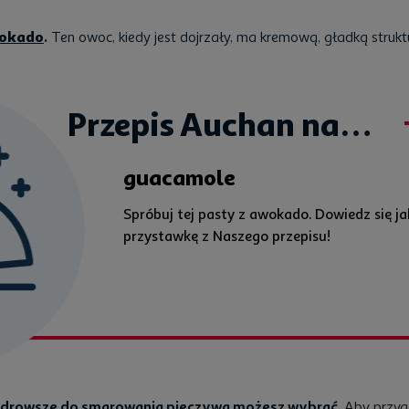
okado
.
Ten owoc, kiedy jest dojrzały, ma kremową, gładką strukt
Przepis Auchan na…
guacamole
Spróbuj tej pasty z awokado. Dowiedz się j
przystawkę z Naszego przepisu!
 najzdrowsze do smarowania pieczywa możesz wybrać.
Aby przyg