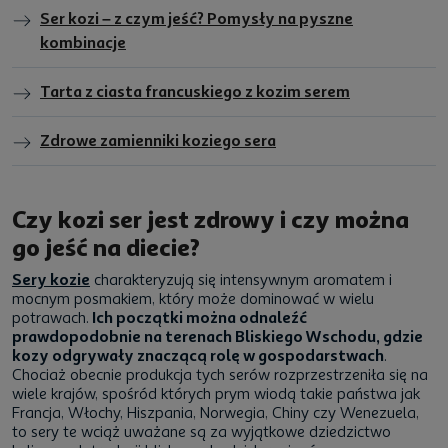
Ser kozi – z czym jeść? Pomysły na pyszne
kombinacje
Tarta z ciasta francuskiego z kozim serem
Zdrowe zamienniki koziego sera
Czy kozi ser jest zdrowy i czy można
go jeść na diecie?
Sery kozie
charakteryzują się intensywnym aromatem i
mocnym posmakiem, który może dominować w wielu
potrawach.
Ich początki można odnaleźć
prawdopodobnie na terenach Bliskiego Wschodu, gdzie
kozy odgrywały znaczącą rolę w gospodarstwach
.
Chociaż obecnie produkcja tych serów rozprzestrzeniła się na
wiele krajów, spośród których prym wiodą takie państwa jak
Francja, Włochy, Hiszpania, Norwegia, Chiny czy Wenezuela,
to sery te wciąż uważane są za wyjątkowe dziedzictwo