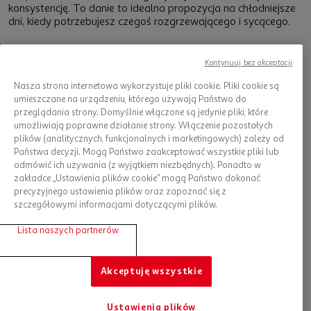
konsystencję. To danie to idealna propozycja na chłodniejsze
dni, kiedy potrzebujesz czegoś rozgrzewającego i sycącego.
Kontynuuj bez akceptacji
Nasza strona internetowa wykorzystuje pliki cookie. Pliki cookie są
umieszczane na urządzeniu, którego używają Państwo do
przeglądania strony. Domyślnie włączone są jedynie pliki, które
umożliwiają poprawne działanie strony. Włączenie pozostałych
plików (analitycznych, funkcjonalnych i marketingowych) zależy od
Państwa decyzji. Mogą Państwo zaakceptować wszystkie pliki lub
odmówić ich używania (z wyjątkiem niezbędnych). Ponadto w
Zdrowe zamienniki koziego sera
zakładce „Ustawienia plików cookie” mogą Państwo dokonać
precyzyjnego ustawienia plików oraz zapoznać się z
Wiesz już, czy kozi ser ma laktozę, jednak co zrobić, jeśli za
szczegółowymi informacjami dotyczącymi plików.
nim nie przepadasz? Osoby nietolerujące koziego sera mogą
znaleźć wiele alternatywnych składników, które doskonale
Lista naszych partnerów
komponują się z wymienionymi przystawkami. Takimi
propozycjami są np. sery owcze, o nieco łagodniejszym
smaku.
Akceptuję wszystkie
Wśród wegańskich opcji warto wymienić „sery roślinne”, takie
jak
tofu
, które sprawdzi się doskonale nie tylko w kuchni
Ustawienia plików