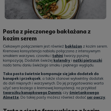
Pasta z pieczonego bakłażana z
kozim serem
Ciekawym połączeniem jest również
bakłażan
z kozim serem.
Kremowa konsystencja nabiału połączona z intensywnym
smakiem warzywa, czosnku i
tahini
tworzy pyszną
kompozycję. Dodatek świeżej
kolendry
i
natki pietruszki
nada temu daniu świeżego smaku i pięknego wyglądu.
Taka pasta świetnie komponuje się jako dodatek do
kanapek i przekąsek
, a także stanowi wykwintny dodatek
do dań mięsnych i warzywnych. Do jej przygotowania warto
użyć sera koziego o kremowej konsystencji, na przykład
twarożku kanapkowego Danmis
czy
śmietankowego
Almette
. Do takiej pasty możesz również dodać
ser owczy
.
Tarta z ciasta francuskiego z kozim