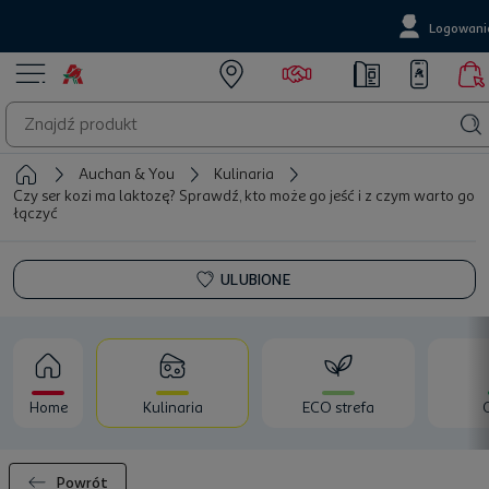
Logowani
Auchan & You
Kulinaria
Czy ser kozi ma laktozę? Sprawdź, kto może go jeść i z czym warto go
łączyć
ULUBIONE
Home
Kulinaria
ECO strefa
Powrót