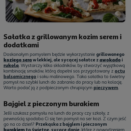
Sałatka z grillowanym kozim serem i
dodatkami
Doskonałym pomysłem będzie wykorzystanie
grillowanego
koziego sera
w lekkiej, ale sycącej sałatce z
awokado
i
rukolą
. Wystarczy kilka składników, by stworzyć wyjątkową
kombinację smaków, którą dopełni sos przygotowany z
octu
balsamicznego
i soku malinowego. Taka sałatka to świetny
pomysł na szybki lunch do zabrania do pracy lub na kolację.
Warto podać ją z podpieczonym chrupiącym
pieczywem
.
Bajgiel z pieczonym burakiem
Jeśli szukasz pomysłu na lunch do pracy czy szkoły, z
pewnością spodoba Ci się ten pomysł na ser kozi. Z czym jeść
go na co dzień?
Przekąska z bajglem i pieczonym
burakiem
to świetne, sycące danie
, które z powodzeniem