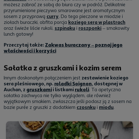
możesz zabrać ze sobą do biura czy w podróż. Delikatnie
przyrumienione pieczywo smarowane jest aromatycznym
sosem z przyprawą
curry
. Do tego pieczone w miodzie i
ziołach buraczki, obfita porcja
koziego sera w plastrach
oraz świeże liście rukoli,
szpinaku
i
roszponki
– smakowity
lunch gotowy!
Przeczytaj także:
Zakwas buraczany – poznaj jego
właściwości i korzyści
Sałatka z gruszkami i kozim serem
Innym doskonałym połączeniem jest
zestawienie koziego
sera pleśniowego, np.
roladki Soignon
, dostępnej w
Auchan, z
gruszkami
i listkami
rukoli
. Ta apetyczna
sałatka zachwyca nie tylko wyglądem, ale również
wyjątkowym smakiem, zwłaszcza jeśli podasz ją z sosem na
bazie purée z gruszki z dodatkiem
czosnku
i
miodu
.