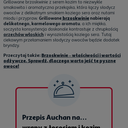
Grillowane brzoskwinie z serem kozim to niezwykle
smakowita i aromatyczna przekąska, która łączy słodycz
owoców z delikatnym smakiem koziego sera oraz nutami
miodu i przypraw.
Grillowane
brzoskwinie
nabierają
delikatnego, karmelowego aromatu
, a ich miękka,
soczysta konsystencja doskonale kontrastuje z chrupkością
orzechów włoskich
i wyrazistością koziego sera. Tutaj
ciekawym przełamaniem słodyczy owoców będzie dodatek
bryndzy.
Przeczytaj także:
Brzoskwinie – właściwości i wartości
odżywcze. Sprawdź, dlaczego warto jeść te pyszne
owoce!
Przepis Auchan na…
wrapy z łososiem i kozim