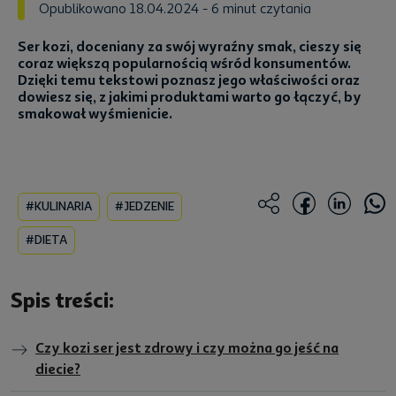
Opublikowano 18.04.2024
- 6 minut czytania
Ser kozi, doceniany za swój wyraźny smak, cieszy się
coraz większą popularnością wśród konsumentów.
Dzięki temu tekstowi poznasz jego właściwości oraz
dowiesz się, z jakimi produktami warto go łączyć, by
smakował wyśmienicie.
#KULINARIA
#JEDZENIE
#DIETA
Spis treści:
Czy kozi ser jest zdrowy i czy można go jeść na
diecie?