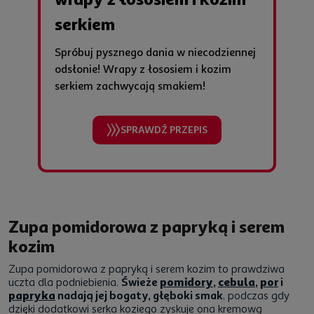
serkiem
Spróbuj pysznego dania w niecodziennej
odsłonie! Wrapy z łososiem i kozim
serkiem zachwycają smakiem!
SPRAWDŹ PRZEPIS
Zupa pomidorowa z papryką i serem
kozim
Zupa pomidorowa z papryką i serem kozim to prawdziwa
uczta dla podniebienia.
Świeże
pomidory
,
cebula
,
por
i
papryka
nadają jej bogaty, głęboki smak
, podczas gdy
dzięki dodatkowi serka koziego zyskuje ona kremową