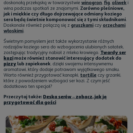
doskonałą przekąską w towarzystwie
winogron
,
fig
,
oliwek
i
wina podczas spotkań ze znajomymi.
Zarówno pleśniowe,
jak i miękkie czy długo dojrzewające odmiany koziego
sera będą świetnie komponować się z tymi składnikami
.
Doskonale również połączą się z
gruszkami
czy
orzechami
włoskimi
.
Świetnym pomysłem jest także wykorzystanie różnych
rodzajów koziego sera do wzbogacenia ulubionych sałatek,
zastępując tradycyjny nabiał z mleka krowiego.
Twardy ser
kozi
może również stanowić interesujący dodatek do
pizzy
lub zapiekanek
, dzięki swojemu intensywnemu
aromatowi, który dodaje potrawom wyjątkowego smaku.
Warto również przygotować kanapki,
tortille
czy grzanki,
które z powodzeniem wzbogaci ser kozi. Z czym jeść
dodatkowo ten specjał?
Przeczytaj także:
Deska serów – zobacz, jak ją
przygotować dla gości