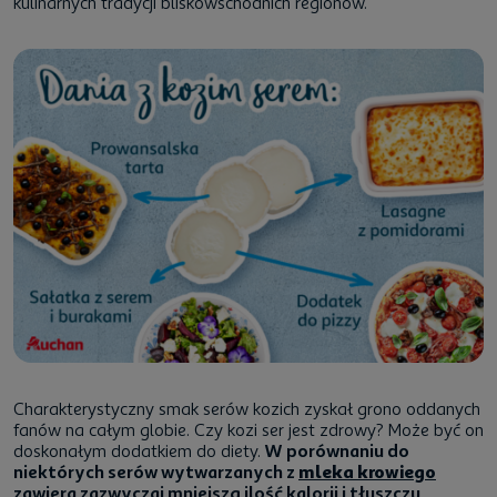
kulinarnych tradycji bliskowschodnich regionów.
Charakterystyczny smak serów kozich zyskał grono oddanych
fanów na całym globie. Czy kozi ser jest zdrowy? Może być on
doskonałym dodatkiem do diety.
W porównaniu do
niektórych serów wytwarzanych z
mleka krowiego
zawiera zazwyczaj mniejszą ilość kalorii i tłuszczu
.