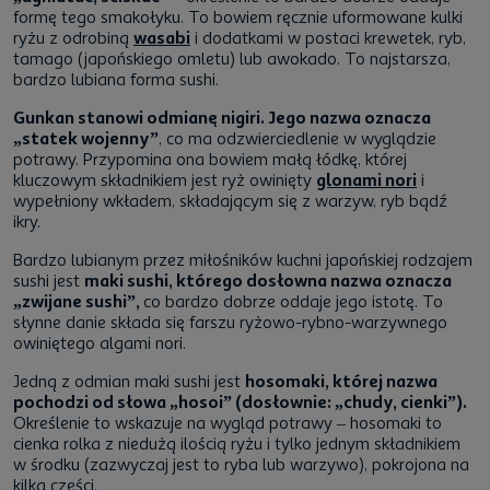
formę tego smakołyku. To bowiem ręcznie uformowane kulki
ryżu z odrobiną
wasabi
i dodatkami w postaci krewetek, ryb,
tamago (japońskiego omletu) lub awokado. To najstarsza,
bardzo lubiana forma sushi.
Gunkan stanowi odmianę nigiri. Jego nazwa oznacza
„statek wojenny”
, co ma odzwierciedlenie w wyglądzie
potrawy. Przypomina ona bowiem małą łódkę, której
kluczowym składnikiem jest ryż owinięty
glonami nori
i
wypełniony wkładem, składającym się z warzyw, ryb bądź
ikry.
Bardzo lubianym przez miłośników kuchni japońskiej rodzajem
sushi jest
maki sushi, którego dosłowna nazwa oznacza
„zwijane sushi”,
co bardzo dobrze oddaje jego istotę. To
słynne danie składa się farszu ryżowo-rybno-warzywnego
owiniętego algami nori.
Jedną z odmian maki sushi jest
hosomaki, której nazwa
pochodzi od słowa „hosoi” (dosłownie: „chudy, cienki”).
Określenie to wskazuje na wygląd potrawy – hosomaki to
cienka rolka z niedużą ilością ryżu i tylko jednym składnikiem
w środku (zazwyczaj jest to ryba lub warzywo), pokrojona na
kilka części.