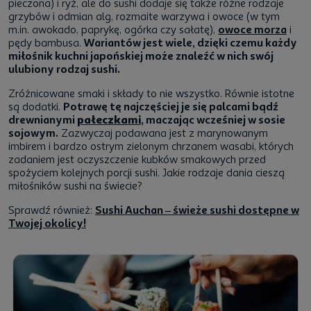
pieczona) i ryż, ale do sushi dodaje się także różne rodzaje
grzybów i odmian alg, rozmaite warzywa i owoce (w tym
m.in. awokado, paprykę, ogórka czy sałatę),
owoce morza
i
pędy bambusa.
Wariantów jest wiele, dzięki czemu każdy
miłośnik kuchni japońskiej może znaleźć w nich swój
ulubiony rodzaj sushi.
Zróżnicowane smaki i składy to nie wszystko. Równie istotne
są dodatki.
Potrawę tę najczęściej je się palcami bądź
drewnianymi
pałeczkami
, maczając wcześniej w sosie
sojowym.
Zazwyczaj podawana jest z marynowanym
imbirem i bardzo ostrym zielonym chrzanem wasabi, których
zadaniem jest oczyszczenie kubków smakowych przed
spożyciem kolejnych porcji sushi. Jakie rodzaje dania cieszą
miłośników sushi na świecie?
Sprawdź również:
Sushi Auchan – świeże sushi dostępne w
Twojej okolicy!