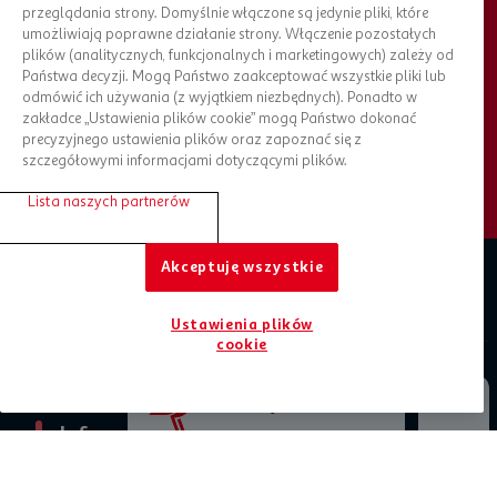
przeglądania strony. Domyślnie włączone są jedynie pliki, które
umożliwiają poprawne działanie strony. Włączenie pozostałych
Chcesz otrzymywać nowości?
plików (analitycznych, funkcjonalnych i marketingowych) zależy od
Państwa decyzji. Mogą Państwo zaakceptować wszystkie pliki lub
Bądź na bieżąco, zapisz się do newslettera
odmówić ich używania (z wyjątkiem niezbędnych). Ponadto w
zakładce „Ustawienia plików cookie” mogą Państwo dokonać
ZAPISZ SIĘ DO NEWSLETTERA
precyzyjnego ustawienia plików oraz zapoznać się z
szczegółowymi informacjami dotyczącymi plików.
Lista naszych partnerów
Akceptuję wszystkie
Zaplanuj zakupy
Ustawienia plików
cookie
O Auchan
Jesteśmy tu dla Ciebie
Informacje prawne
Pomoc