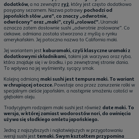
dodatków,
a na zewnątrz
ryż
, który jest często dodatkowo
posypany sezamem. Nazwa potrawy
pochodzi od
japońskich słów „ura”, co znaczy „odwrotnie,
odwrócony” oraz „maki”, czyli „rolować”.
Uramaki
oznacza zatem dosłownie sushi „odwrotnie zrolowane”. Co
ciekawe, odmiana została stworzona z myślą o rynku
amerykańskim. Jej potoczna nazwa to California maki.
Jej wariantem jest
kaburamaki, czyli klasyczne uramaki z
dodatkowymi składnikami,
takimi jak warzywa oraz ryba,
która znajduje się i w środku, i po zewnętrznej stronie dania.
To wpływa na jej wyśmienity, sycący smak.
Kolejną odmianą
maki sushi jest tempura maki. To wariant
w chrupiącej otoczce.
Powstaje ona przez zanurzenie rolki w
specjalnym cieście japońskim, a następnie smażeniu całości w
głębokim oleju.
Tradycyjnym rodzajem maki sushi jest również
date maki. To
wersja, w której zamiast wodorostów nori, do owinięcia
używa się słodkiego omletu japońskiego.
Jedną z najszybszych i najłatwiejszych w przygotowaniu
wersji sushi jest
temaki. Swym kształtem przypomina