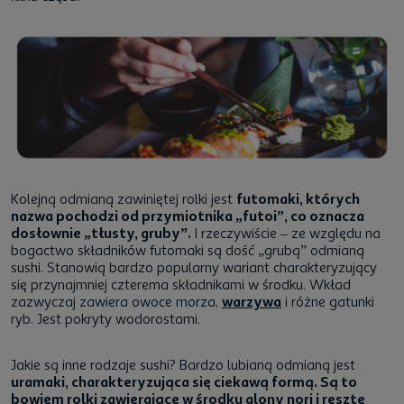
Kolejną odmianą zawiniętej rolki jest
futomaki, których
nazwa pochodzi od przymiotnika „futoi”, co oznacza
dosłownie „tłusty, gruby”.
I rzeczywiście – ze względu na
bogactwo składników futomaki są dość „grubą” odmianą
sushi. Stanowią bardzo popularny wariant charakteryzujący
się przynajmniej czterema składnikami w środku. Wkład
zazwyczaj zawiera owoce morza,
warzywa
i różne gatunki
ryb. Jest pokryty wodorostami.
Jakie są inne rodzaje sushi? Bardzo lubianą odmianą jest
uramaki, charakteryzująca się ciekawą formą. Są to
bowiem rolki zawierające w środku glony nori i resztę