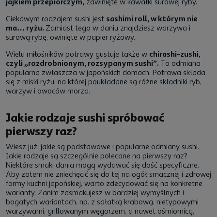
jajkiem przepiórczym,
zawinięte w kawałki surowej ryby.
Ciekawym rodzajem sushi jest
sashimi roll, w którym nie
ma… ryżu.
Zamiast tego w daniu znajdziesz warzywa i
surową rybę, owinięte w papier ryżowy.
Wielu miłośników potrawy gustuje także w
chirashi-zushi,
czyli „rozdrobnionym, rozsypanym sushi”.
To odmiana
popularna zwłaszcza w japońskich domach. Potrawa składa
się z miski ryżu, na której poukładane są różne składniki ryb,
warzyw i owoców morza.
Jakie rodzaje sushi spróbować
pierwszy raz?
Wiesz już, jakie są podstawowe i popularne odmiany sushi.
Jakie rodzaje są szczególnie polecane na pierwszy raz?
Niektóre smaki dania mogą wydawać się dość specyficzne.
Aby zatem nie zniechęcić się do tej na ogół smacznej i zdrowej
formy kuchni japońskiej, warto zdecydować się na konkretne
warianty. Zanim zasmakujesz w bardziej wymyślnych i
bogatych wariantach, np. z sałatką krabową, nietypowymi
warzywami, grillowanym węgorzem, a nawet ośmiornicą,