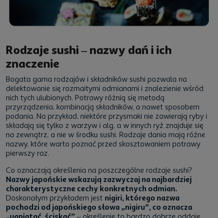
Rodzaje sushi – nazwy dań i ich
znaczenie
Bogata gama rodzajów i składników sushi pozwala na
delektowanie się rozmaitymi odmianami i znalezienie wśród
nich tych ulubionych. Potrawy różnią się metodą
przyrządzenia, kombinacją składników, a nawet sposobem
podania. Na przykład, niektóre przysmaki nie zawierają ryby i
składają się tylko z warzyw i alg, a w innych ryż znajduje się
na zewnątrz, a nie w środku sushi. Rodzaje dania mają różne
nazwy, które warto poznać przed skosztowaniem potrawy
pierwszy raz.
Co oznaczają określenia na poszczególne rodzaje sushi?
Nazwy japońskie wskazują zazwyczaj na najbardziej
charakterystyczne cechy konkretnych odmian.
Doskonałym przykładem jest
nigiri, którego nazwa
pochodzi od japońskiego słowa „nigiru”, co oznacza
„ugniatać, ściskać”
– określenie to bardzo dobrze oddaje