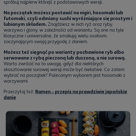
spróbuj najpierw którejś z podstawowych wersji.
Na początek możesz postawić na nigiri, hosomaki lub
futomaki, czyli odmiany sushi wyróżniające się prostym i
lubianym składem.
Znajdziesz w nich ryż oraz ryby,
warzywa i glony, w zależności od wariantu. Są one na tyle
klasyczne i uniwersalne, że smakują wielu osobom,
zaczynającym swoją przygodę z daniem.
Możesz też sięgnąć po warianty pozbawione ryb albo
serwowane z rybą pieczoną lub duszoną, a nie surową.
Warto zwrócić na to uwagę, gdyż dla niektórych
skosztowanie surowej wersji może być niełatwe. Co zatem
wybrać na początek? Polecanym wyborem jest hosomaki z
warzywami.
Przeczytaj też:
Ramen – przepis na prawdziwie japońskie
danie