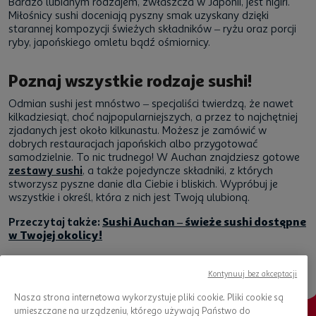
Bardzo lubianym rodzajem, zwłaszcza w Japonii, jest nigiri.
Miłośnicy sushi doceniają pyszny smak uzyskany dzięki
starannej kompozycji świeżych składników – ryżu oraz porcji
ryby, japońskiego omletu bądź ośmiornicy.
Poznaj wszystkie rodzaje sushi!
Odmian sushi jest mnóstwo – specjaliści twierdzą, że nawet
kilkadziesiąt, choć najpopularniejszych, a przez to najchętniej
zjadanych jest około kilkunastu. Możesz je zamówić w
dobrych restauracjach japońskich albo przygotować
samodzielnie. To nic trudnego! W Auchan znajdziesz gotowe
zestawy sushi
, a także pojedyncze składniki, z których
stworzysz pyszne danie dla Ciebie i bliskich. Wypróbuj je
wszystkie i określ, która z nich jest Twoją ulubioną.
Przeczytaj także:
Sushi Auchan – świeże sushi dostępne
w Twojej okolicy!
Kontynuuj bez akceptacji
Nasza strona internetowa wykorzystuje pliki cookie. Pliki cookie są
umieszczane na urządzeniu, którego używają Państwo do