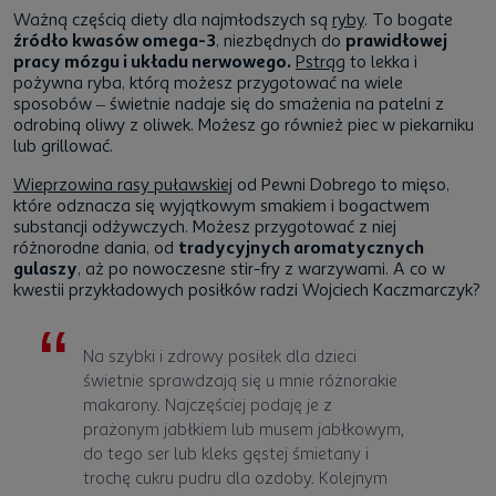
Ważną częścią diety dla najmłodszych są
ryby
. To bogate
źródło kwasów omega-3
, niezbędnych do
prawidłowej
pracy mózgu i układu nerwowego.
Pstrąg
to lekka i
pożywna ryba, którą możesz przygotować na wiele
sposobów – świetnie nadaje się do smażenia na patelni z
odrobiną oliwy z oliwek. Możesz go również piec w piekarniku
lub grillować.
Wieprzowina rasy puławskiej
od Pewni Dobrego to mięso,
które odznacza się wyjątkowym smakiem i bogactwem
substancji odżywczych. Możesz przygotować z niej
różnorodne dania, od
tradycyjnych aromatycznych
gulaszy
, aż po nowoczesne stir-fry z warzywami. A co w
kwestii przykładowych posiłków radzi Wojciech Kaczmarczyk?
Na szybki i zdrowy posiłek dla dzieci
świetnie sprawdzają się u mnie różnorakie
makarony. Najczęściej podaję je z
prażonym jabłkiem lub musem jabłkowym,
do tego ser lub kleks gęstej śmietany i
trochę cukru pudru dla ozdoby. Kolejnym