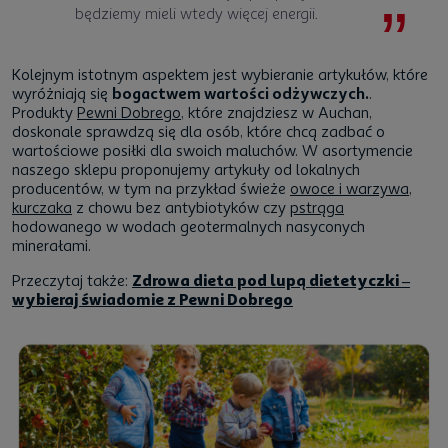
będziemy mieli wtedy więcej energii.
Kolejnym istotnym aspektem jest wybieranie artykułów, które
wyróżniają się
bogactwem wartości odżywczych.
.
Produkty
Pewni Dobrego
, które znajdziesz w Auchan,
doskonale sprawdzą się dla osób, które chcą zadbać o
wartościowe posiłki dla swoich maluchów. W asortymencie
naszego sklepu proponujemy artykuły od lokalnych
producentów, w tym na przykład świeże
owoce i warzywa
,
kurczaka
z chowu bez antybiotyków czy
pstrąga
hodowanego w wodach geotermalnych nasyconych
minerałami.
Przeczytaj także:
Zdrowa dieta pod lupą dietetyczki –
wybieraj świadomie z Pewni Dobrego