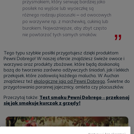
przysmakiem, który serwuję bardziej jako
posiłek na wyjście lub wycieczkę są
różnego rodzaju placuszki – od owocowych
po warzywne np. z marchewką, cukinią lub
burakiem. Najważniejsze, aby zbyt często
nie powtarzać tych samych smaków.
Tego typu szybkie posiłki przygotujesz dzięki produktom
Pewni Dobrego! W naszej ofercie znajdziesz świeże owoce i
warzywa oraz produkty zbożowe, które będą doskonałą
bazą do tworzenia zarówno odżywczych śniadań, jak i lekkich
przekąsek, które zadowolą każdego malucha. W Auchan
znajdziesz też
ekologiczne jaja od Pewni Dobrego
. Świetne do
przygotowania porannej jajecznicy, omleta czy placuszków.
Przeczytaj także:
Test smaku Pewni Dobrego – przekonaj
się jak smakuje kurczak z grzędy!