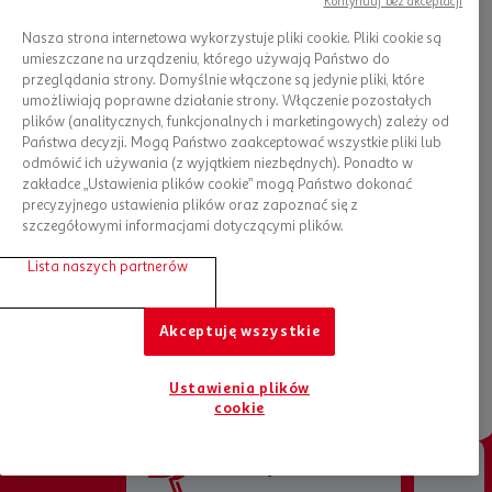
Kontynuuj bez akceptacji
Nasza strona internetowa wykorzystuje pliki cookie. Pliki cookie są
umieszczane na urządzeniu, którego używają Państwo do
przeglądania strony. Domyślnie włączone są jedynie pliki, które
umożliwiają poprawne działanie strony. Włączenie pozostałych
plików (analitycznych, funkcjonalnych i marketingowych) zależy od
Dieta dla malucha z Pewni Dobrego
Państwa decyzji. Mogą Państwo zaakceptować wszystkie pliki lub
odmówić ich używania (z wyjątkiem niezbędnych). Ponadto w
Pamiętaj, że każdy posiłek to
okazja do budowania więzi
zakładce „Ustawienia plików cookie” mogą Państwo dokonać
rodzinnych, nauki i radości
z odkrywania nowych smaków.
precyzyjnego ustawienia plików oraz zapoznać się z
Dlatego zachęcamy do poszukiwań różnorodnych produktów,
szczegółowymi informacjami dotyczącymi plików.
eksperymentowania z przepisami i cieszenia się wspólnymi
chwilami przy stole. Produkty od Pewni Dobrego dostępne w
Lista naszych partnerów
Auchan
stanowią nie tylko
gwarancję świeżości,
ale także
przyczyniają się do
promowania zdrowego stylu życia.
Włączając je do codziennych posiłków, dbasz nie tylko o smak
Akceptuję wszystkie
i różnorodność dań, ale także o dobrostan Twoich bliskich.
Ustawienia plików
cookie
Jesteśmy tu dla Ciebie