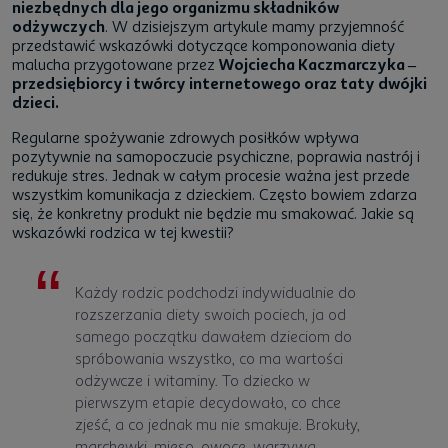
niezbędnych dla jego organizmu składników
odżywczych
. W dzisiejszym artykule mamy przyjemność
przedstawić wskazówki dotyczące komponowania diety
malucha przygotowane przez
Wojciecha Kaczmarczyka –
przedsiębiorcy i twórcy internetowego oraz taty dwójki
dzieci.
Regularne spożywanie zdrowych posiłków wpływa
pozytywnie na samopoczucie psychiczne, poprawia nastrój i
redukuje stres. Jednak w całym procesie ważna jest przede
wszystkim komunikacja z dzieckiem. Często bowiem zdarza
się, że konkretny produkt nie będzie mu smakować. Jakie są
wskazówki rodzica w tej kwestii?
Każdy rodzic podchodzi indywidualnie do
rozszerzania diety swoich pociech, ja od
samego początku dawałem dzieciom do
spróbowania wszystko, co ma wartości
odżywcze i witaminy. To dziecko w
pierwszym etapie decydowało, co chce
zjeść, a co jednak mu nie smakuje. Brokuły,
marchewki, mięso, owoce, warzywa.