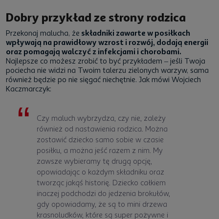
Dobry przykład ze strony rodzica
Przekonaj malucha, że
składniki zawarte w posiłkach
wpływają na prawidłowy wzrost i rozwój, dodają energii
oraz pomagają walczyć z infekcjami i chorobami.
Najlepsze co możesz zrobić to być przykładem
–
jeśli Twoja
pociecha nie widzi na Twoim talerzu zielonych warzyw, sama
również będzie po nie sięgać niechętnie. Jak mówi Wojciech
Kaczmarczyk:
Czy maluch wybrzydza, czy nie, zależy
również od nastawienia rodzica. Można
zostawić dziecko samo sobie w czasie
posiłku, a można jeść razem z nim. My
zawsze wybieramy tę drugą opcję,
opowiadając o każdym składniku oraz
tworząc jakąś historię. Dziecko całkiem
inaczej podchodzi do jedzenia brokułów,
gdy opowiadamy, że są to mini drzewa
krasnoludków, które są super pożywne i