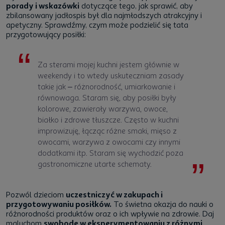
porady i wskazówki
dotyczące tego, jak sprawić, aby
zbilansowany jadłospis był dla najmłodszych atrakcyjny i
apetyczny. Sprawdźmy, czym może podzielić się tata
przygotowujący posiłki:
Za sterami mojej kuchni jestem głównie w
weekendy i to wtedy uskuteczniam zasady
takie jak – różnorodność, umiarkowanie i
równowaga. Staram się, aby posiłki były
kolorowe, zawierały warzywa, owoce,
białko i zdrowe tłuszcze. Często w kuchni
improwizuję, łącząc różne smaki, mięso z
owocami, warzywa z owocami czy innymi
dodatkami itp. Staram się wychodzić poza
gastronomiczne utarte schematy.
Pozwól dzieciom
uczestniczyć w zakupach i
przygotowywaniu posiłków.
To świetna okazja do nauki o
różnorodności produktów oraz o ich wpływie na zdrowie. Daj
maluchom
swobodę w eksperymentowaniu z różnymi