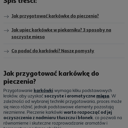
Spis treści:
Jak przygotować karkówkę do pieczenia?
Jak upiec karkówkę w piekarniku? 3 sposoby na
soczyste mięso
Co podać do karkówki? Nasze pomysły
Jak przygotować karkówkę do
pieczenia?
Przygotowanie
karkówki
wymaga kilku podstawowych
kroków, aby uzyskać
soczyste i aromatyczne
mięso
. W
zależności od wybranej techniki przygotowania, proces może
się nieco różnić, jednak podstawowe elementy pozostają
niezmienne. Pieczenie karkówki
warto rozpocząć od jej
oczyszczenia z nadmiaru tłuszczu i błonek
, co pozwoli na
równomierne i skuteczne rozprowadzanie aromatów i