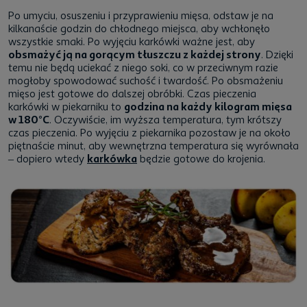
Po umyciu, osuszeniu i przyprawieniu mięsa, odstaw je na
kilkanaście godzin do chłodnego miejsca, aby wchłonęło
wszystkie smaki. Po wyjęciu karkówki ważne jest, aby
obsmażyć ją na gorącym tłuszczu z każdej strony
. Dzięki
temu nie będą uciekać z niego soki, co w przeciwnym razie
mogłoby spowodować suchość i twardość. Po obsmażeniu
mięso jest gotowe do dalszej obróbki. Czas pieczenia
karkówki w piekarniku to
godzina na każdy kilogram mięsa
w 180°C
. Oczywiście, im wyższa temperatura, tym krótszy
czas pieczenia. Po wyjęciu z piekarnika pozostaw je na około
piętnaście minut, aby wewnętrzna temperatura się wyrównała
– dopiero wtedy
karkówka
będzie gotowe do krojenia.