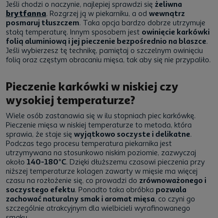
Jeśli chodzi o naczynie, najlepiej sprawdzi się
żeliwna
brytfanna
. Rozgrzej ją w piekarniku, a od
wewnątrz
posmaruj tłuszczem
. Taka opcja bardzo dobrze utrzymuje
stałą temperaturę. Innym sposobem jest
owinięcie karkówki
folią aluminiową i jej pieczenie bezpośrednio na blaszce
.
Jeśli wybierzesz tę technikę, pamiętaj o szczelnym owinięciu
folią oraz częstym obracaniu mięsa, tak aby się nie przypaliło.
Pieczenie karkówki w niskiej czy
wysokiej temperaturze?
Wiele osób zastanawia się w ilu stopniach piec karkówkę.
Pieczenie mięsa w niskiej temperaturze to metoda, która
sprawia, że staje się
wyjątkowo soczyste i delikatne
.
Podczas tego procesu temperatura piekarnika jest
utrzymywana na stosunkowo niskim poziomie, zazwyczaj
około
140-180°C
. Dzięki dłuższemu czasowi pieczenia przy
niższej temperaturze kolagen zawarty w mięsie ma więcej
czasu na rozłożenie się, co prowadzi do
zrównoważonego i
soczystego efektu
. Ponadto taka obróbka
pozwala
zachować naturalny smak i aromat mięsa
, co czyni go
szczególnie atrakcyjnym dla wielbicieli wyrafinowanego
smaku.