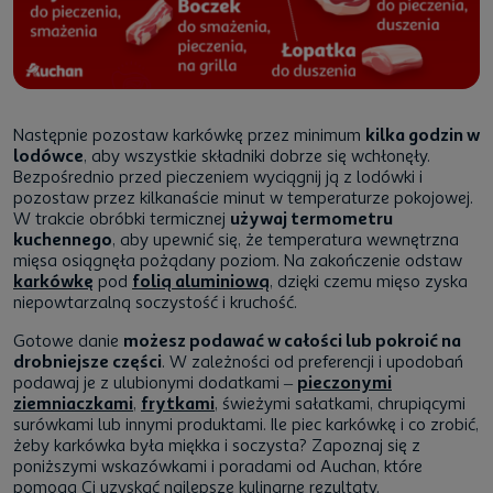
Następnie pozostaw karkówkę przez minimum
kilka godzin w
lodówce
, aby wszystkie składniki dobrze się wchłonęły.
Bezpośrednio przed pieczeniem wyciągnij ją z lodówki i
pozostaw przez kilkanaście minut w temperaturze pokojowej.
W trakcie obróbki termicznej
używaj termometru
kuchennego
, aby upewnić się, że temperatura wewnętrzna
mięsa osiągnęła pożądany poziom. Na zakończenie odstaw
karkówkę
pod
folią aluminiową
, dzięki czemu mięso zyska
niepowtarzalną soczystość i kruchość.
Gotowe danie
możesz podawać w całości lub pokroić na
drobniejsze części
. W zależności od preferencji i upodobań
podawaj je z ulubionymi dodatkami –
pieczonymi
ziemniaczkami
,
frytkami
, świeżymi sałatkami, chrupiącymi
surówkami lub innymi produktami. Ile piec karkówkę i co zrobić,
żeby karkówka była miękka i soczysta? Zapoznaj się z
poniższymi wskazówkami i poradami od Auchan, które
pomogą Ci uzyskać najlepsze kulinarne rezultaty.