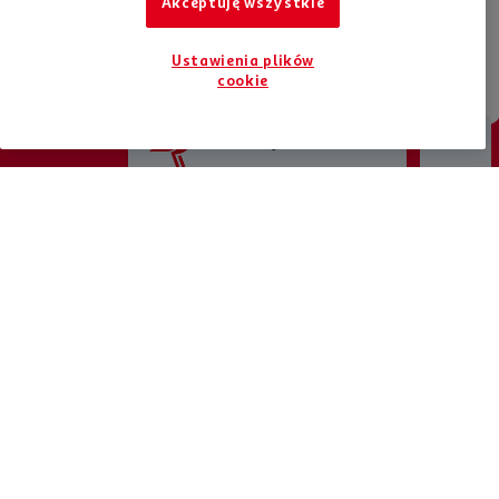
Akceptuję wszystkie
Ustawienia plików
cookie
Jesteśmy tu dla Ciebie
Chcesz otrzymywać nowości?
Bądź na bieżąco, zapisz się do newslettera
ZAPISZ SIĘ DO NEWSLETTERA
Zaplanuj zakupy