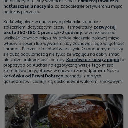
polać marynatą, aby wzmocnić smak.
Pamiętaj również o
natłuszczeniu naczynia
, co zapobiegnie przywieraniu mięsa
podczas pieczenia.
Karkówkę piecz w nagrzanym piekarniku zgodnie z
zaleceniami dotyczącymi czasu i temperatury,
zazwyczaj
około 160-180°C przez 1,5-2 godziny
, w zależności od
wielkości kawałka mięsa. W trakcie pieczenia polewaj mięso
własnym sosem lub wywarem, aby zachować jego wilgotność
i aromat. Pieczenie karkówki w naczyniu żaroodpornym cieszy
się dużą popularnością nie tylko ze względu na dobry smak,
ale także praktyczność metody.
Karkówka z salsą z papai
to
propozycja od Auchan na egzotyczną wersję tego mięsa,
które łatwo przygotujesz w naczyniu żaroodpornym. Nasza
karkówka od Pewni Dobrego
pochodzi z małych
gospodarstw i cechuje się doskonałymi walorami smakowymi.