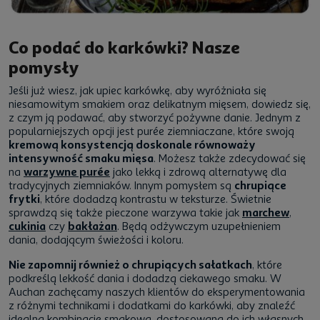
Co podać do karkówki? Nasze
pomysły
Jeśli już wiesz, jak upiec karkówkę, aby wyróżniała się
niesamowitym smakiem oraz delikatnym mięsem, dowiedz się,
z czym ją podawać, aby stworzyć pożywne danie. Jednym z
popularniejszych opcji jest purée ziemniaczane, które swoją
kremową konsystencją doskonale równoważy
intensywność smaku mięsa
. Możesz także zdecydować się
na
warzywne purée
jako lekką i zdrową alternatywę dla
tradycyjnych ziemniaków. Innym pomysłem są
chrupiące
frytki
, które dodadzą kontrastu w teksturze. Świetnie
sprawdzą się także pieczone warzywa takie jak
marchew
,
cukinia
czy
bakłażan
. Będą odżywczym uzupełnieniem
dania, dodającym świeżości i koloru.
Nie zapomnij również o chrupiących sałatkach
, które
podkreślą lekkość dania i dodadzą ciekawego smaku. W
Auchan zachęcamy naszych klientów do eksperymentowania
z różnymi technikami i dodatkami do karkówki, aby znaleźć
idealną kombinację smakową, dostosowaną do ich własnych