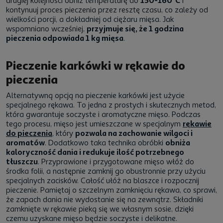
drugiej kolejności obniż temperaturę do
150-160°C
i
kontynuuj proces pieczenia przez resztę czasu, co zależy od
wielkości porcji, a dokładniej od ciężaru mięsa. Jak
wspomniano wcześniej,
przyjmuje się, że 1 godzina
pieczenia odpowiada 1 kg mięsa
.
Pieczenie karkówki w rękawie do
pieczenia
Alternatywną opcją na pieczenie karkówki jest użycie
specjalnego rękawa. To jedna z prostych i skutecznych metod,
która gwarantuje soczyste i aromatyczne mięso. Podczas
tego procesu, mięso jest umieszczane w specjalnym
rękawie
do pieczenia
, który
pozwala na zachowanie wilgoci i
aromatów
. Dodatkowo taka technika obróbki
obniża
kaloryczność dania i redukuje ilość potrzebnego
tłuszczu
. Przyprawione i przygotowane mięso włóż do
środka folii, a następnie zamknij go obustronnie przy użyciu
specjalnych zacisków. Całość ułóż na blaszce i rozpocznij
pieczenie. Pamiętaj o szczelnym zamknięciu rękawa, co sprawi,
że zapach dania nie wydostanie się na zewnątrz. Składniki
zamknięte w rękawie pieką się we własnym sosie, dzięki
czemu uzyskane mięso będzie soczyste i delikatne.