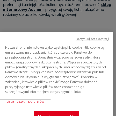
preferencji i umiejętności kulinarnych. Już teraz odwiedź
sklep
internetowy Auchan
i przygotuj swoją listę zakupów na
rodzinny obiad z karkówką w roli głównej!
Kontynuuj bez akceptacji
Napisane przez
Maciej
Nasza strona internetowa wykorzystuje pliki cookie. Pliki cookie są
umieszczane na urządzeniu, którego używają Państwo do
przeglądania strony. Domyślnie włączone są jedynie pliki, które
Ekspert ds. marketingu, zapalony podróżnik zawsze gotowy
umożliwiają poprawne działanie strony. Włączenie pozostałych
na nowe wyzwania. Podczas wypraw docieram do
plików (analitycznych, funkcjonalnych i marketingowych) zależy od
nietypowych miejsc. Często wędruję po bezdrożach i szukam
Państwa decyzji. Mogą Państwo zaakceptować wszystkie pliki lub
ekscytujących przygód, również tych podwodnych. Chętnie
odmówić ich używania (z wyjątkiem niezbędnych). Ponadto w
poznaję inne kultury, testuję nowe produkty oraz odkrywam
zakładce „Ustawienia plików cookie” mogą Państwo dokonać
mało znane fakty, które inspirują mnie do tworzenia
precyzyjnego ustawienia plików oraz zapoznać się z
interesujących artykułów. Cenię sobie kreatywność, otwartość i
szczegółowymi informacjami dotyczącymi plików.
ciekawość świata. Fascynuję się psychologią, a najbardziej
niekonwencjonalnymi teoriami amerykańskich naukowców. W
Lista naszych partnerów
wolnej chwili przyrządzam dania kuchni świata i te z
segmentu fine dining.