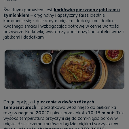
Świetnym pomysłem jest
karkówka pieczona z jabłkami i
tymiankiem
– oryginalny i apetyczny farsz idealnie
komponuje się z delikatnym mięsem, dodając mu słodko –
kwaśnego smaku i wzbogacając potrawę w cenne wartości
odżywcze. Karkówkę wystarczy podsmażyć na patelni wraz z
jabłkami i dodatkami.
Drugą opcją jest
pieczenie w dwóch różnych
temperaturach
– początkowo włóż mięso do piekarnika
rozgrzanego na
200°C
i piecz przez około
10-15 minut
. Tak
wysoka temperatura przyczyni się do zamknięcia porów w
mięsie, dzięki czemu karkówka będzie miękka i soczysta. W