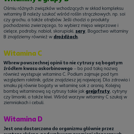
Ośmiu różnych związków wchodzących w skład kompleksu
witaminy B należy szukać wśród roślin strączkowych, np. soi
czy grochu, a także otrębów. Jeśli chodzi o produkty
pochodzenia zwierzęcego, to wybierz mięso wieprzowe i
cielęce, podroby, nabiał, skorupiaki,
sery
. Bogactwo witaminy
B znajdziemy również w
drożdżach
.
Witamina C
Wbrew powszechnej opinii to nie cytrusy są bogatym
źródłem kwasu askorbinowego
– bo pod taką nazwą
również występuje witamina C. Podium zajmuje pod tym
względem rokitnik, gdzie znajdziesz jej najwięcej. Dla zdrowia i
smaku pij równie bogaty w witaminę sok z aronią. Kolejną
bombą witaminową są cytrusy takie jak
grejpfruty
, cytryny
czy limonki, a także kiwi. Wśród warzyw witaminy C szukaj w
ziemniakach i cebuli.
Witamina D
Jest ona dostarczana do organizmu głównie przez