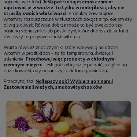
najlepiej w całości.
Jeśli potrzebujesz masz zamiar
ugotować je w wodzie, to tylko w małej ilości, aby nie
straciły swoich właściwości.
Produkty zawierające
witaminy rozpuszczalne w tłuszczach połącz z np. olejem czy
oliwą z oliwek. Równie dobrze może to być awokado czy
nasiona słonecznika lub pestki dyni, które dodasz do sałatki.
Zwiększy to przyswajalność witamin.
Warto również znać czynniki, które wpływają na utratę
witamin w produktach – są to temperatura, światło i
utlenianie.
Przechowuj więc produkty w chłodnym i
ciemnym miejscu
. Jeśli potrzebujesz je pokroić, to tylko na
duże kawałki, aby ograniczyć działanie powietrza.
Przeczytaj też:
Najlepszy sok? Wybierz go z nami!
Zestawienie świeżych, smakowitych soków