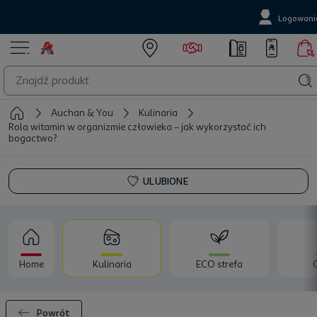
Logowani
Auchan & You
Kulinaria
Rola witamin w organizmie człowieka – jak wykorzystać ich
bogactwo?
ULUBIONE
Home
Kulinaria
ECO strefa
Powrót