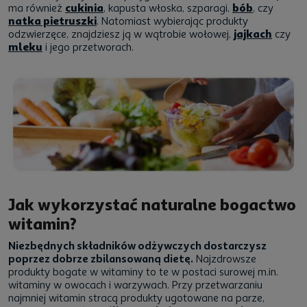
ma również
cukinia
, kapusta włoska, szparagi,
bób
, czy
natka pietruszki
. Natomiast wybierając produkty
odzwierzęce, znajdziesz ją w wątrobie wołowej,
jajkach
czy
mleku
i jego przetworach.
Jak wykorzystać naturalne bogactwo
witamin?
Niezbędnych składników odżywczych dostarczysz
poprzez dobrze zbilansowaną dietę.
Najzdrowsze
produkty bogate w witaminy to te w postaci surowej m.in.
witaminy w owocach i warzywach. Przy przetwarzaniu
najmniej witamin stracą produkty ugotowane na parze,