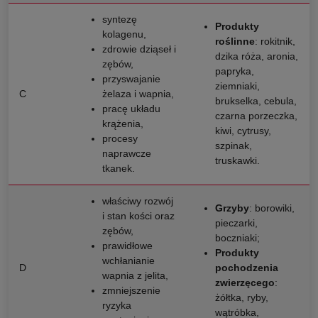
syntezę
Produkty
kolagenu,
roślinne
: rokitnik,
zdrowie dziąseł i
dzika róża, aronia,
zębów,
papryka,
przyswajanie
ziemniaki,
C
żelaza i wapnia,
brukselka, cebula,
pracę układu
czarna porzeczka,
krążenia,
kiwi, cytrusy,
procesy
szpinak,
naprawcze
truskawki.
tkanek.
właściwy rozwój
Grzyby
: borowiki,
i stan kości oraz
pieczarki,
zębów,
boczniaki;
prawidłowe
Produkty
wchłanianie
D
pochodzenia
wapnia z jelita,
zwierzęcego
:
zmniejszenie
żółtka, ryby,
ryzyka
wątróbka,