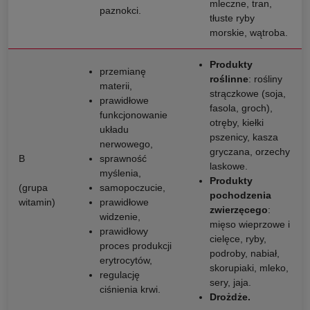
mleczne, tran,
paznokci.
tłuste ryby
morskie, wątroba.
Produkty
przemianę
roślinne
: rośliny
materii,
strączkowe (soja,
prawidłowe
fasola, groch),
funkcjonowanie
otręby, kiełki
układu
pszenicy, kasza
nerwowego,
gryczana, orzechy
B
sprawność
laskowe.
myślenia,
Produkty
(grupa
samopoczucie,
pochodzenia
witamin)
prawidłowe
zwierzęcego
:
widzenie,
mięso wieprzowe i
prawidłowy
cielęce, ryby,
proces produkcji
podroby, nabiał,
erytrocytów,
skorupiaki, mleko,
regulację
sery, jaja.
ciśnienia krwi.
Drożdże.