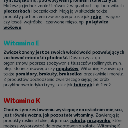
syntezę skórną, pod wpływem promieni słonecznych.
Możesz ją jednak znaleźć również w grzybach, np. borowikach,
pieczarkach
i boczniakach. Mają ją w składzie także
produkty pochodzenia zwierzęcego takie jak
ryby
– węgorz
czy łosoś, wątróbka i czerwone mięso, np.
polędwica
wołowa
.
Witamina E
Związek znany jest ze swoich właściwości pozwalających
zachować młodość i płodność.
Dostarczysz go
organizmowi poprzez spożywanie tłuszczów roślinnych, m.in.
oleju słonecznikowego czy
migdałów
. Witaminę E zawierają
także
pomidory
,
brokuły
,
brukselka
, brzoskwinie i morele.
Z produktów pochodzenia zwierzęcego sięgaj po drób –
przykładowo indyka i ryby, takie jak
tuńczyk
lub śledź.
Witamina K
Choć w tym zestawieniu występuje na ostatnim miejscu,
jest równie ważna, jak pozostałe witaminy.
Zawierają ją
produkty roślinne takie jak jarmuż,
rukola
,
roszponka
, które
możesz wykorzystać do przygotowania sałatki. Witaminę K