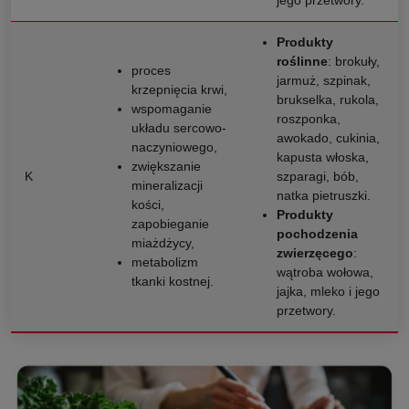
jego przetwory.
Produkty
roślinne
: brokuły,
proces
jarmuż, szpinak,
krzepnięcia krwi,
brukselka, rukola,
wspomaganie
roszponka,
układu sercowo-
awokado, cukinia,
naczyniowego,
kapusta włoska,
zwiększanie
K
szparagi, bób,
mineralizacji
natka pietruszki.
kości,
Produkty
zapobieganie
pochodzenia
miażdżycy,
zwierzęcego
:
metabolizm
wątroba wołowa,
tkanki kostnej.
jajka, mleko i jego
przetwory.