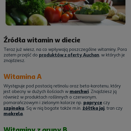
Źródła witamin w diecie
Teraz już wiesz, na co wpływają poszczególne witaminy. Pora
zatem przejść do
produktów z oferty Auchan
, w których je
znajdziesz.
Witamina A
Występuje pod postacią retinolu oraz beta-karotenu, który
jest obecny w dużych ilościach w
marchwi
. Znajdziesz ją
również w produktach roślinnych o czerwonym,
pomarańczowym i zielonym kolorze np.
papryce
czy
szpinaku
. Są w nią bogate także m.in.
żółtka jaj
, tran czy
makrela
.
Witaminy z grupy B