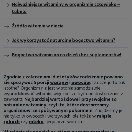
Najważniejsze witaminy w organizmie człowieka –
tabela
Źródła witamin w diecie
Jak wykorzystać naturalne bogactwo witamin?
Bogactwo witamin na co dzień i bez suplementów!
Zgodnie z zaleceniami dietetyków codziennie powinno
się spożywać 5 porcji
warzyw
i
owoców
.
Dlaczego to tak
istotne? Organizm nie jest w stanie samodzielnie
wyprodukować witamin, więc muszą być one dostarczane z
zewnątrz.
Najbardziej wartościowe i przyswajalne są
naturalne witaminy, czyli te, które dostarczamy
organizmowi ze spożywanym pokarmem
. Znajdziemy je
nie tylko w owocach i warzywach, ale także w
mięsie
,
rybach
czy
mleku
i jego przetworach.
Wyróżnia się podział na witaminy rozpuszczalne w