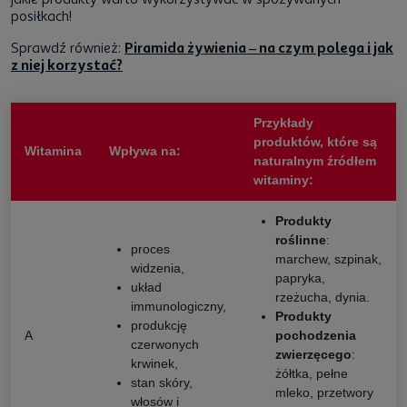
posiłkach!
Sprawdź również:
Piramida żywienia – na czym polega i jak
z niej korzystać?
Przykłady
produktów, które są
Witamina
Wpływa na:
naturalnym źródłem
witaminy:
Produkty
roślinne
:
proces
marchew, szpinak,
widzenia,
papryka,
układ
rzeżucha, dynia.
immunologiczny,
Produkty
produkcję
A
pochodzenia
czerwonych
zwierzęcego
:
krwinek,
żółtka, pełne
stan skóry,
mleko, przetwory
włosów i