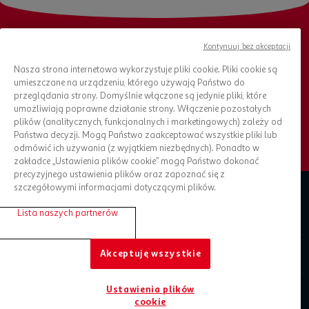
Kontynuuj bez akceptacji
Chcesz otrzymywać nowości?
Nasza strona internetowa wykorzystuje pliki cookie. Pliki cookie są
Bądź na bieżąco, zapisz się do newslettera
umieszczane na urządzeniu, którego używają Państwo do
przeglądania strony. Domyślnie włączone są jedynie pliki, które
umożliwiają poprawne działanie strony. Włączenie pozostałych
ZAPISZ SIĘ DO NEWSLETTERA
plików (analitycznych, funkcjonalnych i marketingowych) zależy od
Państwa decyzji. Mogą Państwo zaakceptować wszystkie pliki lub
odmówić ich używania (z wyjątkiem niezbędnych). Ponadto w
zakładce „Ustawienia plików cookie” mogą Państwo dokonać
precyzyjnego ustawienia plików oraz zapoznać się z
szczegółowymi informacjami dotyczącymi plików.
Zaplanuj zakupy
Lista naszych partnerów
O Auchan
Akceptuję wszystkie
Informacje prawne
Ustawienia plików
cookie