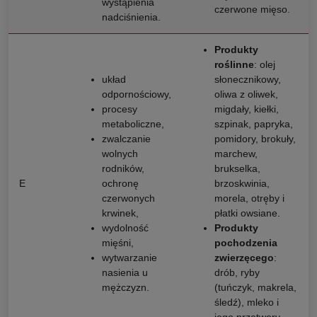
wystąpienia
czerwone mięso.
nadciśnienia.
Produkty
roślinne
: olej
układ
słonecznikowy,
odpornościowy,
oliwa z oliwek,
procesy
migdały, kiełki,
metaboliczne,
szpinak, papryka,
zwalczanie
pomidory, brokuły,
wolnych
marchew,
rodników,
brukselka,
E
ochronę
brzoskwinia,
czerwonych
morela, otręby i
krwinek,
płatki owsiane.
wydolność
Produkty
mięśni,
pochodzenia
wytwarzanie
zwierzęcego
:
nasienia u
drób, ryby
mężczyzn.
(tuńczyk, makrela,
śledź), mleko i