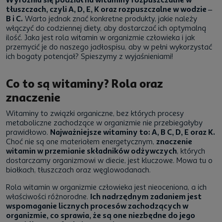
tłuszczach, czyli A, D, E, K oraz rozpuszczalne w wodzie –
B i C.
Warto jednak znać konkretne produkty, jakie należy
włączyć do codziennej diety, aby dostarczać ich optymalną
ilość. Jaka jest rola witamin w organizmie człowieka i jak
przemycić je do naszego jadłospisu, aby w pełni wykorzystać
ich bogaty potencjał? Spieszymy z wyjaśnieniami!
Co to są witaminy? Rola oraz
znaczenie
Witaminy to związki organiczne, bez których procesy
metaboliczne zachodzące w organizmie nie przebiegałyby
prawidłowo.
Najważniejsze witaminy to: A, B C, D, E oraz K.
Choć nie są one materiałem energetycznym,
znaczenie
witamin w przemianie składników odżywczych
, których
dostarczamy organizmowi w diecie, jest kluczowe. Mowa tu o
białkach, tłuszczach oraz węglowodanach.
Rola witamin w organizmie człowieka jest nieoceniona, a ich
właściwości różnorodne.
Ich nadrzędnym zadaniem jest
wspomaganie licznych procesów zachodzących w
organizmie, co sprawia, że są one niezbędne do jego