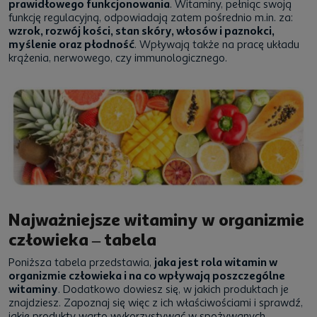
prawidłowego funkcjonowania
. Witaminy, pełniąc swoją
funkcję regulacyjną, odpowiadają zatem pośrednio m.in. za:
wzrok, rozwój kości, stan skóry, włosów i paznokci,
myślenie oraz płodność
. Wpływają także na pracę układu
krążenia, nerwowego, czy immunologicznego.
Najważniejsze witaminy w organizmie
człowieka – tabela
Poniższa tabela przedstawia,
jaka jest rola witamin w
organizmie człowieka i na co wpływają poszczególne
witaminy
. Dodatkowo dowiesz się, w jakich produktach je
znajdziesz. Zapoznaj się więc z ich właściwościami i sprawdź,
jakie produkty warto wykorzystywać w spożywanych