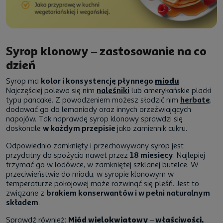
Syrop klonowy – zastosowanie na co
dzień
Syrop ma
kolor i konsystencję płynnego
miodu
.
Najczęściej polewa się nim
naleśniki
lub amerykańskie placki
typu pancake. Z powodzeniem możesz słodzić nim
herbatę
,
dodawać go do lemoniady oraz innych orzeźwiających
napojów. Tak naprawdę syrop klonowy sprawdzi się
doskonale
w każdym przepisie
jako zamiennik cukru.
Odpowiednio zamknięty i przechowywany syrop jest
przydatny do spożycia nawet przez
18 miesięcy
. Najlepiej
trzymać go w lodówce, w zamkniętej szklanej butelce. W
przeciwieństwie do miodu, w syropie klonowym w
temperaturze pokojowej może rozwinąć się pleśń. Jest to
związane z
brakiem konserwantów i w pełni naturalnym
składem
.
Sprawdź również:
Miód wielokwiatowy – właściwości,