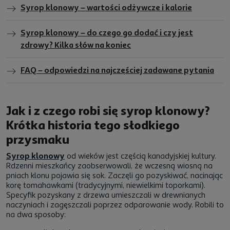
Syrop klonowy – wartości odżywcze i kalorie
Syrop klonowy – do czego go dodać i czy jest
zdrowy? Kilka słów na koniec
FAQ – odpowiedzi na najczęściej zadawane pytania
Jak i z czego robi się syrop klonowy?
Krótka historia tego słodkiego
przysmaku
Syrop klonowy
od wieków jest częścią kanadyjskiej kultury.
Rdzenni mieszkańcy zaobserwowali, że wczesną wiosną na
pniach klonu pojawia się sok. Zaczęli go pozyskiwać, nacinając
korę tomahawkami (tradycyjnymi, niewielkimi toporkami).
Specyfik pozyskany z drzewa umieszczali w drewnianych
naczyniach i zagęszczali poprzez odparowanie wody. Robili to
na dwa sposoby: