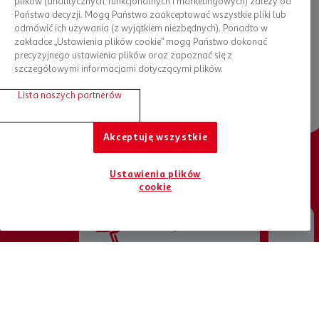
plików (analitycznych, funkcjonalnych i marketingowych) zależy od
niekonwencjonalnymi teoriami amerykańskich naukowców. W
Państwa decyzji. Mogą Państwo zaakceptować wszystkie pliki lub
wolnej chwili przyrządzam dania kuchni świata i te z
odmówić ich używania (z wyjątkiem niezbędnych). Ponadto w
segmentu fine dining.
zakładce „Ustawienia plików cookie” mogą Państwo dokonać
precyzyjnego ustawienia plików oraz zapoznać się z
szczegółowymi informacjami dotyczącymi plików.
Lista naszych partnerów
Akceptuję wszystkie
Ustawienia plików
Chcesz otrzymywać nowości?
cookie
Bądź na bieżąco, zapisz się do newslettera
Jesteśmy tu dla Ciebie
ZAPISZ SIĘ DO NEWSLETTERA