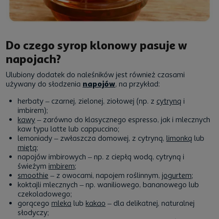
Do czego syrop klonowy pasuje w
napojach?
Ulubiony dodatek do naleśników jest również czasami
używany do słodzenia
napojów
, na przykład:
herbaty – czarnej, zielonej, ziołowej (np. z
cytryną
i
imbirem);
kawy
– zarówno do klasycznego espresso, jak i mlecznych
kaw typu latte lub cappuccino;
lemoniady – zwłaszcza domowej, z cytryną,
limonką
lub
miętą
;
napojów imbirowych – np. z ciepłą wodą, cytryną i
świeżym
imbirem
;
smoothie
– z owocami, napojem roślinnym,
jogurtem
;
koktajli mlecznych – np. waniliowego, bananowego lub
czekoladowego;
gorącego
mleka
lub
kakao
– dla delikatnej, naturalnej
słodyczy;