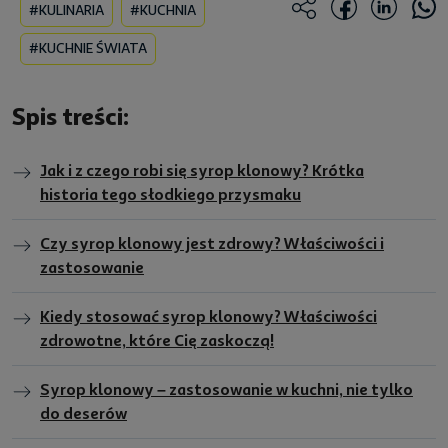
#KULINARIA
#KUCHNIA
#KUCHNIE ŚWIATA
Spis treści:
Jak i z czego robi się syrop klonowy? Krótka
historia tego słodkiego przysmaku
Czy syrop klonowy jest zdrowy? Właściwości i
zastosowanie
Kiedy stosować syrop klonowy? Właściwości
zdrowotne, które Cię zaskoczą!
Syrop klonowy – zastosowanie w kuchni, nie tylko
do deserów