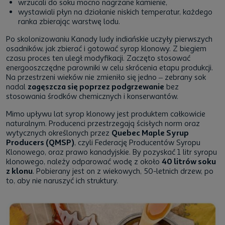
wrzucali do soku mocno nagrzane kamienie,
wystawiali płyn na działanie niskich temperatur, każdego
ranka zbierając warstwę lodu.
Po skolonizowaniu Kanady ludy indiańskie uczyły pierwszych
osadników, jak zbierać i gotować syrop klonowy. Z biegiem
czasu proces ten uległ modyfikacji. Zaczęto stosować
energooszczędne parowniki w celu skrócenia etapu produkcji.
Na przestrzeni wieków nie zmieniło się jedno – zebrany sok
nadal
zagęszcza się poprzez podgrzewanie
bez
stosowania środków chemicznych i konserwantów.
Mimo upływu lat syrop klonowy jest produktem całkowicie
naturalnym. Producenci przestrzegają ścisłych norm oraz
wytycznych określonych przez
Quebec Maple Syrup
Producers (QMSP)
, czyli Federację Producentów Syropu
Klonowego, oraz prawo kanadyjskie. By pozyskać 1 litr syropu
klonowego, należy odparować wodę z około
40 litrów soku
z klonu
. Pobierany jest on z wiekowych, 50-letnich drzew, po
to, aby nie naruszyć ich struktury.