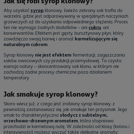
Jak się robi syrop klonowy?
Aby uzyskać
syrop
klonowy, świeżo zebrany sok trafia do
warzelni, gdzie jest odparowywany w specjalnych naczyniach
grzewczych aż do uzyskania odpowiedniego stężenia. Proces
ten nie wymaga żadnych dodatków – ani
cukru
, ani
konserwantów. Efektem jest gęsty, bursztynowy płyn, który
zawdzięcza swoją barwę i aromat
karmelizującym się
naturalnym cukrom
.
Syrop klonowy
nie jest efektem
fermentacji, zagęszczania
soków owocowych czy produkcji przemysłowej. To czysta
esencja natury – skoncentrowany sok klonu, w którym nie
zachodzą żadne procesy chemiczne poza działaniem
temperatury.
Jak smakuje syrop klonowy?
Skoro wiesz już, z czego jest zrobiony syrop klonowy, z
pewnością zastanawiasz się, jak smakuje ten przysmak. Jego
smak to charakterystyczna
słodycz z subtelnym,
orzechowo-drzewnym aromatem
, która stopniowo
przechodzi w karmelową nutę. W zależności od klasy (koloru i
intensywności) możesz wyczuć także delikatne aromaty: