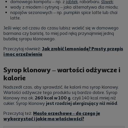
domowego kompotu – np. z
jabłek
, rabarbaru,
śliwek
;
wody z miodem i cytryną – jako alternatywa dla miodu;
napojów sezonowych – np. pumpkin spice latte lub chai
latte.
Jeśli więc od czasu do czasu lubisz wcielić się w domowego
barmana czy baristę, to miej pod ręką przynajmniej jedną
butelkę syropu klonowego.
Przeczytaj również:
Jak zrobić lemoniadę? Prosty przepis
i moc orzeźwienia
Syrop klonowy – wartości odżywcze i
kalorie
Nadszedł czas, aby sprawdzić, ile kalorii ma syrop klonowy.
Wartości odżywcze tego produktu są bardzo dobre. Syrop
klonowy ma ok.
260 kcal w 100 g
, czyli 140 kcal mniej niż
cukier. Syrop klonowy
jest rzadziej alergizujący niż miód
.
Przeczytaj też:
Masło orzechowe – do czego je
wykorzystać i jakie ma właściwości?