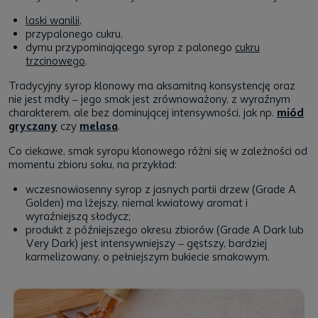
laski wanilii
,
przypalonego cukru,
dymu przypominającego syrop z palonego
cukru
trzcinowego
.
Tradycyjny syrop klonowy ma aksamitną konsystencję oraz
nie jest mdły – jego smak jest zrównoważony, z wyraźnym
charakterem, ale bez dominującej intensywności, jak np.
miód
gryczany
czy
melasa
.
Co ciekawe, smak syropu klonowego różni się w zależności od
momentu zbioru soku, na przykład:
wczesnowiosenny syrop z jasnych partii drzew (Grade A
Golden) ma lżejszy, niemal kwiatowy aromat i
wyraźniejszą słodycz;
produkt z późniejszego okresu zbiorów (Grade A Dark lub
Very Dark) jest intensywniejszy – gęstszy, bardziej
karmelizowany, o pełniejszym bukiecie smakowym.