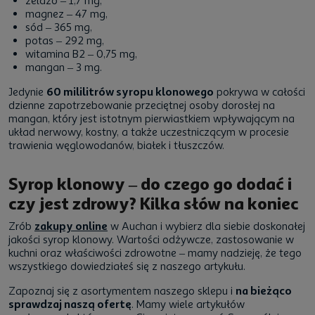
żelazo – 1,7 mg,
magnez – 47 mg,
sód – 365 mg,
potas – 292 mg,
witamina B2 – 0,75 mg,
mangan – 3 mg.
Jedynie
60 mililitrów syropu klonowego
pokrywa w całości
dzienne zapotrzebowanie przeciętnej osoby dorosłej na
mangan, który jest istotnym pierwiastkiem wpływającym na
układ nerwowy, kostny, a także uczestniczącym w procesie
trawienia węglowodanów, białek i tłuszczów.
Syrop klonowy – do czego go dodać i
czy jest zdrowy? Kilka słów na koniec
Zrób
zakupy online
w Auchan i wybierz dla siebie doskonałej
jakości syrop klonowy. Wartości odżywcze, zastosowanie w
kuchni oraz właściwości zdrowotne – mamy nadzieję, że tego
wszystkiego dowiedziałeś się z naszego artykułu.
Zapoznaj się z asortymentem naszego sklepu i
na bieżąco
sprawdzaj naszą ofertę
. Mamy wiele artykułów