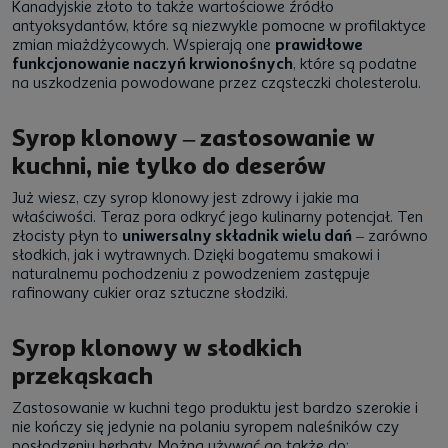
Kanadyjskie złoto to także wartościowe źródło
antyoksydantów, które są niezwykle pomocne w profilaktyce
zmian miażdżycowych. Wspierają one
prawidłowe
funkcjonowanie naczyń krwionośnych
, które są podatne
na uszkodzenia powodowane przez cząsteczki cholesterolu.
Syrop klonowy – zastosowanie w
kuchni, nie tylko do deserów
Już wiesz, czy syrop klonowy jest zdrowy i jakie ma
właściwości. Teraz pora odkryć jego kulinarny potencjał. Ten
złocisty płyn to
uniwersalny składnik wielu dań
– zarówno
słodkich, jak i wytrawnych. Dzięki bogatemu smakowi i
naturalnemu pochodzeniu z powodzeniem zastępuje
rafinowany cukier oraz sztuczne słodziki.
Syrop klonowy w słodkich
przekąskach
Zastosowanie w kuchni tego produktu jest bardzo szerokie i
nie kończy się jedynie na polaniu syropem naleśników czy
posłodzeniu herbaty. Można używać go także do: