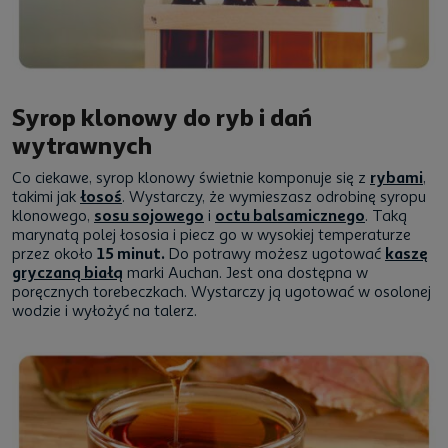
Syrop klonowy do ryb i dań
wytrawnych
Co ciekawe, syrop klonowy świetnie komponuje się z
rybami
,
takimi jak
łosoś
. Wystarczy, że wymieszasz odrobinę syropu
klonowego,
sosu sojowego
i
octu balsamicznego
. Taką
marynatą polej łososia i piecz go w wysokiej temperaturze
przez około
15 minut.
Do potrawy możesz ugotować
kaszę
gryczaną białą
marki Auchan. Jest ona dostępna w
poręcznych torebeczkach. Wystarczy ją ugotować w osolonej
wodzie i wyłożyć na talerz.