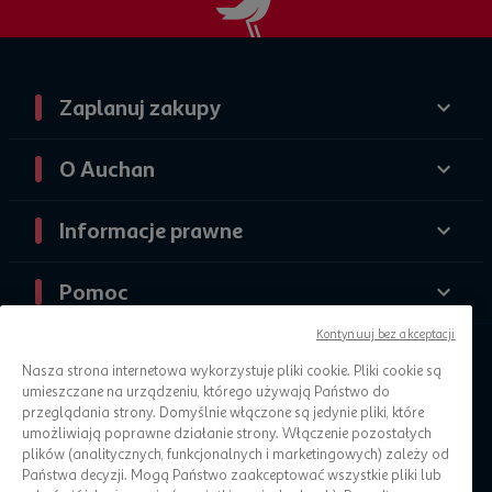
Zaplanuj zakupy
O Auchan
Informacje prawne
Pomoc
Kontynuuj bez akceptacji
Nasza strona internetowa wykorzystuje pliki cookie. Pliki cookie są
umieszczane na urządzeniu, którego używają Państwo do
przeglądania strony. Domyślnie włączone są jedynie pliki, które
umożliwiają poprawne działanie strony. Włączenie pozostałych
plików (analitycznych, funkcjonalnych i marketingowych) zależy od
Państwa decyzji. Mogą Państwo zaakceptować wszystkie pliki lub