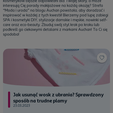
kosmetyków będzie odpowiedni dla Twojej skóry, a może
interesują Cię porady makijażowe na każdą okazję? Strefa
“Moda i uroda” na blogu Auchan powstała, aby doradzać i
inspirować w każdej z tych kwestii! Bierzemy pod lupę zabiegi
SPA i kosmetyki DIY, stylizacje damskie i męskie, nowinki self-
care oraz eco-beauty. Zbuduj swój styl krok po kroku lub
podkreśl go ciekawymi detalami z markami Auchan! To Ci się
spodoba!
Jak usunąć wosk z ubrania? Sprawdzony
sposób na trudne plamy
23.03.2023