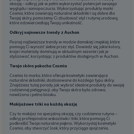
okazję – odkryj, jak w pełni wykorzystać potencjał swojego
wyglądu i samopoczucia. Wykorzystując produkty marki
Cosmia, które zawierają naturalne składniki i są dobre dla
Twojej skóry, pomożemy Ci zbudować styl i rutynę urodową,
które odzwierciedlają Twoją unikalność.
Odkryj najnowsze trendy z Auchan
Poznaj najświeższe trendy w modzie damskiej i męskiej, które
pomogą Ci wyrazić siebie przez styl. Dowiedz się, jakie kolory,
kroje i materiały dominują w aktualnym sezonie i jak je
stylizować, korzystając z produktów dostępnych w Auchan.
Twoja skóra pokocha Cosmia
Cosmia to marka, która oferuje kosmetyki zawierające
naturalne składniki, dostosowane do każdego typu skóry.
Znajdziesz tutaj porady, jak wybrać idealne produkty do swojej
codziennej pielęgnacji, aby Twoja skóra była zdrowa,
nawilżona i pełna blasku.
Makijażowe triki na każdą okazję
Czy to makijaż na specjalną okazję, czy codzienna rutyna –
odkryj profesjonalne wskazówki i triki, które pomogą Ci
podkreślić Twoje naturalne piękno. Wykorzystaj kosmetyki
Cosmia, aby stworzyć look, który przyciąga spojrzenia.