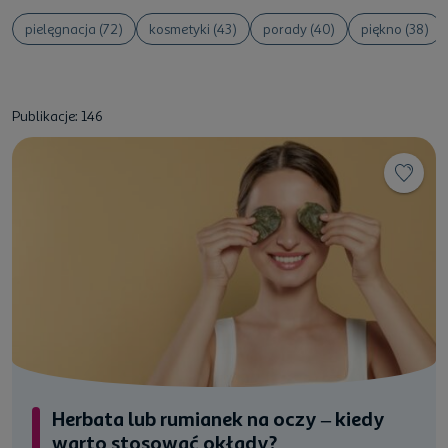
pielęgnacja (72)
kosmetyki (43)
porady (40)
piękno (38)
Publikacje: 146
Herbata lub rumianek na oczy – kiedy
warto stosować okłady?