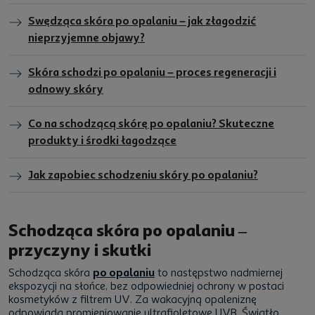
Swędząca skóra po opalaniu – jak złagodzić
nieprzyjemne objawy?
Skóra schodzi po opalaniu – proces regeneracji i
odnowy skóry
Co na schodzącą skórę po opalaniu? Skuteczne
produkty i środki łagodzące
Jak zapobiec schodzeniu skóry po opalaniu?
Schodząca skóra po opalaniu –
przyczyny i skutki
Schodząca skóra
po opalaniu
to następstwo nadmiernej
ekspozycji na słońce, bez odpowiedniej ochrony w postaci
kosmetyków z filtrem UV. Za wakacyjną opaleniznę
odpowiada promieniowanie ultrafioletowe UVB. Światło