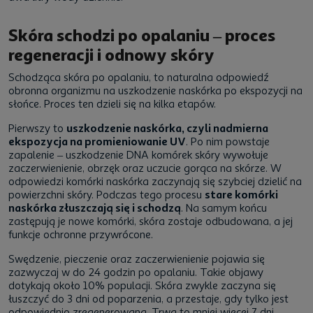
Skóra schodzi po opalaniu – proces
regeneracji i odnowy skóry
Schodząca skóra po opalaniu, to naturalna odpowiedź
obronna organizmu na uszkodzenie naskórka po ekspozycji na
słońce. Proces ten dzieli się na kilka etapów.
Pierwszy to
uszkodzenie naskórka, czyli nadmierna
ekspozycja na promieniowanie UV
. Po nim powstaje
zapalenie – uszkodzenie DNA komórek skóry wywołuje
zaczerwienienie, obrzęk oraz uczucie gorąca na skórze. W
odpowiedzi komórki naskórka zaczynają się szybciej dzielić na
powierzchni skóry. Podczas tego procesu
stare komórki
naskórka złuszczają się i schodzą
. Na samym końcu
zastępują je nowe komórki, skóra zostaje odbudowana, a jej
funkcje ochronne przywrócone.
Swędzenie, pieczenie oraz zaczerwienienie pojawia się
zazwyczaj w do 24 godzin po opalaniu. Takie objawy
dotykają około 10% populacji. Skóra zwykle zaczyna się
łuszczyć do 3 dni od poparzenia, a przestaje, gdy tylko jest
odpowiednio zregenerowana. Trwa to mniej więcej 7 dni,