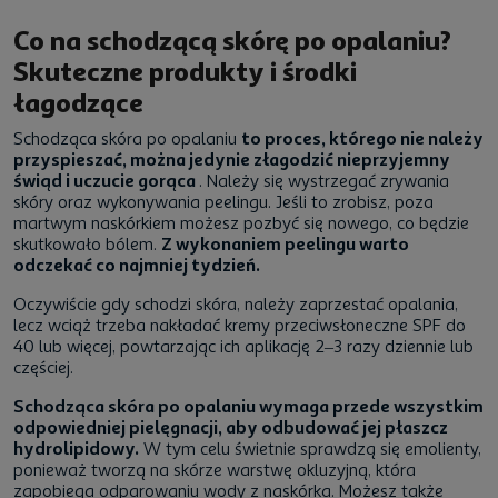
Co na schodzącą skórę po opalaniu?
Skuteczne produkty i środki
łagodzące
Schodząca skóra po opalaniu
to proces, którego nie należy
przyspieszać, można jedynie złagodzić nieprzyjemny
świąd i uczucie gorąca
. Należy się wystrzegać zrywania
skóry oraz wykonywania peelingu. Jeśli to zrobisz, poza
martwym naskórkiem możesz pozbyć się nowego, co będzie
skutkowało bólem.
Z wykonaniem peelingu warto
odczekać co najmniej tydzień.
Oczywiście gdy schodzi skóra, należy zaprzestać opalania,
lecz wciąż trzeba nakładać kremy przeciwsłoneczne SPF do
40 lub więcej, powtarzając ich aplikację 2–3 razy dziennie lub
częściej.
Schodząca skóra po opalaniu wymaga przede wszystkim
odpowiedniej pielęgnacji, aby odbudować jej płaszcz
hydrolipidowy.
W tym celu świetnie sprawdzą się emolienty,
ponieważ tworzą na skórze warstwę okluzyjną, która
zapobiega odparowaniu wody z naskórka. Możesz także