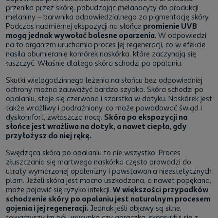
przenika przez skórę, pobudzając melanocyty do produkcji
melaniny – barwnika odpowiedzialnego za pigmentację skóry.
Podczas nadmiernej ekspozycji na słońce
promienie UVB
mogą jednak wywołać bolesne oparzenia
. W odpowiedzi
na to organizm uruchamia proces jej regeneracji, co w efekcie
nasila obumieranie komórek naskórka, które zaczynają się
łuszczyć. Właśnie dlatego skóra schodzi po opalaniu.
Skutki wielogodzinnego leżenia na słońcu bez odpowiedniej
ochrony można zauważyć bardzo szybko. Skóra schodzi po
opalaniu, staje się czerwona i szorstka w dotyku. Naskórek jest
także wrażliwy i podrażniony, co może powodować świąd i
dyskomfort, zwłaszcza nocą.
Skóra po ekspozycji na
słońce jest wrażliwa na dotyk, a nawet ciepła, gdy
przyłożysz do niej rękę.
Swędząca skóra po opalaniu to nie wszystko. Proces
złuszczania się martwego naskórka często prowadzi do
utraty wymarzonej opalenizny i powstawania nieestetycznych
plam. Jeżeli skóra jest mocno uszkodzona, a nawet popękana,
może pojawić się ryzyko infekcji.
W większości przypadków
schodzenie skóry po opalaniu jest naturalnym procesem
gojenia i jej regeneracji.
Jednak jeśli objawy są silne,
towarzyszy im ból, wysypka czy gorączka, skonsultuj się z