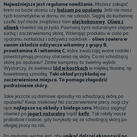
Najważniejsze jest regularne nawilżanie.
Możesz zakupić
krem na bazie aloesu czy
balsam po opalaniu
. Jeśli nie masz
tych kosmetyków w domu, nic nie szkodzi. Sięgnij do kuchennej
szafki, być może znajdziesz tam
olej kokosowy
.
Oliwa z
oliwek
również się przyda. Posmaruj tymi naturalnymi olejami
suchą i zaczerwienioną skórę. Wcierając produktu w ciało po
opalaniu, natłuścisz i odżywisz naskórek –
oliwa zawiera w
swoim składzie odżywcze witaminy z grupy B,
prowitaminę A i witaminę C
, które zwalczają wolne rodniki i
powstrzymują procesy starzenia się skóry. Co na schodzącą
skórę po opalaniu? Zimne kompresy to świetny wybór.
Wystarczy, że owiniesz
lód w kostkach
w miękką tkaninę, np.
bawełnianą szmatkę.
Taki okład przykładaj na
zaczerwienione miejsca. To pomaga złagodzić
podrażnienie skóry.
Jakie jeszcze są domowe sposoby na schodzącą skórę po
opalaniu? Kwas mlekowy! Na zaczerwienione plecy, nogi czy
ręce
najlepsze są okłady z białego sera
. Możesz sięgnąć
również po
jogurt naturalny
bądź
kefir
. Tak robiły nasze
prababcie i babcie, gdy borykały się ze schodzącą skórą po
długiej pracy na roli.
Po opalaniu ważne jest, aby
unikać dalszej ekspozycji na