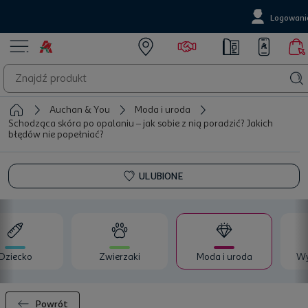
Logowani
Auchan & You
Moda i uroda
Schodząca skóra po opalaniu – jak sobie z nią poradzić? Jakich
błędów nie popełniać?
ULUBIONE
Dziecko
Zwierzaki
Moda i uroda
Wy
Powrót