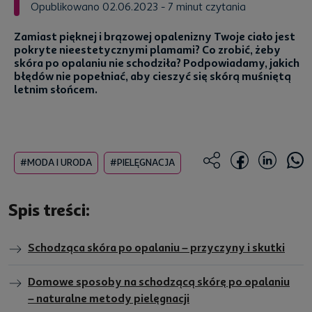
Opublikowano 02.06.2023
- 7 minut czytania
Zamiast pięknej i brązowej opalenizny Twoje ciało jest
pokryte nieestetycznymi plamami? Co zrobić, żeby
skóra po opalaniu nie schodziła? Podpowiadamy, jakich
błędów nie popełniać, aby cieszyć się skórą muśniętą
letnim słońcem.
#MODA I URODA
#PIELĘGNACJA
Spis treści:
Schodząca skóra po opalaniu – przyczyny i skutki
Domowe sposoby na schodzącą skórę po opalaniu
– naturalne metody pielęgnacji