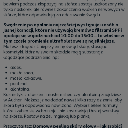
bowiem podczas ekspozycji na słońce zostaje uszkodzony nie
tylko naskórek, ale również zakończenia włókien nerwowych w
skórze, które odpowiadają za odczuwanie świądu.
Swędzenie po opalaniu najczęściej występuje u osób o
jasnej karnacji, które nie używają kremów z filtrami SPF i
opalają się w godzinach od 10:00 do 15:00 – to właśnie w
tym czasie promienie ultrafioletowe są najsilniejsze.
Możesz złagodzić nieprzyjemny świąd skóry, stosując
kosmetyki, które w swoim składzie mają substancje
łagodzące podrażnienia, np.:
aloes,
masło shea,
masło kakaowe,
pantenol,
alantoina.
Kosmetyki z aloesem, masłem shea czy alantoiną znajdziesz
w
Auchan
. Możesz je nakładać nawet kilka razy dziennie, aby
skóra była odpowiednio nawilżona. Wybierz lekkie formuły,
które szybko się wchłaniają i nie zostawiają tłustej warstwy
na skórze. Postaw na żel, mgiełkę lub piankę.
Przeczytaj też:
Domowy peeling skóry głowy – jak zrobić?