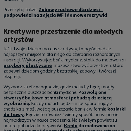
Przeczytaj także:
Zabawy ruchowe dla dzieci –
podpowiedzi na zajęcia WF i domowe rozrywki
Kreatywne przestrzenie dla młodych
artystów
Jeśli Twoje dziecko ma duszę artysty, to ogród będzie
najlepszym miejscem dla niego do czerpania różnorodnych
inspiracji. Wykorzystując bańki mydlane, stolik do malowania i
przybory plastyczne
, możesz stworzyć przestrzeń, która
zapewni dzieciom godziny beztroskiej zabawy i twórczej
ekspresji.
Wyznacz strefę w ogrodzie, gdzie maluchy będą mogły
bezpiecznie puszczać bańki mydlane.
Pozwolą one
stworzyć bajkową atmosferę i pobudzą dziecięcą
wyobraźnię.
Każdy maluch będzie miał sporo frajdy z
chodzika z możliwością puszczania baniek w formie
kosiarki
do trawy
. Będzie to również świetny sposób na wsparcie
najmłodszych w nauce chodzenia. Na świeżym powietrzu
natura pobudza kreatywność.
Kreda
do malowania na