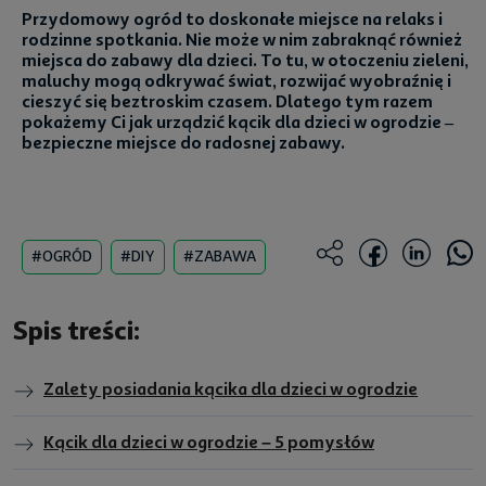
Przydomowy ogród to doskonałe miejsce na relaks i
rodzinne spotkania. Nie może w nim zabraknąć również
miejsca do zabawy dla dzieci. To tu, w otoczeniu zieleni,
maluchy mogą odkrywać świat, rozwijać wyobraźnię i
cieszyć się beztroskim czasem. Dlatego tym razem
pokażemy Ci jak urządzić kącik dla dzieci w ogrodzie –
bezpieczne miejsce do radosnej zabawy.
#OGRÓD
#DIY
#ZABAWA
Spis treści:
Zalety posiadania kącika dla dzieci w ogrodzie
Kącik dla dzieci w ogrodzie – 5 pomysłów