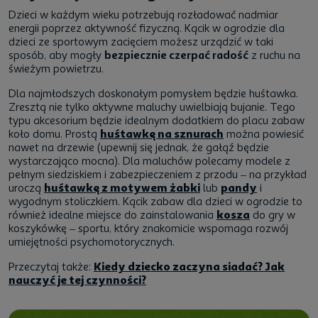
Dzieci w każdym wieku potrzebują rozładować nadmiar
energii poprzez aktywność fizyczną. Kącik w ogrodzie dla
dzieci ze sportowym zacięciem możesz urządzić w taki
sposób, aby mogły
bezpiecznie czerpać radość
z ruchu na
świeżym powietrzu.
Dla najmłodszych doskonałym pomysłem będzie huśtawka.
Zresztą nie tylko aktywne maluchy uwielbiają bujanie. Tego
typu akcesorium będzie idealnym dodatkiem do placu zabaw
koło domu. Prostą
huśtawkę na sznurach
można powiesić
nawet na drzewie (upewnij się jednak, że gałąź będzie
wystarczająco mocna). Dla maluchów polecamy modele z
pełnym siedziskiem i zabezpieczeniem z przodu – na przykład
uroczą
huśtawkę z motywem żabki
lub
pandy
i
wygodnym stoliczkiem. Kącik zabaw dla dzieci w ogrodzie to
również idealne miejsce do zainstalowania
kosza
do gry w
koszykówkę – sportu, który znakomicie wspomaga rozwój
umiejętności psychomotorycznych.
Przeczytaj także:
Kiedy dziecko zaczyna siadać? Jak
nauczyć je tej czynności?