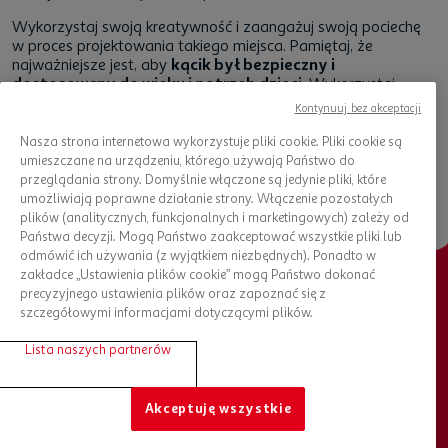
Wykorzystaj swoją kreatywność i zaangażuj swoją pociechę
w proces projektowania takiego miejsca. Pamiętaj, że
najważniejsze jest, aby
kącik był bezpieczny i
dostosowany do wieku i potrzeb dzieci
. Wykorzystaj
naturalne materiały, zabawki edukacyjne i inne akcesoria,
Kontynuuj bez akceptacji
które stymulują wyobraźnię i zachęcają do zabawy –
mnóstwo tego typu akcesoriów znajdziesz w ofercie sklepu
Nasza strona internetowa wykorzystuje pliki cookie. Pliki cookie są
internetowego
Auchan
!
umieszczane na urządzeniu, którego używają Państwo do
przeglądania strony. Domyślnie włączone są jedynie pliki, które
umożliwiają poprawne działanie strony. Włączenie pozostałych
plików (analitycznych, funkcjonalnych i marketingowych) zależy od
Państwa decyzji. Mogą Państwo zaakceptować wszystkie pliki lub
odmówić ich używania (z wyjątkiem niezbędnych). Ponadto w
zakładce „Ustawienia plików cookie” mogą Państwo dokonać
precyzyjnego ustawienia plików oraz zapoznać się z
Chcesz otrzymywać nowości?
szczegółowymi informacjami dotyczącymi plików.
Bądź na bieżąco, zapisz się do newslettera
Lista naszych partnerów
ZAPISZ SIĘ DO NEWSLETTERA
Akceptuję wszystkie