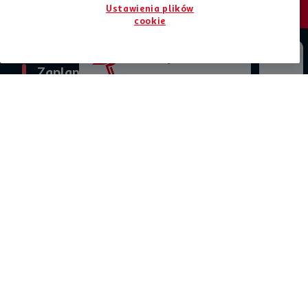
Ustawienia plików
cookie
Jesteśmy tu dla Ciebie
Zaplanuj zakupy
O Auchan
Informacje prawne
Pomoc