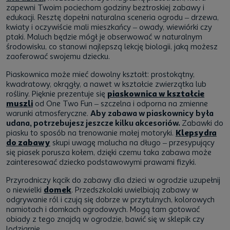
zapewni Twoim pociechom godziny beztroskiej zabawy i
edukacji. Resztę dopełni naturalna sceneria ogrodu – drzewa,
kwiaty i oczywiście mali mieszkańcy – owady, wiewiórki czy
ptaki. Maluch będzie mógł je obserwować w naturalnym
środowisku, co stanowi najlepszą lekcję biologii, jaką możesz
zaoferować swojemu dziecku.
Piaskownica może mieć dowolny kształt: prostokątny,
kwadratowy, okrągły, a nawet w kształcie zwierzątka lub
rośliny. Pięknie prezentuje się
piaskownica w kształcie
muszli
od One Two Fun – szczelna i odporna na zmienne
warunki atmosferyczne.
Aby zabawa w piaskownicy była
udana, potrzebujesz jeszcze kilku akcesoriów.
Zabawki do
piasku to sposób na trenowanie małej motoryki.
Klepsydra
do zabawy
skupi uwagę malucha na długo – przesypujący
się piasek porusza kołem, dzięki czemu taka zabawa może
zainteresować dziecko podstawowymi prawami fizyki.
Przyrodniczy
kącik do zabawy dla dzieci w ogrodzie
uzupełnij
o niewielki
domek
. Przedszkolaki uwielbiają zabawy w
odgrywanie ról i czują się dobrze w przytulnych, kolorowych
namiotach i domkach ogrodowych. Mogą tam gotować
obiady z tego znajdą w ogrodzie, bawić się w sklepik czy
lodziarnię.