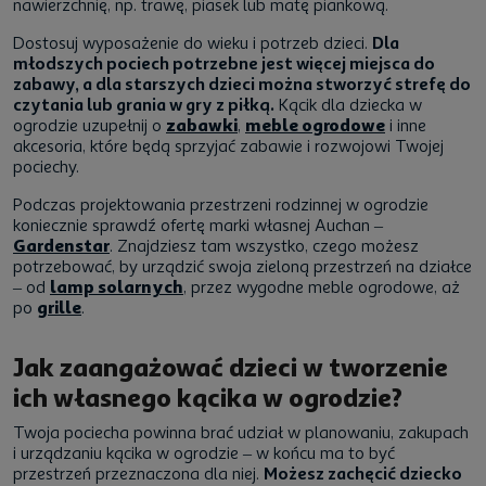
nawierzchnię, np. trawę, piasek lub matę piankową.
Dostosuj wyposażenie do wieku i potrzeb dzieci.
Dla
młodszych pociech potrzebne jest więcej miejsca do
zabawy, a dla starszych dzieci można stworzyć strefę do
czytania lub grania w gry z piłką.
Kącik dla dziecka w
ogrodzie
uzupełnij o
zabawki
,
meble ogrodowe
i inne
akcesoria, które będą sprzyjać zabawie i rozwojowi Twojej
pociechy.
Podczas projektowania przestrzeni rodzinnej w ogrodzie
koniecznie sprawdź ofertę marki własnej Auchan –
Gardenstar
. Znajdziesz tam wszystko, czego możesz
potrzebować, by urządzić swoja zieloną przestrzeń na działce
– od
lamp solarnych
, przez wygodne meble ogrodowe, aż
po
grille
.
Jak zaangażować dzieci w tworzenie
ich własnego kącika w ogrodzie?
Twoja pociecha powinna brać udział w planowaniu, zakupach
i urządzaniu kącika w ogrodzie – w końcu ma to być
przestrzeń przeznaczona dla niej.
Możesz zachęcić dziecko