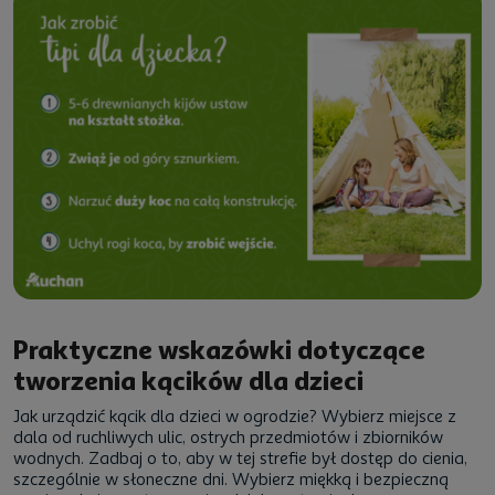
Praktyczne wskazówki dotyczące
tworzenia kącików dla dzieci
Jak urządzić
kącik dla dzieci w ogrodzie
? Wybierz miejsce z
dala od ruchliwych ulic, ostrych przedmiotów i zbiorników
wodnych. Zadbaj o to, aby w tej strefie był dostęp do cienia,
szczególnie w słoneczne dni. Wybierz miękką i bezpieczną