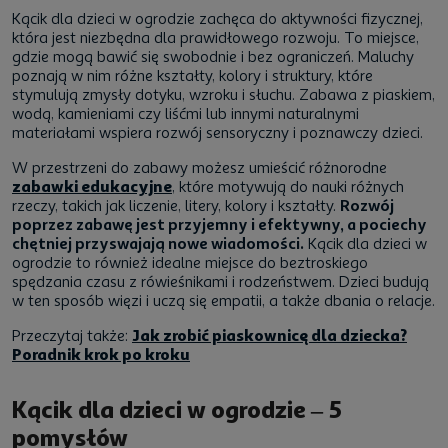
Kącik dla dzieci w ogrodzie zachęca do aktywności fizycznej,
która jest niezbędna dla prawidłowego rozwoju. To miejsce,
gdzie mogą bawić się swobodnie i bez ograniczeń. Maluchy
poznają w nim różne kształty, kolory i struktury, które
stymulują zmysły dotyku, wzroku i słuchu. Zabawa z piaskiem,
wodą, kamieniami czy liśćmi lub innymi naturalnymi
materiałami wspiera rozwój sensoryczny i poznawczy dzieci.
W przestrzeni do zabawy możesz umieścić różnorodne
zabawki edukacyjne
, które motywują do nauki różnych
rzeczy, takich jak liczenie, litery, kolory i kształty.
Rozwój
poprzez zabawę jest przyjemny i efektywny, a pociechy
chętniej przyswajają nowe wiadomości.
Kącik dla dzieci w
ogrodzie to również idealne miejsce do beztroskiego
spędzania czasu z rówieśnikami i rodzeństwem. Dzieci budują
w ten sposób więzi i uczą się empatii, a także dbania o relacje.
Przeczytaj także:
Jak zrobić piaskownicę dla dziecka?
Poradnik krok po kroku
Kącik dla dzieci w ogrodzie – 5
pomysłów