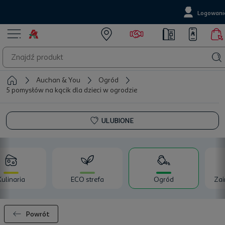
Logowani
Auchan & You
Ogród
5 pomysłów na kącik dla dzieci w ogrodzie
ULUBIONE
Kulinaria
ECO strefa
Ogród
Zai
Powrót