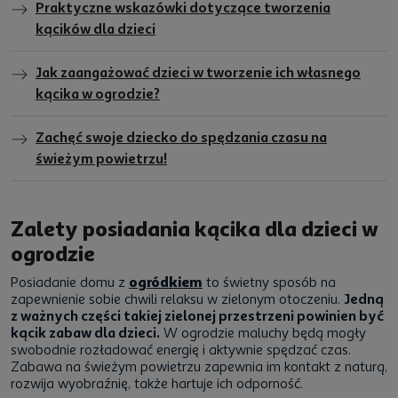
Praktyczne wskazówki dotyczące tworzenia
kącików dla dzieci
Jak zaangażować dzieci w tworzenie ich własnego
kącika w ogrodzie?
Zachęć swoje dziecko do spędzania czasu na
świeżym powietrzu!
Zalety posiadania kącika dla dzieci w
ogrodzie
Posiadanie domu z
ogródkiem
to świetny sposób na
zapewnienie sobie chwili relaksu w zielonym otoczeniu.
Jedną
z ważnych części takiej zielonej przestrzeni powinien być
kącik zabaw dla dzieci.
W ogrodzie maluchy będą mogły
swobodnie rozładować energię i aktywnie spędzać czas.
Zabawa na świeżym powietrzu zapewnia im kontakt z naturą,
rozwija wyobraźnię, także hartuje ich odporność.