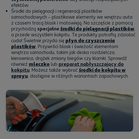
efektów.
Środki do pielęgnacji i
regeneracji plastików
samochodowych
– plastikowe elementy we wnętrzu auta
z czasem tracą blask i matowieją. Na szczęście z pomocą
przychodzą
specjalne
środki do pielęgnacji plastików
,
a przede wszystkim kokpitu. Te produkty potrafią zdziałać
cuda! Świetnie przyda się
płyn do czyszczenia
plastików
. Przywróci blask i świeżość elementom
wnętrza samochodu, takim jak deska rozdzielcza,
kierownica, drążek zmiany biegów czy klamki. Sprawdź
również
mleczko
lub
preparat nabłyszczający do
kokpitu
. Możesz także wybrać
środki do kokpitu w
sprayu
, dostępne w różnych wariantach zapachowych.