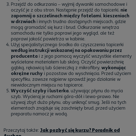
Przejdź do odkurzania – wyjmij dywaniki samochodowe i
oczyść je z obu stron. Następnie przejdź do tapicerki,
nie
zapomnij o
szczelinach między fotelami
,
kieszeniach
w drzwiach
i innych trudno dostępnych miejscach, gdzie
mogą gromadzić się kurz i brud. Odkurzanie wnętrza
samochodu nie tylko poprawi jego wygląd, ale też
poprawi jakość powietrza w kabinie.
Użyj specjalistycznego środka do czyszczenia tapicerki
według instrukcji wskazanej na opakowaniu przez
producenta
i z jego pomocą wyczyść wszystkie elementy
wyściełane materiałem lub skórą
. Oczyść powierzchnię
gąbką, rękawicą lub ściereczką z mikrofibry,
wykonując
okrężne ruchy
i pozostaw do wyschnięcia. Przed użyciem
specyfiku, zawsze najpierw sprawdź jego działanie w
niewidocznym miejscu na tapicerce.
Wyczyść szyby i lusterka
, używając płynu do mycia
szyb. Wycieraj je ruchami góra-dół i lewo-prawo. Nie
używaj zbyt dużo płynu, aby uniknąć smug. Jeśli na tych
elementach znajduje się zaschnięty brud, przed użyciem
preparatu namocz je wodą.
Przeczytaj także:
Jak pozbyć się kurzu? Poradnik od
Auchan