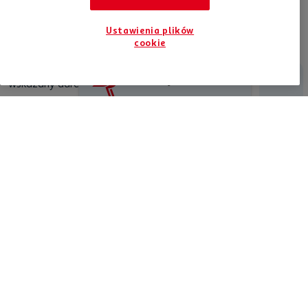
efekt jest wart wysiłku! Regularne dbanie o czystość zapewni
Ci komfort podczas jazdy. Sprawdź ofertę
Auchan
, jeśli
chcesz utrzymać swój samochód w nienagannym stanie.
Ustawienia plików
Znajdziesz tam
nabłyszczacze do kokpitu
,
myjki do
cookie
czyszczenia szyb
, a także
zapachy samochodowe
.
Skorzystaj z wygodnych zakupów online z dostawą pod
Jesteśmy tu dla Ciebie
wskazany adres!
Chcesz otrzymywać nowości?
Bądź na bieżąco, zapisz się do newslettera
ZAPISZ SIĘ DO NEWSLETTERA