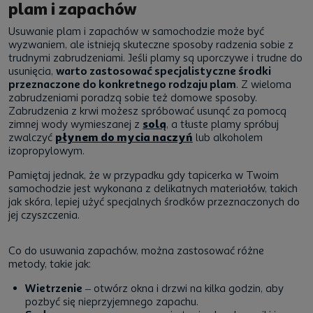
plam i zapachów
Usuwanie plam i zapachów w samochodzie może być
wyzwaniem, ale istnieją skuteczne sposoby radzenia sobie z
trudnymi zabrudzeniami. Jeśli plamy są uporczywe i trudne do
usunięcia,
warto zastosować specjalistyczne środki
przeznaczone do konkretnego rodzaju plam
. Z wieloma
zabrudzeniami poradzą sobie też domowe sposoby.
Zabrudzenia z krwi możesz spróbować usunąć za pomocą
zimnej wody wymieszanej z
solą
, a tłuste plamy spróbuj
zwalczyć
płynem do mycia naczyń
lub alkoholem
izopropylowym.
Pamiętaj jednak, że w przypadku gdy tapicerka w Twoim
samochodzie jest wykonana z delikatnych materiałów, takich
jak skóra, lepiej użyć specjalnych środków przeznaczonych do
jej czyszczenia.
Co do usuwania zapachów, można zastosować różne
metody, takie jak:
Wietrzenie
– otwórz okna i drzwi na kilka godzin, aby
pozbyć się nieprzyjemnego zapachu.