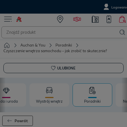
Logowani
Auchan & You
Poradniki
Czyszczenie wnętrza samochodu – jak zrobić to skutecznie?
ULUBIONE
da i uroda
Wystrój wnętrz
Poradniki
Ne
Powrót