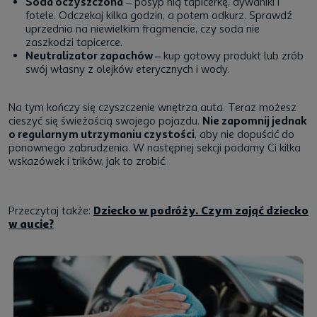
Soda oczyszczona
– posyp nią tapicerkę, dywaniki i
fotele. Odczekaj kilka godzin, a potem odkurz. Sprawdź
uprzednio na niewielkim fragmencie, czy soda nie
zaszkodzi tapicerce.
Neutralizator zapachów –
kup gotowy produkt lub zrób
swój własny z olejków eterycznych i wody.
Na tym kończy się
czyszczenie wnętrza auta
. Teraz możesz
cieszyć się świeżością swojego pojazdu.
Nie zapomnij jednak
o regularnym utrzymaniu czystości
, aby nie dopuścić do
ponownego zabrudzenia. W następnej sekcji podamy Ci kilka
wskazówek i trików, jak to zrobić.
Przeczytaj także:
Dziecko w podróży. Czym zająć dziecko
w aucie?