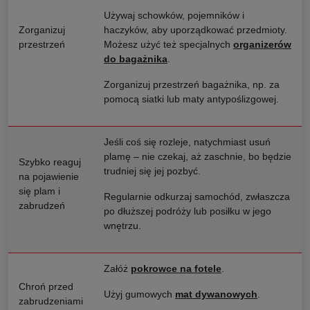
Używaj schowków, pojemników i
Zorganizuj
haczyków, aby uporządkować przedmioty.
przestrzeń
Możesz użyć też specjalnych
organizerów
do bagażnika
.
Zorganizuj przestrzeń bagażnika, np. za
pomocą siatki lub maty antypoślizgowej.
Jeśli coś się rozleje, natychmiast usuń
plamę – nie czekaj, aż zaschnie, bo będzie
Szybko reaguj
trudniej się jej pozbyć.
na pojawienie
się plam i
Regularnie odkurzaj samochód, zwłaszcza
zabrudzeń
po dłuższej podróży lub posiłku w jego
wnętrzu.
Załóż
pokrowce na fotele
.
Chroń przed
Użyj gumowych
mat dywanowych
.
zabrudzeniami