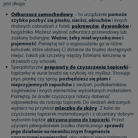
jest długa:
Odkurzacz samochodowy
– to urządzenie
pomoże
szybko pozbyć się piasku, sierści, okruchów
i innych
drobnych zabrudzeń z foteli,
pokrowców
,
dywaników
i
bagażnika. Możesz wybrać odkurzacz przewodowy lub
zasilany bateryjne.
Ważne, żeby miał wysoką moc i
pojemność
. Pamiętaj też o wyposażeniu go w różne
końcówki, które ułatwią Ci dotarcie do trudno dostępnych
miejsc, takich jak szczeliny między fotelami, kieszenie w
drzwiach czy schowki.
Specjalistyczne
preparaty do czyszczenia tapicerki
–
tapicerka w aucie brudzi się szybciej, niż myślisz. Stosując
płyn, piankę czy spray,
pozbędziesz się plam i
nieprzyjemnych zapachów
z siedzeń, podłokietników,
zagłówków i innych elementów wyściełanych materiałem.
Pamiętaj, że środki czyszczące należy dobierać
odpowiednio do rodzaju tapicerki. Do siedzeń skórzanych
wybierz na przykład
mleczko do skóry
. Z kolei do
czyszczenia tapicerek materiałowych i z alcantary dobrym
wyborem
będzie
aktywna piana do tapicerki
.
Przed
użyciem jakiegokolwiek środka chemicznego
sprawdź
jego działanie na niewidocznym fragmencie
czyszczonej powierzchni
, aby uniknąć niepożądanych