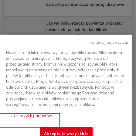
Zamontuj ochraniacze na progi drzwiowe.
Używaj odświeżaczy powietrza w postaci
zawieszek na lusterko lub filtrów
mocowanych do kratek wentylacyjnych.
Zadbaj o
Kontynuuj bez akceptacji
Dbaj o to, by wnętrz samochodu było
przyjemny
Nasza strona internetowa wykorzystuje pliki cookie. Pliki cookie są
suche – wysoka wilgotność sprawia, że
zapach
umieszczane na urządzeniu, którego używają Państwo do
może osadzać się w nim woda, a to łatwa
przeglądania strony. Domyślnie włączone są jedynie pliki, które
droga do powstania nieprzyjemnych
umożliwiają poprawne działanie strony. Włączenie pozostałych
zapachów i rozwoju bakterii.
plików (analitycznych, funkcjonalnych i marketingowych) zależy od
Państwa decyzji. Mogą Państwo zaakceptować wszystkie pliki lub
odmówić ich używania (z wyjątkiem niezbędnych). Ponadto w
zakładce „Ustawienia plików cookie” mogą Państwo dokonać
precyzyjnego ustawienia plików oraz zapoznać się z
szczegółowymi informacjami dotyczącymi plików.
Zaplanuj mycie auta w środku z
Auchan
Lista naszych partnerów
Wiesz już, czym czyścić samochód w środku i jak odnowić
plastiki w aucie. Choć cały proces może być czasochłonny, to
Akceptuję wszystkie