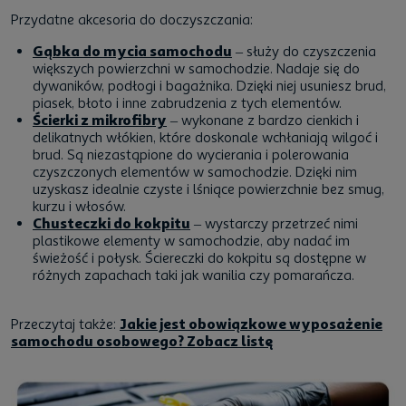
Przydatne akcesoria do doczyszczania:
Gąbka do mycia samochodu
– służy do czyszczenia
większych powierzchni w samochodzie. Nadaje się do
dywaników, podłogi i bagażnika. Dzięki niej usuniesz brud,
piasek, błoto i inne zabrudzenia z tych elementów.
Ścierki z mikrofibry
– wykonane z bardzo cienkich i
delikatnych włókien, które doskonale wchłaniają wilgoć i
brud. Są niezastąpione do wycierania i polerowania
czyszczonych elementów w samochodzie. Dzięki nim
uzyskasz idealnie czyste i lśniące powierzchnie bez smug,
kurzu i włosów.
Chusteczki do kokpitu
– wystarczy przetrzeć nimi
plastikowe elementy w samochodzie, aby nadać im
świeżość i połysk. Ściereczki do kokpitu są dostępne w
różnych zapachach taki jak wanilia czy pomarańcza.
Przeczytaj także:
Jakie jest obowiązkowe wyposażenie
samochodu osobowego? Zobacz listę