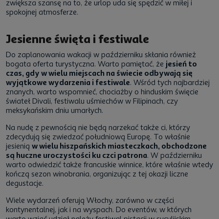
zwiększa szansę na to, że urlop uda się spędzić w miłej i
spokojnej atmosferze.
Jesienne święta i festiwale
Do zaplanowania wakacji w październiku skłania również
bogata oferta turystyczna. Warto pamiętać, że
jesień to
czas, gdy w wielu miejscach na świecie odbywają się
wyjątkowe wydarzenia i festiwale
. Wśród tych najbardziej
znanych, warto wspomnieć, chociażby o hinduskim święcie
świateł Divali, festiwalu uśmiechów w Filipinach, czy
meksykańskim dniu umarłych.
Na nudę z pewnością nie będą narzekać także ci, którzy
zdecydują się zwiedzać południową Europę. To właśnie
jesienią
w wielu hiszpańskich miasteczkach, obchodzone
są huczne uroczystości ku czci patrona
. W październiku
warto odwiedzić także francuskie winnice, które właśnie wtedy
kończą sezon winobrania, organizując z tej okazji liczne
degustacje.
Wiele wydarzeń oferują Włochy, zarówno w części
kontynentalnej, jak i na wyspach. Do eventów, w których
warto wziąć udział należy festiwal pistacji w sycylijskim