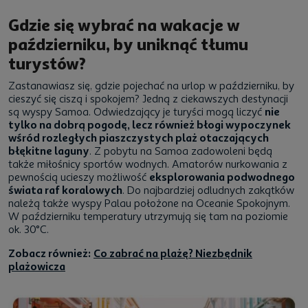
Gdzie się wybrać na wakacje w
październiku, by uniknąć tłumu
turystów?
Zastanawiasz się, gdzie pojechać na urlop w październiku, by
cieszyć się ciszą i spokojem? Jedną z ciekawszych destynacji
są wyspy Samoa. Odwiedzający je turyści mogą liczyć
nie
tylko na dobrą pogodę, lecz również błogi wypoczynek
wśród rozległych piaszczystych plaż otaczających
błękitne laguny
. Z pobytu na Samoa zadowoleni będą
także miłośnicy sportów wodnych. Amatorów nurkowania z
pewnością ucieszy możliwość
eksplorowania podwodnego
świata raf koralowych
. Do najbardziej odludnych zakątków
należą także wyspy Palau położone na Oceanie Spokojnym.
W październiku temperatury utrzymują się tam na poziomie
ok. 30°C.
Zobacz również:
Co zabrać na plażę? Niezbędnik
plażowicza