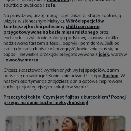
sałatką z awokado i
tofu
.
Na prawdziwą ucztę mogą liczyć także ci, którzy zaplanują
wizytę w słonecznym Meksyku.
Wśród specjałów
tamtejszej kuchni polecamy
chilli con carne
przygotowywane na bazie mięsa mielonego
oraz
enchiladas, czyli danie, którego podstawę stanowi tortilla
nadziewana farszem z fasoli, papryki i pomidorów. Jeśli od
czasu do czasu lubisz coś przegryźć, koniecznie skuś się na
tapas – niewielkie przekąski przygotowywane z
jajek
, warzyw
i
owoców morza
.
Chcesz skosztować wymienionych wyżej specjałów, zanim
udasz się na wakacje? Koniecznie odwiedź sklepy
Auchan
. W
naszym asortymencie znajdziesz dania gotowe inspirowane
kuchnią najodleglejszych zakątków świata!
Przeczytaj także:
Czym jest fajitas z kurczakiem? Poznaj
przepis na danie kuchni meksykańskiej!