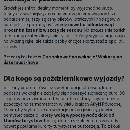
Środek jesieni to idealny moment, by wyjechać na urlop.
Jednym z ważniejszych argumentów przemawiających za
poparciem tej tezy są ceny biletów lotniczych i noclegów w
hotelach. Te potrafią być wtedy
nawet o kilkadziesiąt
procent niższe niż w szczycie sezonu
. Na znalezienie tanich
ofert mogą zatem liczyć nie tylko ci, którzy wyjazd organizują
na własną rękę, ale także osoby chcące skorzystać z opcji all
inclusive.
Przeczytaj także:
Co spakować na wakacje? Wakacyjna
lista must-have
Dla kogo są październikowe wyjazdy?
Jesienny urlop to również świetna opcja dla osób, które
podczas wakacji nie zdążyły się nacieszyć słoneczną aurą. 30
stopni w październiku to temperatura, którą często można
zobaczyć na termometrach w wielu krajach Afryki Północnej.
O tym, by wybrać się na wakacje późną jesienią, powinni
pomyśleć także ci, którzy
wolą wypoczywać z dala od
tłumów turystów
. Początek roku szkolnego to czas, gdy
nawet popularne kurorty turystyczne pustoszeją. To z kolei