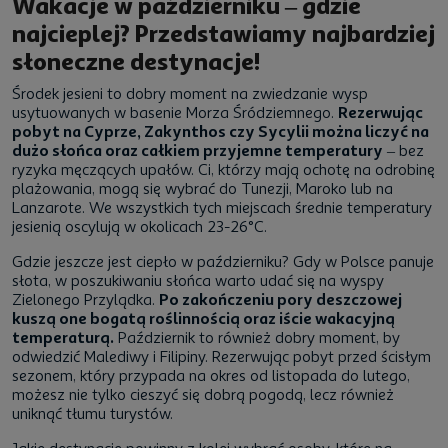
Wakacje w październiku – gdzie
najcieplej? Przedstawiamy najbardziej
słoneczne destynacje!
Środek jesieni to dobry moment na zwiedzanie wysp
usytuowanych w basenie Morza Śródziemnego.
Rezerwując
pobyt na Cyprze, Zakynthos czy Sycylii można liczyć na
dużo słońca oraz całkiem przyjemne temperatury
– bez
ryzyka męczących upałów. Ci, którzy mają ochotę na odrobinę
plażowania, mogą się wybrać do Tunezji, Maroko lub na
Lanzarote. We wszystkich tych miejscach średnie temperatury
jesienią oscylują w okolicach 23-26°C.
Gdzie jeszcze jest ciepło w październiku? Gdy w Polsce panuje
słota, w poszukiwaniu słońca warto udać się na wyspy
Zielonego Przylądka.
Po zakończeniu pory deszczowej
kuszą one bogatą roślinnością oraz iście wakacyjną
temperaturą.
Październik to również dobry moment, by
odwiedzić Malediwy i Filipiny. Rezerwując pobyt przed ścisłym
sezonem, który przypada na okres od listopada do lutego,
możesz nie tylko cieszyć się dobrą pogodą, lecz również
uniknąć tłumu turystów.