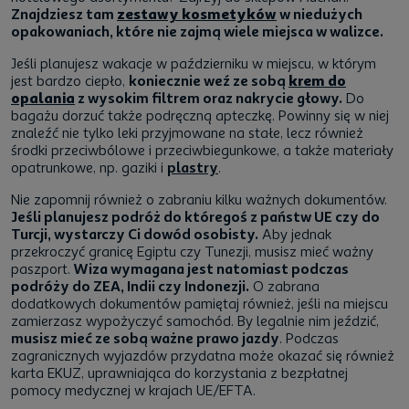
Znajdziesz tam
zestawy kosmetyków
w niedużych
opakowaniach, które nie zajmą wiele miejsca w walizce.
Jeśli planujesz wakacje w październiku w miejscu, w którym
jest bardzo ciepło,
koniecznie weź ze sobą
krem do
opalania
z wysokim filtrem oraz nakrycie głowy.
Do
bagażu dorzuć także podręczną apteczkę. Powinny się w niej
znaleźć nie tylko leki przyjmowane na stałe, lecz również
środki przeciwbólowe i przeciwbiegunkowe, a także materiały
opatrunkowe, np. gaziki i
plastry
.
Nie zapomnij również o zabraniu kilku ważnych dokumentów.
Jeśli planujesz podróż do któregoś z państw UE czy do
Turcji, wystarczy Ci dowód osobisty.
Aby jednak
przekroczyć granicę Egiptu czy Tunezji, musisz mieć ważny
paszport.
Wiza wymagana jest natomiast podczas
podróży do ZEA, Indii czy Indonezji.
O zabrana
dodatkowych dokumentów pamiętaj również, jeśli na miejscu
zamierzasz wypożyczyć samochód. By legalnie nim jeździć,
musisz mieć ze sobą ważne prawo jazdy
. Podczas
zagranicznych wyjazdów przydatna może okazać się również
karta EKUZ, uprawniająca do korzystania z bezpłatnej
pomocy medycznej w krajach UE/EFTA.