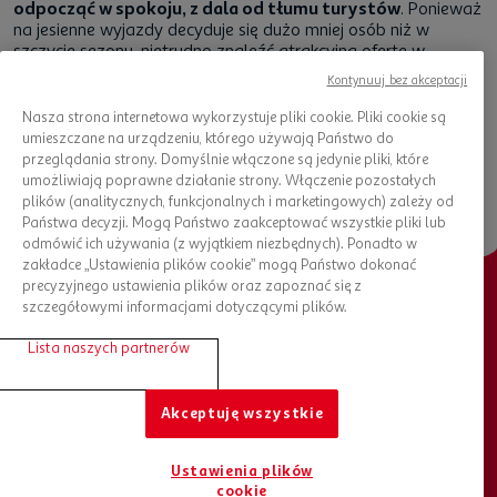
odpocząć w spokoju, z dala od tłumu turystów
. Ponieważ
na jesienne wyjazdy decyduje się dużo mniej osób niż w
szczycie sezonu, nietrudno znaleźć atrakcyjną ofertę w
korzystnej cenie. Mamy nadzieję, że wśród naszych propozycji,
Kontynuuj bez akceptacji
udało Ci się znaleźć coś dla siebie. Jeśli jednak nadal szukasz
inspiracji, zapoznaj się z innymi wpisami na naszym
blogu
.
Nasza strona internetowa wykorzystuje pliki cookie. Pliki cookie są
Znajdziesz tam wiele ciekawych pomysłów, jak aktywnie i
umieszczane na urządzeniu, którego używają Państwo do
ciekawie spędzić urlop jesienią!
przeglądania strony. Domyślnie włączone są jedynie pliki, które
umożliwiają poprawne działanie strony. Włączenie pozostałych
plików (analitycznych, funkcjonalnych i marketingowych) zależy od
Państwa decyzji. Mogą Państwo zaakceptować wszystkie pliki lub
odmówić ich używania (z wyjątkiem niezbędnych). Ponadto w
zakładce „Ustawienia plików cookie” mogą Państwo dokonać
precyzyjnego ustawienia plików oraz zapoznać się z
szczegółowymi informacjami dotyczącymi plików.
Chcesz otrzymywać nowości?
Lista naszych partnerów
Bądź na bieżąco, zapisz się do newslettera
Akceptuję wszystkie
ZAPISZ SIĘ DO NEWSLETTERA
Ustawienia plików
cookie