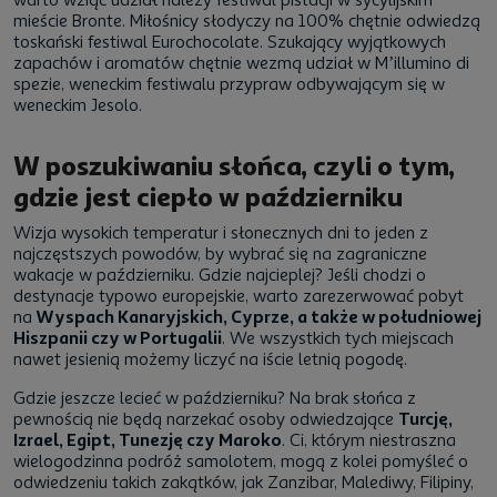
mieście Bronte. Miłośnicy słodyczy na 100% chętnie odwiedzą
toskański festiwal Eurochocolate. Szukający wyjątkowych
zapachów i aromatów chętnie wezmą udział w M’illumino di
spezie, weneckim festiwalu przypraw odbywającym się w
weneckim Jesolo.
W poszukiwaniu słońca, czyli o tym,
gdzie jest ciepło w październiku
Wizja wysokich temperatur i słonecznych dni to jeden z
najczęstszych powodów, by wybrać się na zagraniczne
wakacje w październiku. Gdzie najcieplej? Jeśli chodzi o
destynacje typowo europejskie, warto zarezerwować pobyt
na
Wyspach Kanaryjskich, Cyprze, a także w południowej
Hiszpanii czy w Portugalii
. We wszystkich tych miejscach
nawet jesienią możemy liczyć na iście letnią pogodę.
Gdzie jeszcze lecieć w październiku? Na brak słońca z
pewnością nie będą narzekać osoby odwiedzające
Turcję,
Izrael, Egipt, Tunezję czy Maroko
. Ci, którym niestraszna
wielogodzinna podróż samolotem, mogą z kolei pomyśleć o
odwiedzeniu takich zakątków, jak Zanzibar, Malediwy, Filipiny,