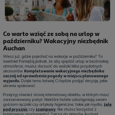
Co warto wziąć ze sobą na urlop w
październiku? Wakacyjny niezbędnik
Auchan
Wiesz już, gdzie pojechać na wakacje w październiku? To
świetnie! Pamiętaj jednak, że aby spędzić urlop w beztroskiej
atmosferze, musisz dorzucić do walizki kilka przydatnych
akcesoriów.
Kompletowanie wakacyjnego niezbędnika
zacznij od sprawdzenia pogody w miejscu planowanego
wyjazdu.
Dzięki temu łatwiej Ci będzie podjąć decyzję, jakie
ubrania spakować.
Przejrzyj również stronę internetową obiektu, w którym masz
zarezerwowany pobyt. Niektóre hotele udostępniają swoim
gościom ręczniki czy artykuły higieniczne, takie jak mydła,
żele
pod prysznic
czy
szampony
. Nie chcesz korzystać z
hotelowego asortymentu? Zajrzyj do sklepów Auchan!