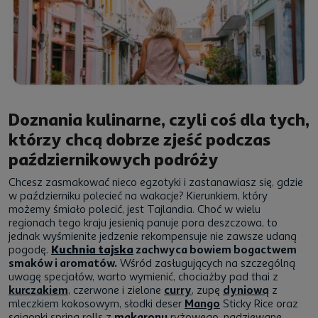
Doznania kulinarne, czyli coś dla tych,
którzy chcą dobrze zjeść podczas
październikowych podróży
Chcesz zasmakować nieco egzotyki i zastanawiasz się, gdzie
w październiku polecieć na wakacje? Kierunkiem, który
możemy śmiało polecić, jest Tajlandia. Choć w wielu
regionach tego kraju jesienią panuje pora deszczowa, to
jednak wyśmienite jedzenie rekompensuje nie zawsze udaną
pogodę.
Kuchnia tajska
zachwyca bowiem bogactwem
smaków i aromatów.
Wśród zasługujących na szczególną
uwagę specjałów, warto wymienić, chociażby pad thai z
kurczakiem
, czerwone i zielone
curry
, zupę
dyniową
z
mleczkiem kokosowym, słodki deser
Mango
Sticky Rice oraz
sajgonki spring rolls z
makaronu
ryżowego, nadziewane