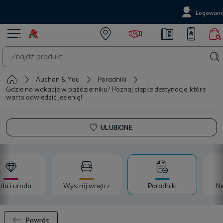
Logowani
Auchan & You
Poradniki
Gdzie na wakacje w październiku? Poznaj ciepłe destynacje, które
warto odwiedzić jesienią!
ULUBIONE
da i uroda
Wystrój wnętrz
Poradniki
Ne
Powrót