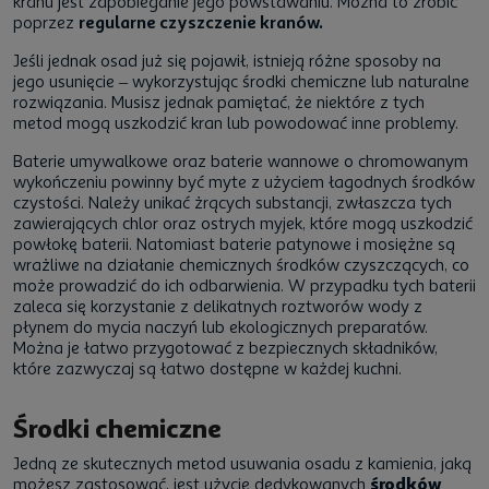
kranu jest zapobieganie jego powstawaniu. Można to zrobić
poprzez
regularne czyszczenie kranów.
Jeśli jednak osad już się pojawił, istnieją różne sposoby na
jego usunięcie – wykorzystując środki chemiczne lub naturalne
rozwiązania. Musisz jednak pamiętać, że niektóre z tych
metod mogą uszkodzić kran lub powodować inne problemy.
Baterie umywalkowe oraz baterie wannowe o chromowanym
wykończeniu powinny być myte z użyciem łagodnych środków
czystości. Należy unikać żrących substancji, zwłaszcza tych
zawierających chlor oraz ostrych myjek, które mogą uszkodzić
powłokę baterii. Natomiast baterie patynowe i mosiężne są
wrażliwe na działanie chemicznych środków czyszczących, co
może prowadzić do ich odbarwienia. W przypadku tych baterii
zaleca się korzystanie z delikatnych roztworów wody z
płynem do mycia naczyń lub ekologicznych preparatów.
Można je łatwo przygotować z bezpiecznych składników,
które zazwyczaj są łatwo dostępne w każdej kuchni.
Środki chemiczne
Jedną ze skutecznych metod usuwania osadu z kamienia, jaką
możesz zastosować, jest użycie dedykowanych
środków