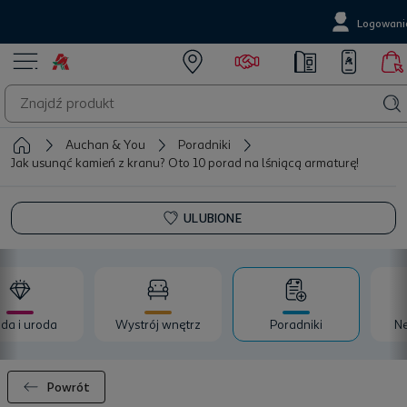
Logowani
Auchan & You
Poradniki
Jak usunąć kamień z kranu? Oto 10 porad na lśniącą armaturę!
ULUBIONE
da i uroda
Wystrój wnętrz
Poradniki
Ne
Powrót