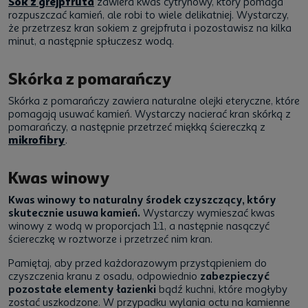
Sok z grejpfruta
zawiera kwas cytrynowy, który pomaga
rozpuszczać kamień, ale robi to wiele delikatniej. Wystarczy,
że przetrzesz kran sokiem z grejpfruta i pozostawisz na kilka
minut, a następnie spłuczesz wodą.
Skórka z pomarańczy
Skórka z pomarańczy zawiera naturalne olejki eteryczne, które
pomagają usuwać kamień. Wystarczy nacierać kran skórką z
pomarańczy, a następnie przetrzeć miękką ściereczką z
mikrofibry
.
Kwas winowy
Kwas winowy to naturalny środek czyszczący, który
skutecznie usuwa kamień.
Wystarczy wymieszać kwas
winowy z wodą w proporcjach 1:1, a następnie nasączyć
ściereczkę w roztworze i przetrzeć nim kran.
Pamiętaj, aby przed każdorazowym przystąpieniem do
czyszczenia kranu z osadu, odpowiednio
zabezpieczyć
pozostałe elementy łazienki
bądź kuchni, które mogłyby
zostać uszkodzone. W przypadku wylania octu na kamienne