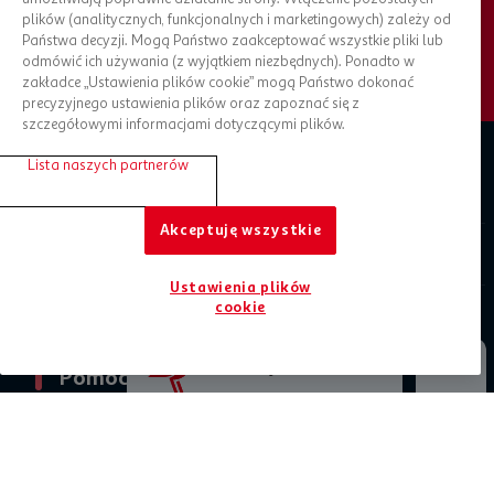
plików (analitycznych, funkcjonalnych i marketingowych) zależy od
ZAPISZ SIĘ DO NEWSLETTERA
Państwa decyzji. Mogą Państwo zaakceptować wszystkie pliki lub
odmówić ich używania (z wyjątkiem niezbędnych). Ponadto w
zakładce „Ustawienia plików cookie” mogą Państwo dokonać
precyzyjnego ustawienia plików oraz zapoznać się z
szczegółowymi informacjami dotyczącymi plików.
Lista naszych partnerów
Zaplanuj zakupy
Akceptuję wszystkie
O Auchan
Ustawienia plików
cookie
Informacje prawne
Jesteśmy tu dla Ciebie
Pomoc