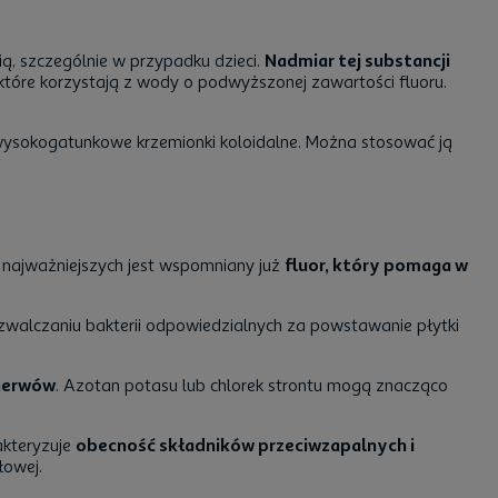
ą, szczególnie w przypadku dzieci.
Nadmiar tej substancji
tóre korzystają z wody o podwyższonej zawartości fluoru.
 wysokogatunkowe krzemionki koloidalne. Można stosować ją
z najważniejszych jest wspomniany już
fluor, który pomaga w
 w zwalczaniu bakterii odpowiedzialnych za powstawanie płytki
 nerwów
. Azotan potasu lub chlorek strontu mogą znacząco
akteryzuje
obecność składników przeciwzapalnych i
słowej.