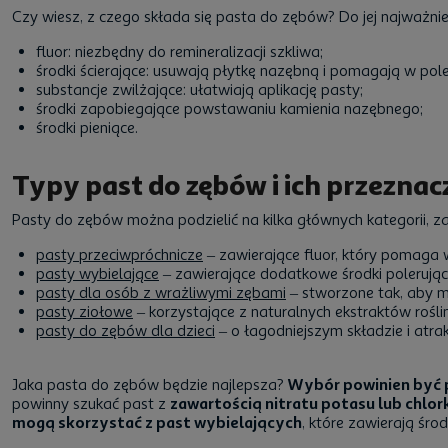
Czy wiesz, z czego składa się pasta do zębów? Do jej najważnie
fluor: niezbędny do remineralizacji szkliwa;
środki ścierające: usuwają płytkę nazębną i pomagają w po
substancje zwilżające: ułatwiają aplikację pasty;
środki zapobiegające powstawaniu kamienia nazębnego;
środki pieniące.
Typy past do zębów i ich przeznac
Pasty do zębów można podzielić na kilka głównych kategorii, zal
pasty przeciwpróchnicze
– zawierające fluor, który pomaga 
pasty wybielające
– zawierające dodatkowe środki polerują
pasty dla osób z wrażliwymi zębami
– stworzone tak, aby m
pasty ziołowe
– korzystające z naturalnych ekstraktów rośli
pasty do zębów dla dzieci
– o łagodniejszym składzie i atr
Jaka pasta do zębów
będzie najlepsza?
Wybór powinien być 
powinny szukać past z
zawartością nitratu potasu lub chlor
mogą skorzystać z past wybielających
, które zawierają śro