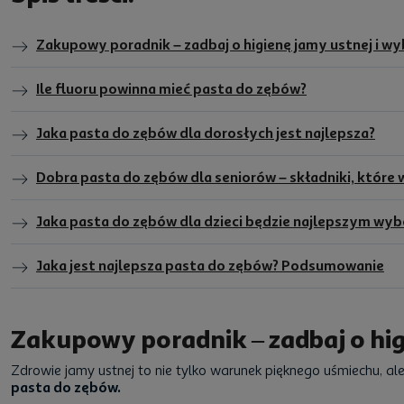
Zakupowy poradnik – zadbaj o higienę jamy ustnej i wyb
Ile fluoru powinna mieć pasta do zębów?
Jaka pasta do zębów dla dorosłych jest najlepsza?
Dobra pasta do zębów dla seniorów – składniki, które
Jaka pasta do zębów dla dzieci będzie najlepszym wy
Jaka jest najlepsza pasta do zębów? Podsumowanie
Zakupowy poradnik – zadbaj o higi
Zdrowie jamy ustnej to nie tylko warunek pięknego uśmiechu, al
pasta do zębów.