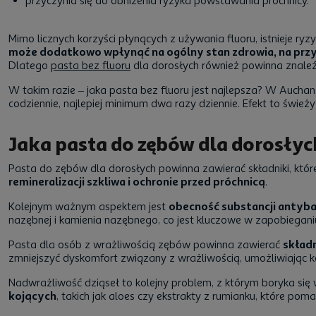
przyczynia się do obniżenia ryzyka powstawania próchnicy.
Mimo licznych korzyści płynących z używania fluoru, istnieje r
może dodatkowo wpłynąć na ogólny stan zdrowia, na przyk
Dlatego
pasta bez fluoru
dla dorosłych
również powinna znaleź
W takim razie –
jaka pasta bez fluoru jest najlepsza
? W Auchan 
codziennie, najlepiej minimum dwa razy dziennie. Efekt to śwież
Jaka pasta do zębów dla dorosłych
Pasta do zębów dla dorosłych
powinna zawierać składniki, któr
remineralizacji szkliwa i ochronie przed próchnicą
.
Kolejnym ważnym aspektem jest
obecność substancji antyb
nazębnej i kamienia nazębnego, co jest kluczowe w zapobiegan
Pasta dla osób z wrażliwością zębów powinna zawierać
składn
zmniejszyć dyskomfort związany z wrażliwością, umożliwiając ko
Nadwrażliwość dziąseł to kolejny problem, z którym boryka się 
kojących
, takich jak aloes czy ekstrakty z rumianku, które po