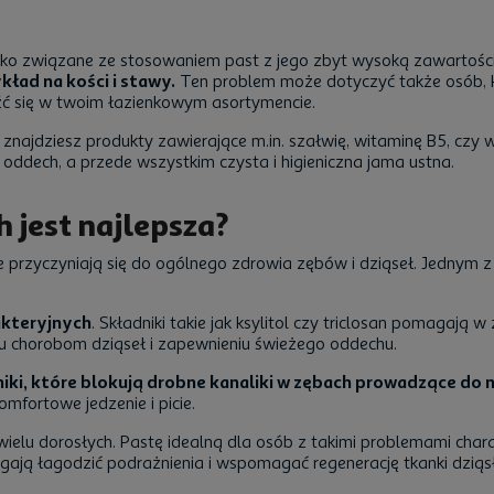
yzyko związane ze stosowaniem past z jego zbyt wysoką zawartości
ład na kości i stawy.
Ten problem może dotyczyć także osób, k
ć się w twoim łazienkowym asortymencie.
znajdziesz produkty zawierające m.in. szałwię, witaminę B5, czy
y oddech, a przede wszystkim czysta i higieniczna jama ustna.
 jest najlepsza?
e przyczyniają się do ogólnego zdrowia zębów i dziąseł. Jednym 
akteryjnych
. Składniki takie jak ksylitol czy triclosan pomagają
iu chorobom dziąseł i zapewnieniu świeżego oddechu.
iki, które blokują drobne kanaliki w zębach prowadzące do
mfortowe jedzenie i picie.
wielu dorosłych. Pastę idealną dla osób z takimi problemami char
magają łagodzić podrażnienia i wspomagać regenerację tkanki dzią