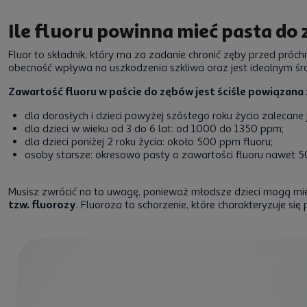
Ile fluoru powinna mieć pasta do
Fluor to składnik, który ma za zadanie chronić zęby przed próch
obecność wpływa na uszkodzenia szkliwa oraz jest idealnym śro
Zawartość fluoru w paście do zębów jest ściśle powiązana 
dla dorosłych i dzieci powyżej szóstego roku życia zalecane
dla dzieci w wieku od 3 do 6 lat: od 1000 do 1350 ppm;
dla dzieci poniżej 2 roku życia: około 500 ppm fluoru;
osoby starsze: okresowo pasty o zawartości fluoru nawet 
Musisz zwrócić na to uwagę, ponieważ młodsze dzieci mogą mi
tzw. fluorozy
. Fluoroza to schorzenie, które charakteryzuje s