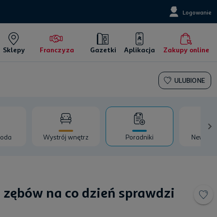
Logowanie
Sklepy
Franczyza
Gazetki
Aplikacja
Zakupy online
ULUBIONE
roda
Wystrój wnętrz
Poradniki
Newsy i 
 zębów na co dzień sprawdzi