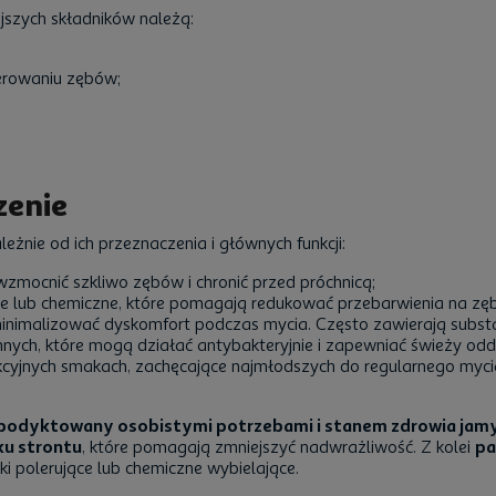
jszych składników należą:
lerowaniu zębów;
zenie
eżnie od ich przeznaczenia i głównych funkcji:
wzmocnić szkliwo zębów i chronić przed próchnicą;
ce lub chemiczne, które pomagają redukować przebarwienia na zę
inimalizować dyskomfort podczas mycia. Często zawierają substa
nnych, które mogą działać antybakteryjnie i zapewniać świeży odd
akcyjnych smakach, zachęcające najmłodszych do regularnego myc
podyktowany osobistymi potrzebami i stanem zdrowia jamy
ku strontu
, które pomagają zmniejszyć nadwrażliwość. Z kolei
pa
dki polerujące lub chemiczne wybielające.