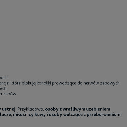
bach;
ncje, które blokują kanaliki prowadzące do nerwów zębowych;
ech;
ia zębów.
 ustnej.
Przykładowo,
osoby z wrażliwym uzębieniem
lacze, miłośnicy kawy i osoby walczące z przebarwieniami