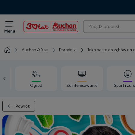
Menu
Auchan & You
Poradniki
Jaka pasta do zębów na co
a
Ogród
Zainteresowania
Sport i zdr
Powrót