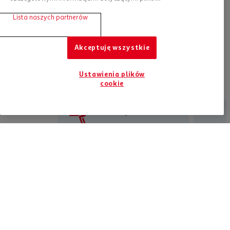
Znakomita trwałość i żywotność.
Model pozwala na rozgrzanie powierzchni do bardzo
Lista naszych partnerów
wysokiej temperatury.
Ma minimalistyczny wyglądy.
Można ją stosować na kuchenkach elektrycznych i
Akceptuję wszystkie
gazowych
Można bez obaw myć w zmywarce.
Ustawienia plików
cookie
Jesteśmy tu dla Ciebie