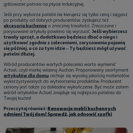
grillowanie potraw na płycie indukcyjnej.
Jeśli przy wyborze patelni nie kierujesz się tylko ceną i sięgasz
po produkty od dobrych producentów, zyskujesz też
akcesoria kuchenne
o znacznej trwałości. Zniszczone i
porysowane artykuły powinno się wyrzucić.
Jeśli wybierzesz
trwały sprzęt, a dodatkowo będziesz dbać o niego i
użytkować zgodnie z zaleceniami, zarysowania pojawią
się później, a co za tym idzie – Ty będziesz mógł używać
patelni dłużej.
Wśród producentów wartych polecenia warto wymienić
Actuel, czyli markę własną Auchan. Proponowany asortyment
artykułów dla domu
cechuje się wysoką jakością materiałów
wykorzystywanych do wytworzenia produktów. Producent
ceniony jest także za dokładne wykończenie. Być może zatem
wśród artykułów Actuel znajduje się najlepsza patelnia do
Twojej kuchni!
Przeczytaj również:
Renowacja mebli kuchennych
odmieni Twój dom! Sprawdź, jak odnowić szafki