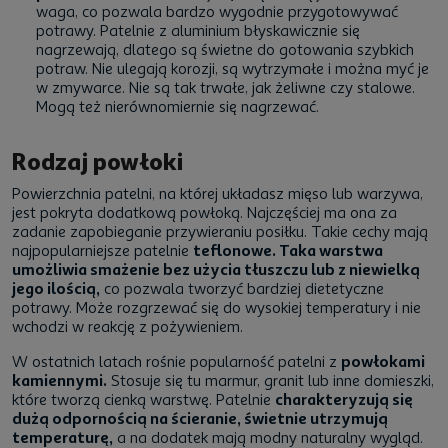
waga, co pozwala bardzo wygodnie przygotowywać
potrawy. Patelnie z aluminium błyskawicznie się
nagrzewają, dlatego są świetne do gotowania szybkich
potraw. Nie ulegają korozji, są wytrzymałe i można myć je
w zmywarce. Nie są tak trwałe, jak żeliwne czy stalowe.
Mogą też nierównomiernie się nagrzewać.
Rodzaj powłoki
Powierzchnia patelni, na której układasz mięso lub warzywa,
jest pokryta dodatkową powłoką. Najczęściej ma ona za
zadanie zapobieganie przywieraniu posiłku. Takie cechy mają
najpopularniejsze patelnie
teflonowe. Taka warstwa
umożliwia smażenie bez użycia tłuszczu lub z niewielką
jego ilością,
co pozwala tworzyć bardziej dietetyczne
potrawy. Może rozgrzewać się do wysokiej temperatury i nie
wchodzi w reakcję z pożywieniem.
W ostatnich latach rośnie popularność patelni z
powłokami
kamiennymi.
Stosuje się tu marmur, granit lub inne domieszki,
które tworzą cienką warstwę. Patelnie
charakteryzują się
dużą odpornością na ścieranie, świetnie utrzymują
temperaturę,
a na dodatek mają modny naturalny wygląd.