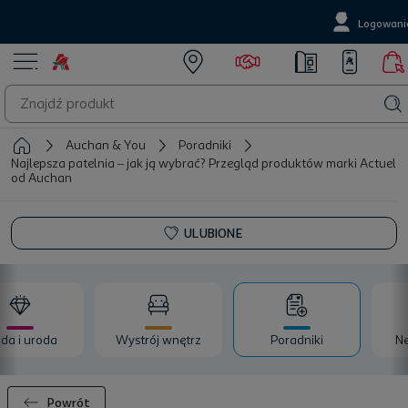
Logowani
Auchan & You
Poradniki
Najlepsza patelnia – jak ją wybrać? Przegląd produktów marki Actuel
od Auchan
ULUBIONE
da i uroda
Wystrój wnętrz
Poradniki
Ne
Powrót