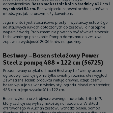
odpowiedników.
Basen ma kształt koła o średnicy 427 cm i
wysokości 84 cm.
Bez wątpienia zapewni ochłodę zarówno
młodszym, jak i starszym użytkownikom.
Jego montaż jest stosunkowo prosty – wystarczy ustawić go
na stalowych rurkach dołączonych do zestawu, a następnie
wypełnić wodą. Problemem nie powinno być również złożenie
i schowanie go po sezonie. Pompa dołączana do zestawu
zapewnia wydajność 2006 litrów na godzinę.
Bestway – Basen stelażowy Power
Steel z pompą 488 × 122 cm (56725)
Proponowany artykuł od marki Bestway to świetny basen
ogrodowy! Cechuje go nie tylko świetny rozmiar, ale i wygląd.
Zewnętrzne ścianki produktu imitują drewno, dzięki czemu
basen wpisuje się w rustykalny styl ogrodu. Model ma średnicę
488 cm, a jego wysokość to 122 cm.
Basen wykonano z trójwarstwowego materiału Tritech™,
który cechuje się wytrzymałością na rozdarcia. W skład
oferowanego w Auchan zestawu wchodzi basen, pompa
filtrująca, filtr typu III, akcesoria niezbędne do prawidłowego