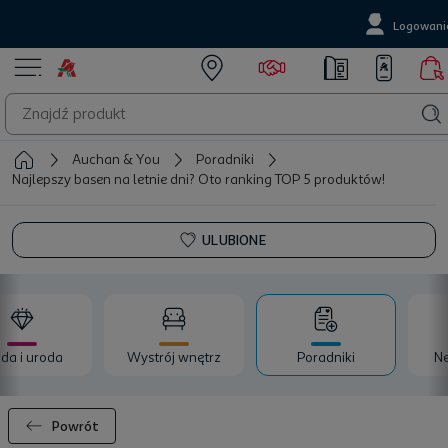
Logowani
Auchan & You
Poradniki
Najlepszy basen na letnie dni? Oto ranking TOP 5 produktów!
ULUBIONE
da i uroda
Wystrój wnętrz
Poradniki
Ne
Powrót