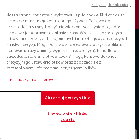
ZAPISZ SIĘ DO NEWSLETTERA
Kontynuuj bez akceptacji
Nasza strona internetowa wykorzystuje pliki cookie. Pliki cookie są
umieszczane na urządzeniu, którego używają Państwo do
przeglądania strony. Domyślnie włączone są jedynie pliki, które
umożliwiają poprawne działanie strony. Włączenie pozostałych
plików (analitycznych, funkcjonalnych i marketingowych) zależy od
Państwa decyzji. Mogą Państwo zaakceptować wszystkie pliki lub
Zaplanuj zakupy
odmówić ich używania (z wyjątkiem niezbędnych). Ponadto w
zakładce „Ustawienia plików cookie” mogą Państwo dokonać
precyzyjnego ustawienia plików oraz zapoznać się z
O Auchan
szczegółowymi informacjami dotyczącymi plików.
Lista naszych partnerów
Informacje prawne
Akceptuję wszystkie
Pomoc
Ustawienia plików
cookie
Jesteśmy tu dla Ciebie