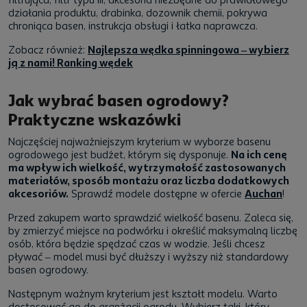
działania produktu, drabinka, dozownik chemii, pokrywa
chroniąca basen, instrukcja obsługi i łatka naprawcza.
Zobacz również:
Najlepsza wędka spinningowa – wybierz
ją z nami! Ranking wędek
Jak wybrać basen ogrodowy?
Praktyczne wskazówki
Najczęściej najważniejszym kryterium w wyborze basenu
ogrodowego jest budżet, którym się dysponuje.
Na ich cenę
ma wpływ ich wielkość, wytrzymałość zastosowanych
materiałów, sposób montażu oraz liczba dodatkowych
akcesoriów.
Sprawdź modele dostępne w ofercie
Auchan
!
Przed zakupem warto sprawdzić wielkość basenu. Zaleca się,
by zmierzyć miejsce na podwórku i określić maksymalną liczbę
osób, która będzie spędzać czas w wodzie. Jeśli chcesz
pływać – model musi być dłuższy i wyższy niż standardowy
basen ogrodowy.
Następnym ważnym kryterium jest kształt modelu. Warto
dostosować go do aranżacji ogrodu. Wybierz taki, który