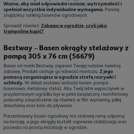
Ważne, aby miał odpowiedni rozmiar, wytrzymałość i
spełniał wszystkie indywidualne wymagania.
Poniżej
znajdziesz ranking basenów ogrodowych.
Sprawdź również:
Zabawa w ogrodzie, czyli jaką
trampolinę kupić?
Bestway – Basen okrągły stelażowy z
pompą 305 x 76 cm (56679)
Basen od marki Bestway zapewni Twojej rodzinie świetną
zabawę. Produkt cechuje go łatwość montażu.
Z jego
pomocą zorganizujesz w ogrodzie strefę rozrywki i
ochłody.
W skład zestawu wchodzi basen, pompa
basenowa, metalowy stelaż. Aby Twój letni wypoczynek w
przydomowym ogródku był w pełni bezpieczny i komfortowy,
polecamy zaopatrzenie się również w filtr wymienny, piłkę
dmuchaną oraz koło do pływania.
Prezentowany basen ogrodowy ma stalową ramę odporną
na korozję, a jego okrągły kształt zapewnia stabilizację oraz
pozwala na prostą instalację w ogrodzie.