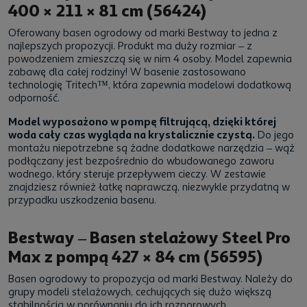
400 × 211 × 81 cm (56424)
Oferowany basen ogrodowy od marki Bestway to jedna z
najlepszych propozycji. Produkt ma duży rozmiar – z
powodzeniem zmieszczą się w nim 4 osoby. Model zapewnia
zabawę dla całej rodziny! W basenie zastosowano
technologię Tritech™, która zapewnia modelowi dodatkową
odporność.
Model wyposażono w pompę filtrującą, dzięki której
woda cały czas wygląda na krystalicznie czystą.
Do jego
montażu niepotrzebne są żadne dodatkowe narzędzia – wąż
podłączany jest bezpośrednio do wbudowanego zaworu
wodnego, który steruje przepływem cieczy. W zestawie
znajdziesz również łatkę naprawczą, niezwykle przydatną w
przypadku uszkodzenia basenu.
Bestway – Basen stelażowy Steel Pro
Max z pompą 427 × 84 cm (56595)
Basen ogrodowy to propozycja od marki Bestway. Należy do
grupy modeli stelażowych, cechujących się dużo większą
stabilnością w porównaniu do ich rozporowych