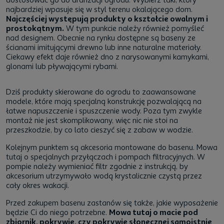
najbardziej wpasuje się w styl terenu okalającego dom.
Najczęściej występują produkty o kształcie owalnym i
prostokątnym.
W tym punkcie należy również pomyśleć
nad designem. Obecnie na rynku dostępne są baseny ze
ścianami imitującymi drewno lub inne naturalne materiały.
Ciekawy efekt daje również dno z narysowanymi kamykami,
glonami lub pływającymi rybami.
Dziś produkty skierowane do ogrodu to zaawansowane
modele, które mają specjalną konstrukcję pozwalającą na
łatwe napuszczenie i spuszczenie wody. Poza tym zwykle
montaż nie jest skomplikowany, więc nic nie stoi na
przeszkodzie, by co lato cieszyć się z zabaw w wodzie.
Kolejnym punktem są akcesoria montowane do basenu. Mowa
tutaj o specjalnych przyłączach i pompach filtracyjnych. W
pompie należy wymieniać filtr zgodnie z instrukcją, by
akcesorium utrzymywało wodą krystalicznie czystą przez
cały okres wakacji.
Przed zakupem basenu zastanów się także, jakie wyposażenie
będzie Ci do niego potrzebne.
Mowa tutaj o macie pod
zbiornik, pokrywie, czy pokrywie słonecznej samoistnie