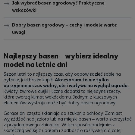
Jak wybrać basen ogrodowy? Praktyczne
wskazówki
Dobry basen ogrodowy – cechy i modele warte
uwagi
Najlepszy basen – wybierz idealny
model na letnie dni
Sezon letni to najlepszy czas, aby odpowiedzieć sobie na
pytanie, jaki basen kupić.
Akcesorium to nie tylko
uprzyjemnia czas wolny, ale i wpływa na wygląd ogrodu.
Kwiaty, żwirowe alejki i liczne dodatki to niejedyne rzeczy,
które tworzą klimat wokół domu. Jednym z kluczowych
elementów wystroju może być dobry basen ogrodowy.
Gorące dni często skłaniają do szukania ochłody. Zamiast
wyjeżdżać nad jezioro lub na miejski basen – warto skorzystać
z przydomowego zbiornika. W ten sposób podejmiesz
skuteczną walkę z upałem i zadbasz o rozrywkę dla całej