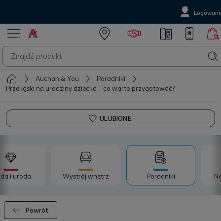
Logowani
Auchan & You
Poradniki
Przekąski na urodziny dziecka – co warto przygotować?
ULUBIONE
da i uroda
Wystrój wnętrz
Poradniki
Ne
Powrót