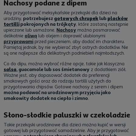
Nachosy podane z dipem
Aby przygotować meksykańskie przekąski dla dzieci na
urodziny,
potrzebujesz
gotowych chrupek
lub
placków
tortilli
pokrojonych na trójkąty
, które zostaną następnie
upieczone lub usmażone.
Nachosy
można posmarować
delikatnie
oliwą
lub olejem i doprawić ulubionymi
przyprawami
przed pieczeniem, aby dodać im charakteru.
Pamiętaj jednak, by nie wybierać zbyt ostrych dodatków. Nie
są one najlepsze dla delikatnych podniebień najmłodszych.
Co do dipu, można wybrać różne opcje, takie jak klasyczna
salsa
, guacamole lub sos śmietanowy
z dodatkiem ziół.
Ważne jest, aby dopasować dodatek do preferencji
smakowych gości oraz do rodzaju tortilli użytych do
przygotowania chipsów. Gotowe nachosy z serem i dipem
można podawać na urodzinowym przyjęciu jako
smakowity dodatek na ciepło i zimno
.
Słono-słodkie paluszki w czekoladzie
Takie przekąski urodzinowe dla dzieci można kupić w wersji
gotowej lub przygotować samodzielnie. Aby je przygotować