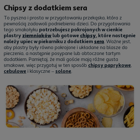
Chipsy z dodatkiem sera
To pyszna i prosta w przygotowaniu przekąska, która z
pewnością zadowoli podniebienia dzieci. Do przygotowania
tego smakołyku
potrzebujesz pokrojonych w cienkie
plastry
ziemniaków
lub gotowe
chipsy
, które następnie
należy upiec w piekarniku z dodatkiem
sera
. Ważne jest,
aby plastry były równo pokrojone i układane na blasze do
pieczenia, a następnie posypane lub obtoczone tartym
dodatkiem. Pamiętaj, że mali goście mają różne gusta
smakowe, więc przygotuj w ten sposób
chipsy paprykowe
,
cebulowe
i klasyczne –
solone
.