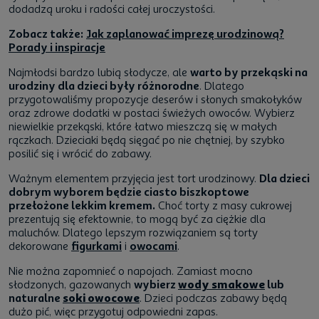
dodadzą uroku i radości całej uroczystości.
Zobacz także:
Jak zaplanować imprezę urodzinową?
Porady i inspiracje
Najmłodsi bardzo lubią słodycze, ale
warto by przekąski na
urodziny dla dzieci były różnorodne
. Dlatego
przygotowaliśmy propozycje deserów i słonych smakołyków
oraz zdrowe dodatki w postaci świeżych owoców. Wybierz
niewielkie przekąski, które łatwo mieszczą się w małych
rączkach. Dzieciaki będą sięgać po nie chętniej, by szybko
posilić się i wrócić do zabawy.
Ważnym elementem przyjęcia jest tort urodzinowy.
Dla dzieci
dobrym wyborem będzie ciasto biszkoptowe
przełożone lekkim kremem.
Choć torty z masy cukrowej
prezentują się efektownie, to mogą być za ciężkie dla
maluchów. Dlatego lepszym rozwiązaniem są torty
dekorowane
figurkami
i
owocami
.
Nie można zapomnieć o napojach. Zamiast mocno
słodzonych, gazowanych
wybierz
wody smakowe
lub
naturalne
soki owocowe
. Dzieci podczas zabawy będą
dużo pić, więc przygotuj odpowiedni zapas.