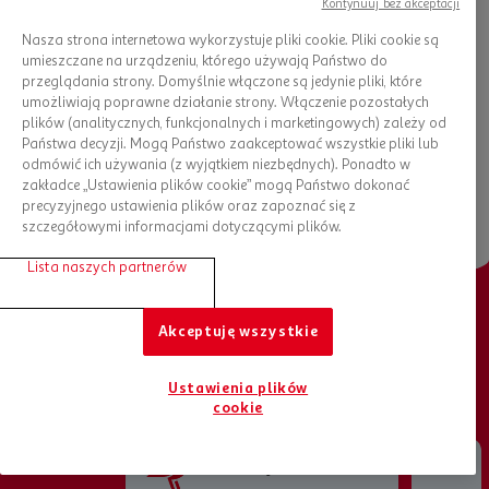
Kontynuuj bez akceptacji
Nie zapomnij o
serwetkach
, które przydadzą się do wytarcia
rączek.
Nasza strona internetowa wykorzystuje pliki cookie. Pliki cookie są
umieszczane na urządzeniu, którego używają Państwo do
Przygotowanie przyjęcia urodzinowego dla dziecka wymaga
przeglądania strony. Domyślnie włączone są jedynie pliki, które
sporo pracy i odpowiedniego planowania. Chętnie Ci w tym
umożliwiają poprawne działanie strony. Włączenie pozostałych
pomożemy. W
sklepie internetowym Auchan
zamówisz z
plików (analitycznych, funkcjonalnych i marketingowych) zależy od
dostawą do domu wszystko, czego potrzebujesz, aby
Państwa decyzji. Mogą Państwo zaakceptować wszystkie pliki lub
przygotować przekąski i zadbać o estetykę stołu oraz
odmówić ich używania (z wyjątkiem niezbędnych). Ponadto w
pomieszczenia!
zakładce „Ustawienia plików cookie” mogą Państwo dokonać
precyzyjnego ustawienia plików oraz zapoznać się z
szczegółowymi informacjami dotyczącymi plików.
Lista naszych partnerów
Akceptuję wszystkie
Chcesz otrzymywać nowości?
Bądź na bieżąco, zapisz się do newslettera
Ustawienia plików
cookie
ZAPISZ SIĘ DO NEWSLETTERA
Jesteśmy tu dla Ciebie