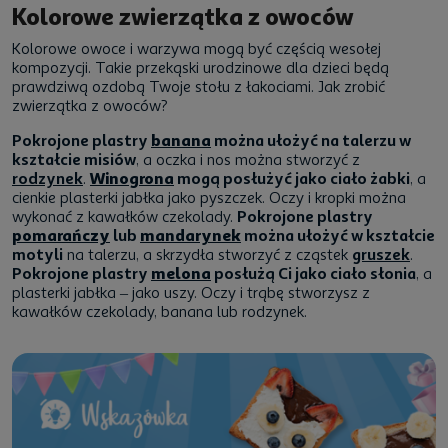
Kolorowe zwierzątka z owoców
Kolorowe owoce i warzywa mogą być częścią wesołej
kompozycji. Takie przekąski urodzinowe dla dzieci będą
prawdziwą ozdobą Twoje stołu z łakociami. Jak zrobić
zwierzątka z owoców?
Pokrojone plastry
banana
można ułożyć na talerzu w
kształcie misiów
, a oczka i nos można stworzyć z
rodzynek
.
Winogrona
mogą posłużyć jako ciało żabki
, a
cienkie plasterki jabłka jako pyszczek. Oczy i kropki można
wykonać z kawałków czekolady.
Pokrojone plastry
pomarańczy
lub
mandarynek
można ułożyć w kształcie
motyli
na talerzu, a skrzydła stworzyć z cząstek
gruszek
.
Pokrojone plastry
melona
posłużą Ci jako ciało słonia
, a
plasterki jabłka – jako uszy. Oczy i trąbę stworzysz z
kawałków czekolady, banana lub rodzynek.