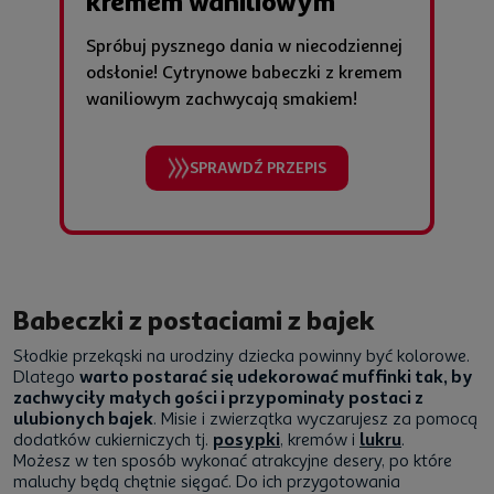
kremem waniliowym
Spróbuj pysznego dania w niecodziennej
odsłonie! Cytrynowe babeczki z kremem
waniliowym zachwycają smakiem!
SPRAWDŹ PRZEPIS
Babeczki z postaciami z bajek
Słodkie przekąski na urodziny dziecka powinny być kolorowe.
Dlatego
warto postarać się udekorować muffinki tak, by
zachwyciły małych gości i przypominały postaci z
ulubionych bajek
. Misie i zwierzątka wyczarujesz za pomocą
dodatków cukierniczych tj.
posypki
, kremów i
lukru
.
Możesz w ten sposób wykonać atrakcyjne desery, po które
maluchy będą chętnie sięgać. Do ich przygotowania