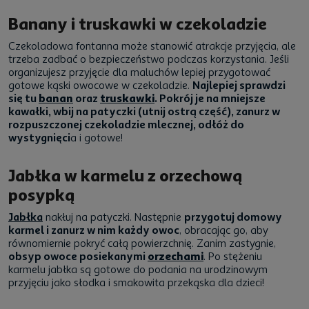
Banany i truskawki w czekoladzie
Czekoladowa fontanna może stanowić atrakcje przyjęcia, ale
trzeba zadbać o bezpieczeństwo podczas korzystania. Jeśli
organizujesz przyjęcie dla maluchów lepiej przygotować
gotowe kąski owocowe w czekoladzie.
Najlepiej sprawdzi
się tu
banan
oraz
truskawki
. Pokrój je na mniejsze
kawałki, wbij na patyczki (utnij ostrą część), zanurz w
rozpuszczonej czekoladzie mlecznej, odłóż do
wystygnięci
a i gotowe!
Jabłka w karmelu z orzechową
posypką
Jabłka
nakłuj na patyczki. Następnie
przygotuj domowy
karmel i zanurz w nim każdy owoc
, obracając go, aby
równomiernie pokryć całą powierzchnię. Zanim zastygnie,
obsyp owoce posiekanymi
orzechami
. Po stężeniu
karmelu jabłka są gotowe do podania na urodzinowym
przyjęciu jako słodka i smakowita przekąska dla dzieci!