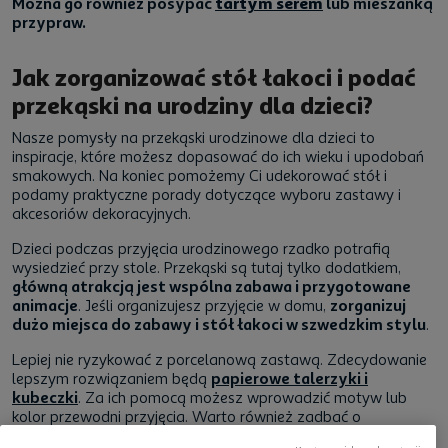
Można go również posypać
tartym serem
lub mieszanką
przypraw.
Jak zorganizować stół łakoci i podać
przekąski na urodziny dla dzieci?
Nasze pomysły na przekąski urodzinowe dla dzieci to
inspiracje, które możesz dopasować do ich wieku i upodobań
smakowych. Na koniec pomożemy Ci udekorować stół i
podamy praktyczne porady dotyczące wyboru zastawy i
akcesoriów dekoracyjnych.
Dzieci podczas przyjęcia urodzinowego rzadko potrafią
wysiedzieć przy stole. Przekąski są tutaj tylko dodatkiem,
główną atrakcją jest wspólna zabawa i przygotowane
animacje
. Jeśli organizujesz przyjęcie w domu,
zorganizuj
dużo miejsca do zabawy i stół łakoci w szwedzkim stylu
.
Lepiej nie ryzykować z porcelanową zastawą. Zdecydowanie
lepszym rozwiązaniem będą
papierowe talerzyki i
kubeczki
. Za ich pomocą możesz wprowadzić motyw lub
kolor przewodni przyjęcia. Warto również zadbać o
papierowy obrus na stole, na wypadek, gdyby coś się wylało.