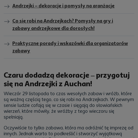
Andrzejki – dekoracje i pomysły na aranżacje
Co się robi na Andrzejkach? Pomysły na gry i
zabawy andrzejkowe dla dorosłych!
Praktyczne porady i wskazówki dla organizatorów
zabawy
Czaru dodadzą dekoracje – przygotuj
się na Andrzejki z Auchan!
Wieczór 29 listopada to czas wesołych zabaw i wróżb, które
są ważną częścią tego, co się robi na Andrzejkach. W pewnym
sensie ludzie cofają się w czasie i sięgają do słowiańskich
wierzeń, które mówiły, że wróżby z tego wieczoru się
spełniają.
Oczywiście to tylko zabawa, która ma odróżnić tę imprezę od
innych. Jednak warto to podkreślić i stworzyć wyjątkową