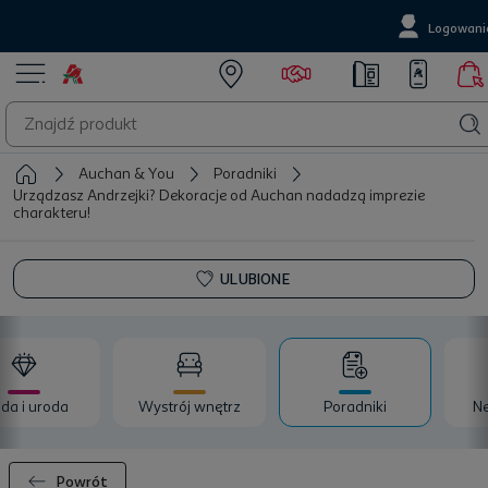
Logowani
Auchan & You
Poradniki
Urządzasz Andrzejki? Dekoracje od Auchan nadadzą imprezie
charakteru!
ULUBIONE
da i uroda
Wystrój wnętrz
Poradniki
Ne
Powrót