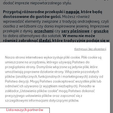
dodać imprezie niepowtarzalnego stylu.
Przygotuj różnorodne przekąski i
napoje
, które będą
dostosowane do gustów gości.
Możesz również
wprowadzić elementy związane z tradycją andrzejkową, czyli
ciastka z wróżbami czy dania inspirowane jesienią. Imprezowe
przekąski z dynią,
orzechami
czy
sery pleśniowe
z
gruszką
to dobra alternatywa dla sałatek.
W menu nie może
również zabraknąć
śledzi
, które tradycyjnie podaje się w
imieniny Andrzeja.
Kontynuuj bez akceptacji
Zorganizuj kilka gier i zabaw andrzejkowych dla
Nasza strona internetowa wykorzystuje pliki cookie. Pliki cookie są
dorosłych
, aby goście się dobrze bawili. Upewnij się, że są
umieszczane na urządzeniu, którego używają Państwo do
one dostosowane do grupy wiekowej i zainteresowań
przeglądania strony. Domyślnie włączone są jedynie pliki, które
uczestników.
Przygotuj playlistę muzyczną
, która zachęci
umożliwiają poprawne działanie strony. Włączenie pozostałych
do tańczenia. Możesz wcześniej zapytać gości, czy mają
plików (analitycznych, funkcjonalnych i marketingowych) zależy od
swoje ulubione utwory.
Państwa decyzji. Mogą Państwo zaakceptować wszystkie pliki lub
odmówić ich używania (z wyjątkiem niezbędnych). Ponadto w
Jeśli to możliwe, możesz poprosić kogoś o pomoc w
zakładce „Ustawienia plików cookie” mogą Państwo dokonać
koordynowaniu imprezy w trakcie samego wydarzenia. Taka
precyzyjnego ustawienia plików oraz zapoznać się z
osoba pomoże w zarządzaniu różnymi aspektami imprezy, a
szczegółowymi informacjami dotyczącymi plików.
Tobie pozwoli bardziej skoncentrować się na zabawie.
Pamiętaj, że kluczem do udanej imprezy jest elastyczność.
Lista naszych partnerów