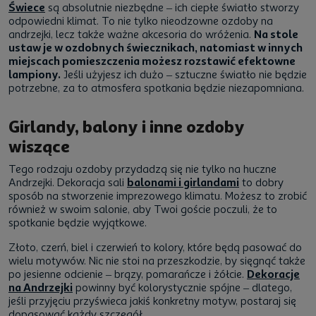
Świece
są absolutnie niezbędne – ich ciepłe światło stworzy
odpowiedni klimat. To nie tylko nieodzowne ozdoby na
andrzejki, lecz także ważne akcesoria do wróżenia.
Na stole
ustaw je w ozdobnych świecznikach, natomiast w innych
miejscach pomieszczenia możesz rozstawić efektowne
lampiony.
Jeśli użyjesz ich dużo – sztuczne światło nie będzie
potrzebne, za to atmosfera spotkania będzie niezapomniana.
Girlandy, balony i inne ozdoby
wiszące
Tego rodzaju ozdoby przydadzą się nie tylko na huczne
Andrzejki. Dekoracja sali
balonami i girlandami
to dobry
sposób na stworzenie imprezowego klimatu. Możesz to zrobić
również w swoim salonie, aby Twoi goście poczuli, że to
spotkanie będzie wyjątkowe.
Złoto, czerń, biel i czerwień to kolory, które będą pasować do
wielu motywów. Nic nie stoi na przeszkodzie, by sięgnąć także
po jesienne odcienie – brązy, pomarańcze i żółcie.
Dekoracje
na Andrzejki
powinny być kolorystycznie spójne – dlatego,
jeśli przyjęciu przyświeca jakiś konkretny motyw, postaraj się
dopasować każdy szczegół.