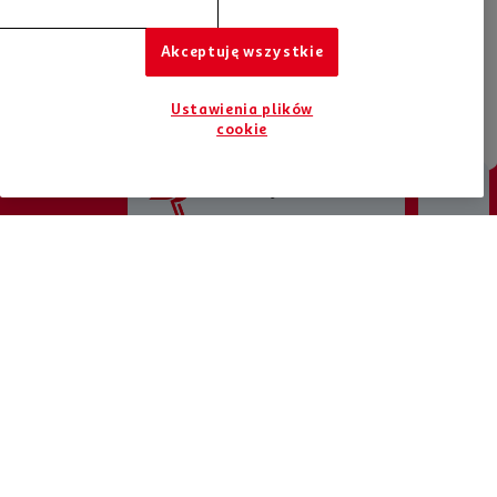
Plan to podstawa, ale nie należy się go sztywno trzymać. Daj
się czasem porwać spontaniczności. Zabawy andrzejkowe dla
dorosłych to luźne imprezy i przede wszystkim czas, by
Akceptuję wszystkie
cieszyć się razem z gośćmi.
Ustawienia plików
cookie
Jesteśmy tu dla Ciebie
Chcesz otrzymywać nowości?
Bądź na bieżąco, zapisz się do newslettera
ZAPISZ SIĘ DO NEWSLETTERA