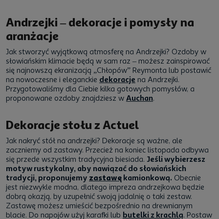
Andrzejki – dekoracje i pomysły na
aranżacje
Jak stworzyć wyjątkową atmosferę na Andrzejki? Ozdoby w
słowiańskim klimacie będą w sam raz – możesz zainspirować
się najnowszą ekranizacją „Chłopów” Reymonta lub postawić
na nowoczesne i eleganckie
dekoracje
na Andrzejki.
Przygotowaliśmy dla Ciebie kilka gotowych pomysłów, a
proponowane ozdoby znajdziesz w
Auchan
.
Dekoracje stołu z Actuel
Jak nakryć stół na andrzejki? Dekoracje są ważne, ale
zaczniemy od zastawy. Przecież na koniec listopada odbywa
się przede wszystkim tradycyjna biesiada.
Jeśli wybierzesz
motyw rustykalny, aby nawiązać do słowiańskich
tradycji, proponujemy
zastawę
kamionkową.
Obecnie
jest niezwykle modna, dlatego impreza andrzejkowa będzie
dobrą okazją, by uzupełnić swoją jadalnię o taki zestaw.
Zastawę możesz umieścić bezpośrednio na drewnianym
blacie. Do napojów użyj karafki lub
butelki z krachlą
. Postaw