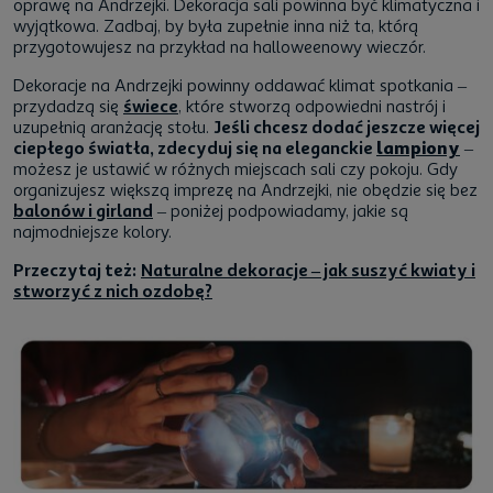
oprawę na Andrzejki. Dekoracja sali powinna być klimatyczna i
wyjątkowa. Zadbaj, by była zupełnie inna niż ta, którą
przygotowujesz na przykład na halloweenowy wieczór.
Dekoracje na Andrzejki powinny oddawać klimat spotkania –
przydadzą się
świece
, które stworzą odpowiedni nastrój i
uzupełnią aranżację stołu.
Jeśli chcesz dodać jeszcze więcej
ciepłego światła, zdecyduj się na eleganckie
lampiony
–
możesz je ustawić w różnych miejscach sali czy pokoju. Gdy
organizujesz większą imprezę na Andrzejki, nie obędzie się bez
balonów i girland
– poniżej podpowiadamy, jakie są
najmodniejsze kolory.
Przeczytaj też:
Naturalne dekoracje – jak suszyć kwiaty i
stworzyć z nich ozdobę?