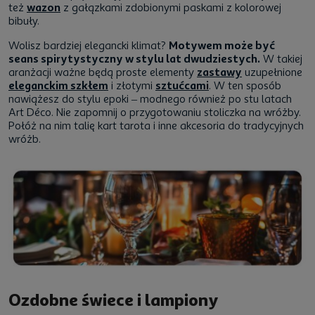
też
wazon
z gałązkami zdobionymi paskami z kolorowej
bibuły.
Wolisz bardziej elegancki klimat?
Motywem może być
seans spirytystyczny w stylu lat dwudziestych.
W takiej
aranżacji ważne będą proste elementy
zastawy
uzupełnione
eleganckim szkłem
i złotymi
sztućcami
. W ten sposób
nawiążesz do stylu epoki – modnego również po stu latach
Art Déco. Nie zapomnij o przygotowaniu stoliczka na wróżby.
Połóż na nim talię kart tarota i inne akcesoria do tradycyjnych
wróżb.
Ozdobne świece i lampiony