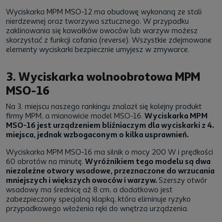
Wyciskarka MPM MSO-12 ma obudowę wykonaną ze stali
nierdzewnej oraz tworzywa sztucznego. W przypadku
zaklinowania się kawałków owoców lub warzyw możesz
skorzystać z funkcji cofania (reverse). Wszystkie zdejmowane
elementy wyciskarki bezpiecznie umyjesz w zmywarce.
3. Wyciskarka wolnoobrotowa MPM
MSO-16
Na 3. miejscu naszego rankingu znalazł się kolejny produkt
firmy MPM, a mianowicie model MSO-16.
Wyciskarka MPM
MSO-16 jest urządzeniem bliźniaczym dla wyciskarki z 4.
miejsca, jednak wzbogaconym o kilka usprawnień.
Wyciskarka MPM MSO-16 ma silnik o mocy 200 W i prędkości
60 obrotów na minutę.
Wyróżnikiem tego modelu są dwa
niezależne otwory wsadowe, przeznaczone do wrzucania
mniejszych i większych owoców i warzyw.
Szerszy otwór
wsadowy ma średnicę aż 8 cm, a dodatkowo jest
zabezpieczony specjalną klapką, która eliminuje ryzyko
przypadkowego włożenia ręki do wnętrza urządzenia.