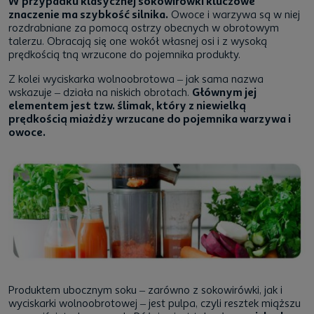
W przypadku klasycznej sokowirówki kluczowe
znaczenie ma szybkość silnika.
Owoce i warzywa są w niej
rozdrabniane za pomocą ostrzy obecnych w obrotowym
talerzu. Obracają się one wokół własnej osi i z wysoką
prędkością tną wrzucone do pojemnika produkty.
Z kolei wyciskarka wolnoobrotowa – jak sama nazwa
wskazuje – działa na niskich obrotach.
Głównym jej
elementem jest tzw. ślimak, który z niewielką
prędkością miażdży wrzucane do pojemnika warzywa i
owoce.
Produktem ubocznym soku – zarówno z sokowirówki, jak i
wyciskarki wolnoobrotowej – jest pulpa, czyli resztek miąższu