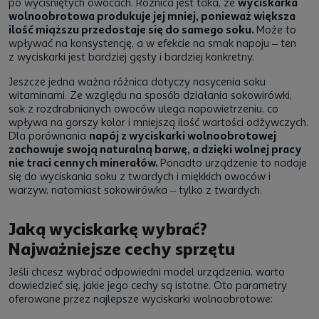
po wyciśniętych owocach. Różnica jest taka, że
wyciskarka
wolnoobrotowa produkuje jej mniej, ponieważ większa
ilość miąższu przedostaje się do samego soku.
Może to
wpływać na konsystencję, a w efekcie na smak napoju – ten
z wyciskarki jest bardziej gęsty i bardziej konkretny.
Jeszcze jedna ważna różnica dotyczy nasycenia soku
witaminami. Ze względu na sposób działania sokowirówki,
sok z rozdrabnianych owoców ulega napowietrzeniu, co
wpływa na gorszy kolor i mniejszą ilość wartości odżywczych.
Dla porównania
napój z wyciskarki wolnoobrotowej
zachowuje swoją naturalną barwę, a dzięki wolnej pracy
nie traci cennych minerałów.
Ponadto urządzenie to nadaje
się do wyciskania soku z twardych i miękkich owoców i
warzyw, natomiast sokowirówka – tylko z twardych.
Jaką wyciskarkę wybrać?
Najważniejsze cechy sprzętu
Jeśli chcesz wybrać odpowiedni model urządzenia, warto
dowiedzieć się, jakie jego cechy są istotne. Oto parametry
oferowane przez najlepsze wyciskarki wolnoobrotowe: