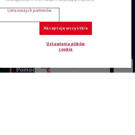
Lista naszych partnerów
Zaplanuj zakupy
Akceptuję wszystkie
O Auchan
Ustawienia plików
cookie
Informacje prawne
Jesteśmy tu dla Ciebie
Pomoc