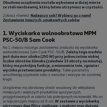
Obudowa urządzenia została wykonana w dużej mierze
ze stali nierdzewnej, którą łatwo utrzymasz w czystości.
Zobacz również:
Najlepszy sok? Wybierz go z nami!
Zestawienie świeżych, smakowitych soków
1. Wyciskarka wolnoobrotowa MPM
PSC-50/B Sam Cook
Na 1. miejscu naszego zestawienia znalazła się wyciskarka
wolnoobrotowa Sam Cook PSC-50/B.
Zaletą tego modelu
jest duża moc silnika (250 W) przy jednocześnie niskiej
liczbie obrotów ślimaka (zaledwie 33 obroty na minutę),
który ma potrójną funkcję, a mianowicie tnie, zgniata i
wyciska przetwarzane produkty.
Takie parametry
umożliwiają uzyskanie soku z owoców i warzyw do ostatniej
kropli.
Urządzenie ma obrotowy otwór wsadowy do wkładania
mniejszych i większych produktów spożywczych,
przygotowanych w całości lub pokrojonych na kawałki. Ma on
w najszerszym miejscu aż 8 cm.
W zestawie z wyciskarką
otrzymasz dwa filtry siatkowe, z małymi oraz dużymi