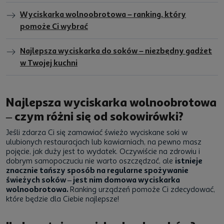
Wyciskarka wolnoobrotowa – ranking, który
pomoże Ci wybrać
Najlepsza wyciskarka do soków – niezbędny gadżet
w Twojej kuchni
Najlepsza wyciskarka wolnoobrotowa
– czym różni się od sokowirówki?
Jeśli zdarza Ci się zamawiać świeżo wyciskane soki w
ulubionych restauracjach lub kawiarniach, na pewno masz
pojęcie, jak duży jest to wydatek. Oczywiście na zdrowiu i
dobrym samopoczuciu nie warto oszczędzać, ale
istnieje
znacznie tańszy sposób na regularne spożywanie
świeżych soków – jest nim domowa wyciskarka
wolnoobrotowa.
Ranking urządzeń pomoże Ci zdecydować,
które będzie dla Ciebie najlepsze!