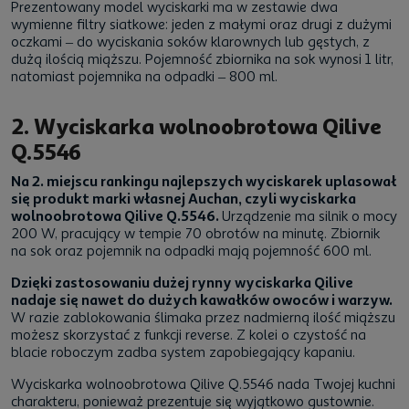
Prezentowany model wyciskarki ma w zestawie dwa
wymienne filtry siatkowe: jeden z małymi oraz drugi z dużymi
oczkami – do wyciskania soków klarownych lub gęstych, z
dużą ilością miąższu. Pojemność zbiornika na sok wynosi 1 litr,
natomiast pojemnika na odpadki – 800 ml.
2. Wyciskarka wolnoobrotowa Qilive
Q.5546
Na 2. miejscu rankingu najlepszych wyciskarek uplasował
się produkt marki własnej Auchan, czyli wyciskarka
wolnoobrotowa Qilive Q.5546.
Urządzenie ma silnik o mocy
200 W, pracujący w tempie 70 obrotów na minutę. Zbiornik
na sok oraz pojemnik na odpadki mają pojemność 600 ml.
Dzięki zastosowaniu dużej rynny wyciskarka Qilive
nadaje się nawet do dużych kawałków owoców i warzyw.
W razie zablokowania ślimaka przez nadmierną ilość miąższu
możesz skorzystać z funkcji reverse. Z kolei o czystość na
blacie roboczym zadba system zapobiegający kapaniu.
Wyciskarka wolnoobrotowa Qilive Q.5546 nada Twojej kuchni
charakteru, ponieważ prezentuje się wyjątkowo gustownie.