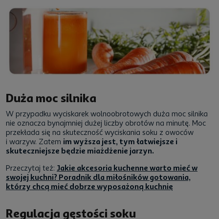
Duża moc silnika
W przypadku wyciskarek wolnoobrotowych duża moc silnika
nie oznacza bynajmniej dużej liczby obrotów na minutę. Moc
przekłada się na skuteczność wyciskania soku z owoców
i warzyw. Zatem
im wyższa jest, tym łatwiejsze i
skuteczniejsze będzie miażdżenie jarzyn.
Przeczytaj też:
Jakie akcesoria kuchenne warto mieć w
swojej kuchni? Poradnik dla miłośników gotowania,
którzy chcą mieć dobrze wyposażoną kuchnię
Regulacja gęstości soku