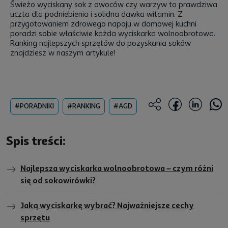
Świeżo wyciskany sok z owoców czy warzyw to prawdziwa
uczta dla podniebienia i solidna dawka witamin. Z
przygotowaniem zdrowego napoju w domowej kuchni
poradzi sobie właściwie każda wyciskarka wolnoobrotowa.
Ranking najlepszych sprzętów do pozyskania soków
znajdziesz w naszym artykule!
#PORADNIKI
#RANKING
#AGD
Spis treści:
Najlepsza wyciskarka wolnoobrotowa – czym różni
się od sokowirówki?
Jaką wyciskarkę wybrać? Najważniejsze cechy
sprzętu