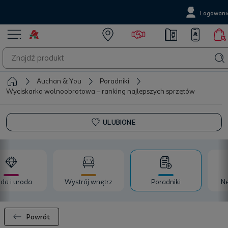
Logowani
Auchan & You
Poradniki
Wyciskarka wolnoobrotowa – ranking najlepszych sprzętów
ULUBIONE
da i uroda
Wystrój wnętrz
Poradniki
Ne
Powrót