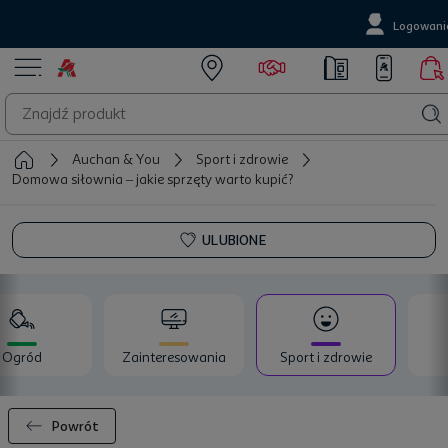
Logowani
Auchan & You
Sport i zdrowie
Domowa siłownia – jakie sprzęty warto kupić?
ULUBIONE
Ogród
Zainteresowania
Sport i zdrowie
Powrót