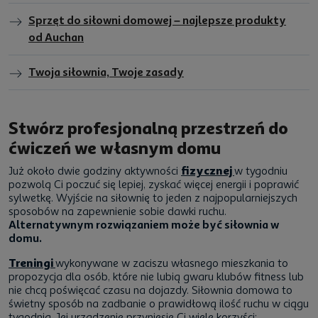
Sprzęt do siłowni domowej – najlepsze produkty
od Auchan
Twoja siłownia, Twoje zasady
Stwórz profesjonalną przestrzeń do
ćwiczeń we własnym domu
Już około dwie godziny aktywności
fizycznej
w tygodniu
pozwolą Ci poczuć się lepiej, zyskać więcej energii i poprawić
sylwetkę. Wyjście na siłownię to jeden z najpopularniejszych
sposobów na zapewnienie sobie dawki ruchu.
Alternatywnym rozwiązaniem może być siłownia w
domu.
Treningi
wykonywane w zaciszu własnego mieszkania to
propozycja dla osób, które nie lubią gwaru klubów fitness lub
nie chcą poświęcać czasu na dojazdy. Siłownia domowa to
świetny sposób na zadbanie o prawidłową ilość ruchu w ciągu
tygodnia. Jej urządzenie przyniesie Ci wiele korzyści: