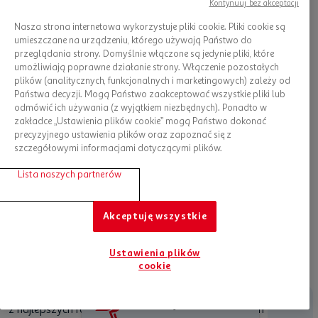
Kontynuuj bez akceptacji
Nasza strona internetowa wykorzystuje pliki cookie. Pliki cookie są
umieszczane na urządzeniu, którego używają Państwo do
przeglądania strony. Domyślnie włączone są jedynie pliki, które
bieżnia
– umożliwia wykonanie treningu biegowego bez
umożliwiają poprawne działanie strony. Włączenie pozostałych
konieczności wychodzenia z domu. Proste urządzenie z
plików (analitycznych, funkcjonalnych i marketingowych) zależy od
regulacją tempa i kąta biegu w ofercie Auchan to między
Państwa decyzji. Mogą Państwo zaakceptować wszystkie pliki lub
innymi bieżnia elektryczna
ES-A134 marki ELITON
z
odmówić ich używania (z wyjątkiem niezbędnych). Ponadto w
nowoczesnym wyświetlaczem LCD oraz możliwością
zakładce „Ustawienia plików cookie” mogą Państwo dokonać
złożenia po wykonanym treningu, co jest szczególnie
precyzyjnego ustawienia plików oraz zapoznać się z
przydatne w niewielkich pomieszczeniach.
szczegółowymi informacjami dotyczącymi plików.
składana konstrukcja
antypoślizgowy pas
Lista naszych partnerów
łatwe przechowywanie
wygodna obsługa
Akceptuję wszystkie
Przeczytaj także:
Jak wykonać trening na bieżni? Zbuduj
wymarzoną sylwetkę z nami
Ustawienia plików
cookie
Akcesoria do ćwiczeń oporowych
Trening oporowy z wolnymi ciężarami jest uznawany za jeden
Jesteśmy tu dla Ciebie
z najlepszych rodzajów aktywności. Będzie świetnym