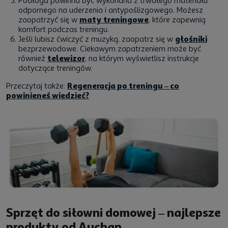
Podłoga powinna być wykonana z trwałego materiału
odpornego na uderzenia i antypoślizgowego. Możesz
zaopatrzyć się w
maty treningowe
, które zapewnią
komfort podczas treningu.
Jeśli lubisz ćwiczyć z muzyką, zaopatrz się w
głośniki
bezprzewodowe. Ciekawym zapatrzeniem może być
również
telewizor
, na którym wyświetlisz instrukcje
dotyczące treningów.
Przeczytaj także:
Regeneracja po treningu – co
powinieneś wiedzieć?
Sprzęt do siłowni domowej – najlepsze
produkty od Auchan