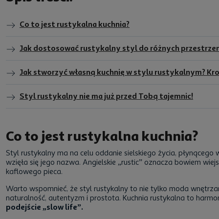
Co to jest rustykalna kuchnia?
Jak dostosować rustykalny styl do różnych przestrzen
Jak stworzyć własną kuchnię w stylu rustykalnym? Kr
Styl rustykalny nie ma już przed Tobą tajemnic!
Co to jest rustykalna kuchnia?
Styl rustykalny ma na celu oddanie sielskiego życia, płynącego 
wzięła się jego nazwa. Angielskie „rustic” oznacza bowiem wiejsk
kaflowego pieca.
Warto wspomnieć, że styl rustykalny to nie tylko moda wnętrzar
naturalność, autentyzm i prostota. Kuchnia rustykalna to harm
podejście „slow life”.