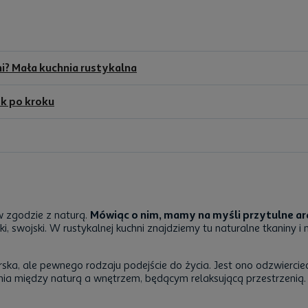
i? Mała kuchnia rustykalna
ok po kroku
w zgodzie z naturą.
Mówiąc o nim, mamy na myśli przytulne ar
i, swojski. W rustykalnej kuchni znajdziemy tu naturalne tkaniny i
ska, ale pewnego rodzaju podejście do życia. Jest ono odzwiercie
onia między naturą a wnętrzem, będącym relaksującą przestrzenią