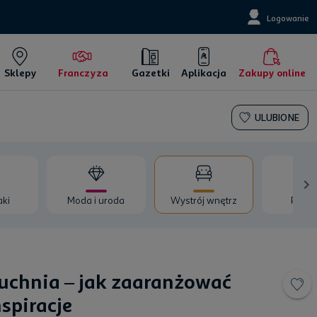
Logowanie
Sklepy
Franczyza
Gazetki
Aplikacja
Zakupy online
ULUBIONE
aki
Moda i uroda
Wystrój wnętrz
Porad
uchnia – jak zaaranżować
nspiracje