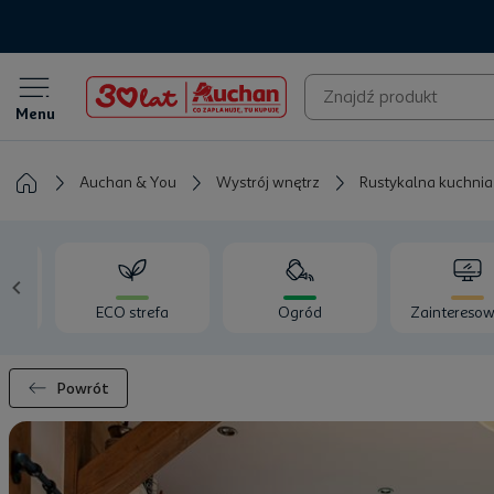
Menu
Auchan & You
Wystrój wnętrz
Rustykalna kuchnia 
ECO strefa
Ogród
Zainteresow
Powrót