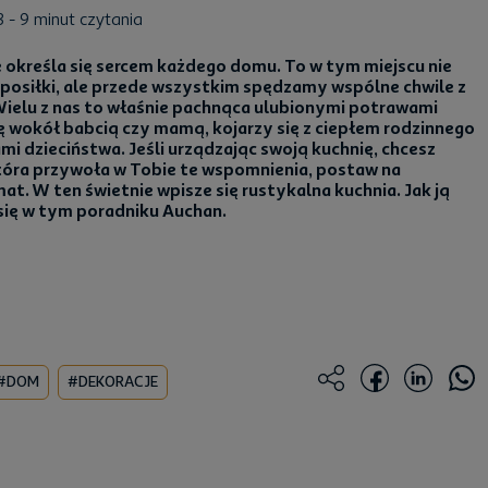
3
- 9 minut czytania
 określa się sercem każdego domu. To w tym miejscu nie
osiłki, ale przede wszystkim spędzamy wspólne chwile z
 Wielu z nas to właśnie pachnąca ulubionymi potrawami
ię wokół babcią czy mamą, kojarzy się z ciepłem rodzinnego
mi dzieciństwa. Jeśli urządzając swoją kuchnię, chcesz
tóra przywoła w Tobie te wspomnienia, postaw na
t. W ten świetnie wpisze się rustykalna kuchnia. Jak ją
ię w tym poradniku Auchan.
#DOM
#DEKORACJE