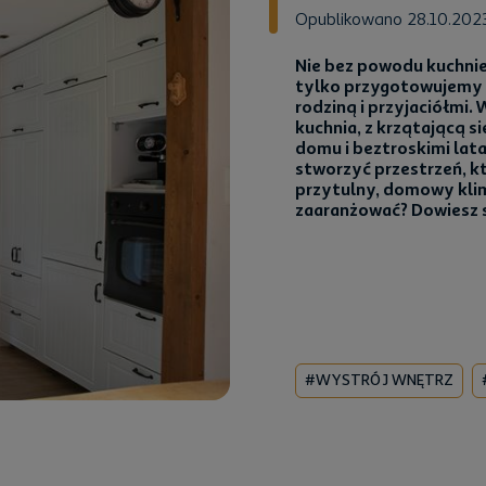
Opublikowano 28.10.202
Nie bez powodu kuchnie
tylko przygotowujemy p
rodziną i przyjaciółmi.
kuchnia, z krzątającą s
domu i beztroskimi lata
stworzyć przestrzeń, k
przytulny, domowy klima
zaaranżować? Dowiesz s
#WYSTRÓJ WNĘTRZ