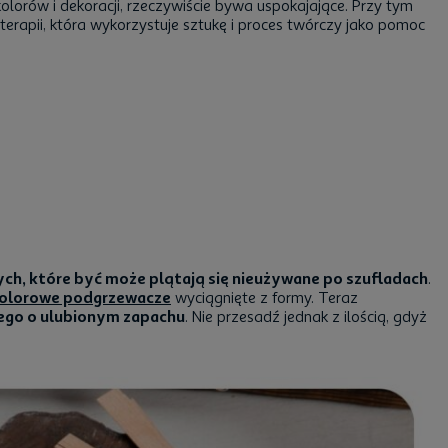
orów i dekoracji, rzeczywiście bywa uspokajające. Przy tym
erapii, która wykorzystuje sztukę i proces twórczy jako pomoc
ych, które być może plątają się nieużywane po szufladach
.
olorowe podgrzewacze
wyciągnięte z formy. Teraz
nego o ulubionym zapachu
. Nie przesadź jednak z ilością, gdyż