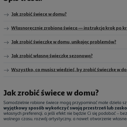
Jak zrobić świece w domu?
Własnoręcznie zrobiona świeca — instrukcja krok po k
Jak zrobić świeczkę w domu, unikając problemów?
Jak zrobić własną świeczkę sezonową?
Wszystko, co musisz wiedzieć, by zrobić świeczkę w d
Jak zrobić świece w domu?
Samodzielnie robione świece mogą przypominać małe dzieła sztu
wyjątkowy sposób wykończyć swoją przestrzeń lub zask
własnych preferencji, a jeśli efekt nie będzie Ci się podobać 
wolnego czasu, rozwój artystyczny, a nawet otworzenie własne