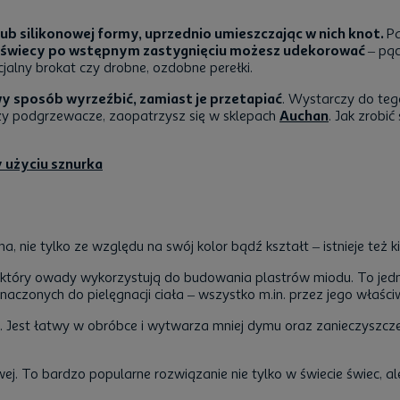
ub silikonowej formy, uprzednio umieszczając w nich knot.
Pa
 świecy po wstępnym zastygnięciu możesz udekorować
– pą
jalny brokat czy drobne, ozdobne perełki.
y sposób wyrzeźbić, zamiast je przetapiać
. Wystarczy do teg
 czy podgrzewacze, zaopatrzysz się w sklepach
Auchan
. Jak zrobi
y użyciu sznurka
, nie tylko ze względu na swój kolor bądź kształt – istnieje też 
 który owady wykorzystują do budowania plastrów miodu. To jedna
aczonych do pielęgnacji ciała – wszystko m.in. przez jego właści
soi. Jest łatwy w obróbce i wytwarza mniej dymu oraz zanieczyszc
j. To bardzo popularne rozwiązanie nie tylko w świecie świec, a