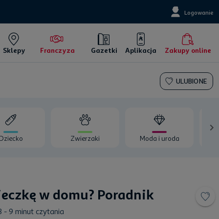
Logowanie
Sklepy
Franczyza
Gazetki
Aplikacja
Zakupy online
ULUBIONE
Dziecko
Zwierzaki
Moda i uroda
Wy
wieczkę w domu? Poradnik
3
- 9 minut czytania