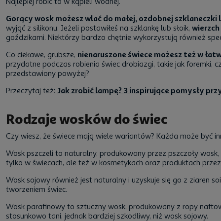
Najlepiej robić to w kąpieli wodnej.
Gorący wosk możesz wlać do małej, ozdobnej szklaneczki l
wyjąć z silikonu. Jeżeli postawiłeś na szklankę lub słoik,
wierzch
goździkami. Niektórzy bardzo chętnie wykorzystują również spec
Co ciekawe, grubsze,
nienaruszone świece możesz też w łatw
przydatne podczas robienia świec drobiazgi, takie jak foremki,
przedstawiony powyżej?
Przeczytaj też:
Jak zrobić lampę? 3 inspirujące pomysły prz
Rodzaje wosków do świec
Czy wiesz, że świece mają wiele wariantów? Każda może być inna
Wosk pszczeli to naturalny, produkowany przez pszczoły wosk,
tylko w świecach, ale też w kosmetykach oraz produktach przezn
Wosk sojowy również jest naturalny i uzyskuje się go z ziaren 
tworzeniem świec.
Wosk parafinowy to sztuczny wosk, produkowany z ropy naftowe
stosunkowo tani, jednak bardziej szkodliwy, niż wosk sojowy.