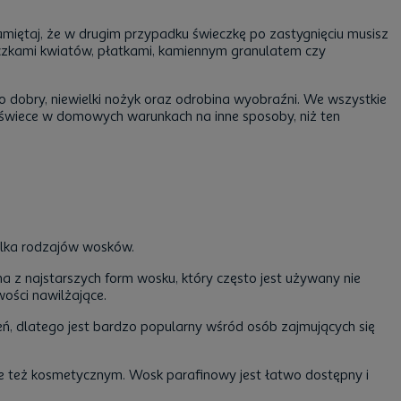
miętaj, że w drugim przypadku świeczkę po zastygnięciu musisz
czkami kwiatów, płatkami, kamiennym granulatem czy
o dobry, niewielki nożyk oraz odrobina wyobraźni. We wszystkie
ć świece w domowych warunkach na inne sposoby, niż ten
kilka rodzajów wosków.
 z najstarszych form wosku, który często jest używany nie
wości nawilżające.
zeń, dlatego jest bardzo popularny wśród osób zajmujących się
le też kosmetycznym. Wosk parafinowy jest łatwo dostępny i