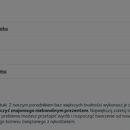
roku
omu
ki. Z naszym poradnikiem bez większych trudności wykonasz je c
oczyć znajomego niebanalnym prezentem
. Największą zaletą t
– bez problemu możesz przetopić wyrób i rozpocząć tworzenie od n
go biznesu związanego z rękodziełem.