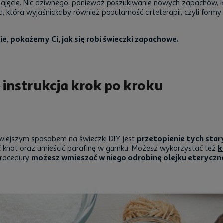
jęcie. Nic dziwnego, ponieważ poszukiwanie nowych zapachów, kol
tóra wyjaśniałaby również popularność arteterapii, czyli formy t
e, pokażemy Ci, jak się robi świeczki zapachowe.
instrukcja krok po kroku
twiejszym sposobem na świeczki DIY jest
przetopienie tych star
ąć knot oraz umieścić parafinę w garnku. Możesz wykorzystać też
k
procedury
możesz wmieszać w niego odrobinę olejku eterycz