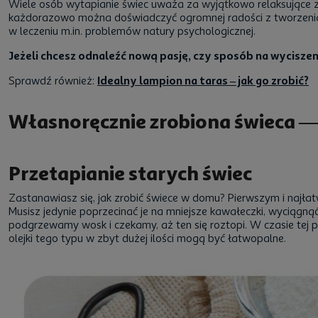
Wiele osób wytapianie świec uważa za wyjątkowo relaksujące za
każdorazowo można doświadczyć ogromnej radości z tworzenia, k
w leczeniu m.in. problemów natury psychologicznej.
Jeżeli chcesz odnaleźć nową pasję, czy sposób na wyciszeni
Sprawdź również:
Idealny lampion na taras – jak go zrobić?
Własnoręcznie zrobiona świeca — 
Przetapianie starych świec
Zastanawiasz się, jak zrobić świece w domu? Pierwszym i najła
Musisz jedynie poprzecinać je na mniejsze kawałeczki, wyciągn
podgrzewamy wosk i czekamy, aż ten się roztopi. W czasie tej 
olejki tego typu w zbyt dużej ilości mogą być łatwopalne.