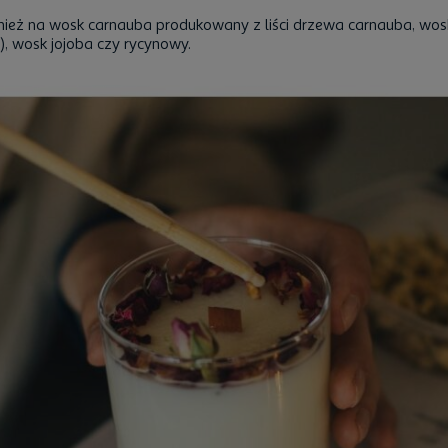
ież na wosk carnauba produkowany z liści drzewa carnauba, w
, wosk jojoba czy rycynowy.