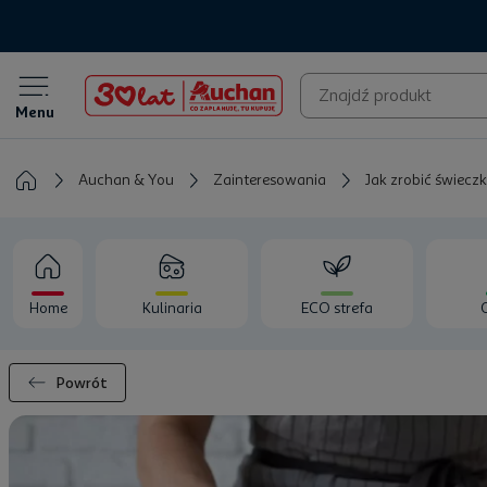
Menu
Auchan & You
Zainteresowania
Jak zrobić świecz
Home
Kulinaria
ECO strefa
Powrót