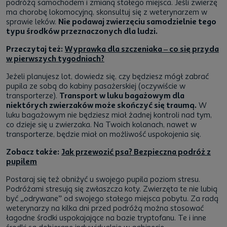
podróżą samochodem i zmianą stałego miejsca. Jeśli zwierzę
ma chorobę lokomocyjną, skonsultuj się z weterynarzem w
sprawie leków.
Nie podawaj zwierzęciu samodzielnie tego
typu środków przeznaczonych dla ludzi.
Przeczytaj też:
Wyprawka dla szczeniaka – co się przyda
w pierwszych tygodniach?
Jeżeli planujesz lot, dowiedz się, czy będziesz mógł zabrać
pupila ze sobą do kabiny pasażerskiej (oczywiście w
transporterze).
Transport w luku bagażowym dla
niektórych zwierzaków może skończyć się traumą.
W
luku bagażowym nie będziesz miał żadnej kontroli nad tym,
co dzieje się u zwierzaka. Na Twoich kolanach, nawet w
transporterze, będzie miał on możliwość uspokojenia się.
Zobacz także:
Jak przewozić psa? Bezpieczna podróż z
pupilem
Postaraj się też obniżyć u swojego pupila poziom stresu.
Podróżami stresują się zwłaszcza koty. Zwierzęta te nie lubią
być „odrywane” od swojego stałego miejsca pobytu. Za radą
weterynarzy na kilka dni przed podróżą można stosować
łagodne środki uspokajające na bazie tryptofanu. Te i inne