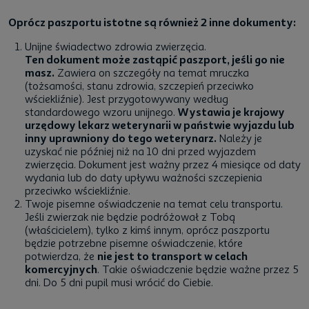
Oprócz paszportu istotne są również 2 inne dokumenty:
Unijne świadectwo zdrowia zwierzęcia.
Ten dokument może zastąpić paszport, jeśli go nie
masz.
Zawiera on szczegóły na temat mruczka
(tożsamości, stanu zdrowia, szczepień przeciwko
wściekliźnie). Jest przygotowywany według
standardowego wzoru unijnego.
Wystawia je krajowy
urzędowy lekarz weterynarii w państwie wyjazdu lub
inny uprawniony do tego weterynarz.
Należy je
uzyskać nie później niż na 10 dni przed wyjazdem
zwierzęcia. Dokument jest ważny przez 4 miesiące od daty
wydania lub do daty upływu ważności szczepienia
przeciwko wściekliźnie.
Twoje pisemne oświadczenie na temat celu transportu.
Jeśli zwierzak nie będzie podróżował z Tobą
(właścicielem), tylko z kimś innym, oprócz paszportu
będzie potrzebne pisemne oświadczenie, które
potwierdza, że
nie jest to transport w celach
komercyjnych
. Takie oświadczenie będzie ważne przez 5
dni. Do 5 dni pupil musi wrócić do Ciebie.