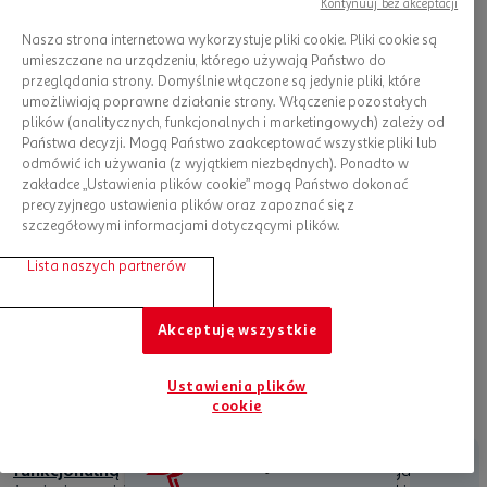
Kontynuuj bez akceptacji
Nasza strona internetowa wykorzystuje pliki cookie. Pliki cookie są
umieszczane na urządzeniu, którego używają Państwo do
przeglądania strony. Domyślnie włączone są jedynie pliki, które
umożliwiają poprawne działanie strony. Włączenie pozostałych
plików (analitycznych, funkcjonalnych i marketingowych) zależy od
Państwa decyzji. Mogą Państwo zaakceptować wszystkie pliki lub
odmówić ich używania (z wyjątkiem niezbędnych). Ponadto w
zakładce „Ustawienia plików cookie” mogą Państwo dokonać
Skompletuj wyprawkę na podróż w
precyzyjnego ustawienia plików oraz zapoznać się z
Auchan
szczegółowymi informacjami dotyczącymi plików.
Do transportera, oprócz podkładu higienicznego, włóż też
Lista naszych partnerów
ulubiony, pachnący domem kocyk zwierzęcia lub
zabawkę
,
którą szczególnie lubi. Pamiętaj również o innych niezbędnych
akcesoriach dla kota
(w tym wytrzymałych i wygodnych,
Akceptuję wszystkie
dopasowanych do wielkości zwierzęcia
szelkach
) i ulubionych
przysmakach
.
Ustawienia plików
Nie zapomnij również o świeżej wodzie i zapasie
suchej
cookie
karmy
na podróż, dopasowanej do potrzeb i upodobań
smakowych zwierzęcia. Znajdziesz u nas również
karmę
Jesteśmy tu dla Ciebie
funkcjonalną
– dla zwierząt ze specjalnymi wymaganiami