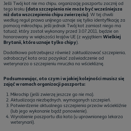
Jeśli Twój kot nie ma chipu, organizację paszportu zacznij od
tego kroku
(data szczepienia nie może być wcześniejsza
niż data wszczepienia chipu zwierzęciu)
. W tej chwili
według reguł prawa unijnego uznaje się tylko identyfikację za
pomocą mikrochipu, jeśli jednak Twój kot zamiast niego ma
tatuaż, który został wykonany przed 3.07.2011, będzie on
honorowany w większości krajów UE (z wyjątkiem
Wielkiej
Brytanii, która uznaje tylko chipy
).
Dodatkowo potrzebujesz również zaktualizować szczepienia,
odrobaczyć kota oraz pozyskać zaświadczenie od
weterynarza o szczepieniu mruczka na wściekliznę.
Podsumowując, oto czym i w jakiej kolejności musisz się
zająć w ramach organizacji paszportu:
Mikrochip (jeśli zwierzę jeszcze go nie ma).
Aktualizacja niezbędnych, wymaganych szczepień.
Potwierdzenie aktualnego szczepienia przeciw wściekliźnie
(lub jego wykonanie bądź ponowienie).
Wyrobienie paszportu dla kota
(u uprawnionego lekarza
weterynarii).