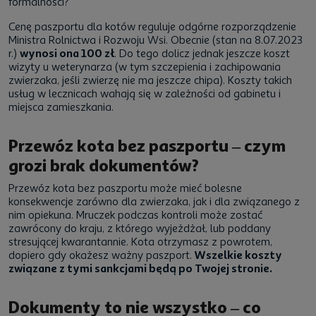
formalności?
Cenę paszportu dla kotów reguluje odgórne rozporządzenie
Ministra Rolnictwa i Rozwoju Wsi. Obecnie (stan na 8.07.2023
r.)
wynosi ona 100 zł
. Do tego dolicz jednak jeszcze koszt
wizyty u weterynarza (w tym szczepienia i zachipowania
zwierzaka, jeśli zwierzę nie ma jeszcze chipa). Koszty takich
usług w lecznicach wahają się w zależności od gabinetu i
miejsca zamieszkania.
Przewóz kota bez paszportu – czym
grozi brak dokumentów?
Przewóz kota bez paszportu może mieć bolesne
konsekwencje zarówno dla zwierzaka, jak i dla związanego z
nim opiekuna. Mruczek podczas kontroli może zostać
zawrócony do kraju, z którego wyjeżdżał, lub poddany
stresującej kwarantannie. Kota otrzymasz z powrotem,
dopiero gdy okażesz ważny paszport.
Wszelkie koszty
związane z tymi sankcjami będą po Twojej stronie.
Dokumenty to nie wszystko – co