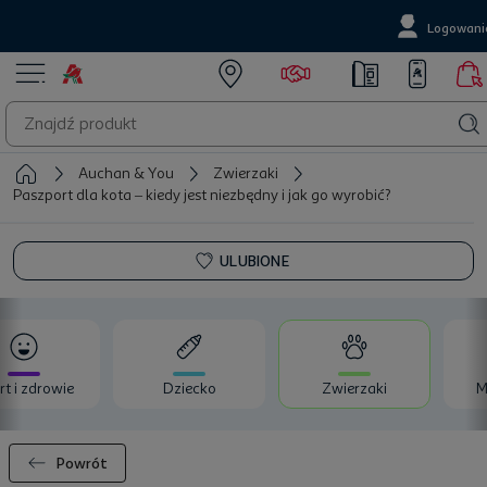
Logowani
Auchan & You
Zwierzaki
Paszport dla kota – kiedy jest niezbędny i jak go wyrobić?
ULUBIONE
rt i zdrowie
Dziecko
Zwierzaki
M
Powrót