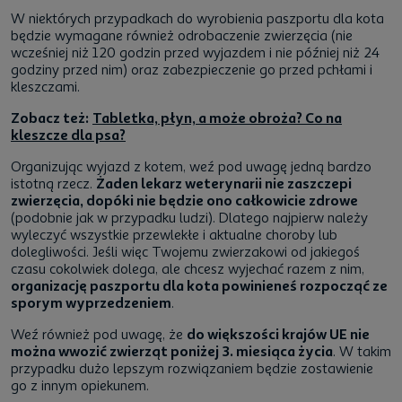
W niektórych przypadkach do wyrobienia paszportu dla kota
będzie wymagane również odrobaczenie zwierzęcia (nie
wcześniej niż 120 godzin przed wyjazdem i nie później niż 24
godziny przed nim) oraz zabezpieczenie go przed pchłami i
kleszczami.
Zobacz też:
Tabletka, płyn, a może obroża? Co na
kleszcze dla psa?
Organizując wyjazd z kotem, weź pod uwagę jedną bardzo
istotną rzecz.
Żaden lekarz weterynarii nie zaszczepi
zwierzęcia, dopóki nie będzie ono całkowicie zdrowe
(podobnie jak w przypadku ludzi). Dlatego najpierw należy
wyleczyć wszystkie przewlekłe i aktualne choroby lub
dolegliwości. Jeśli więc Twojemu zwierzakowi od jakiegoś
czasu cokolwiek dolega, ale chcesz wyjechać razem z nim,
organizację paszportu dla kota powinieneś rozpocząć ze
sporym wyprzedzeniem
.
Weź również pod uwagę, że
do większości krajów UE nie
można wwozić zwierząt poniżej 3. miesiąca życia
. W takim
przypadku dużo lepszym rozwiązaniem będzie zostawienie
go z innym opiekunem.