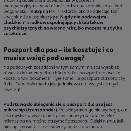
środki są dobierane indywidualnie w gabinecie
weterynaryjnym – w zależności od stanu zdrowia kota, jego
wagi, wieku i reakcji na leki. Niektórzy lekarze zalecają też
specjalne żele uspokajające.
Nigdy nie podawaj mu
„ludzkich” środków uspokajających lub leków
psychiatrycznych na własną rękę, bo możesz mu tylko
zaszkodzić.
Paszport dla psa – ile kosztuje i co
musisz wziąć pod uwagę?
Na podobnych zasadach i w tym samym miejscu wyrobisz
również dokumenty dla tchórzofretki i paszport dla psa. Ile
kosztuje taki dokument? Tyle samo, ile paszport dla kota czy
fretki. Cena dokumentu jest jednakowa dla wszystkich tych
zwierząt.
Podstawą do ubiegania się o paszport dla psa jest
mikrochip (transponder).
Polskie prawo go nie wymaga, ale
jeśli myślisz o wyjeździe z psem, należy go założyć. Bez
mikroczipa nie można otrzymać paszportu. Dzięki niemu, jeśli
pies np. zerwie Ci się ze smyczy, będzie można go