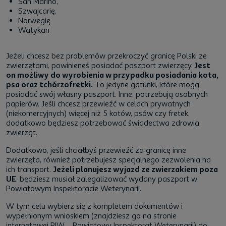
San Marino,
Szwajcarię,
Norwegię
Watykan
Jeżeli chcesz bez problemów przekroczyć granicę Polski ze
zwierzętami, powinieneś posiadać paszport zwierzęcy.
Jest
on możliwy do wyrobienia w przypadku posiadania kota,
psa oraz tchórzofretki.
To jedyne gatunki, które mogą
posiadać swój własny paszport. Inne, potrzebują osobnych
papierów. Jeśli chcesz przewieźć w celach prywatnych
(niekomercyjnych) więcej niż 5 kotów, psów czy fretek,
dodatkowo będziesz potrzebować świadectwa zdrowia
zwierząt.
Dodatkowo, jeśli chciałbyś przewieźć za granicę inne
zwierzęta, również potrzebujesz specjalnego zezwolenia na
ich transport.
Jeżeli planujesz wyjazd ze zwierzakiem poza
UE
, będziesz musiał zalegalizować wydany paszport w
Powiatowym Inspektoracie Weterynarii.
W tym celu wybierz się z kompletem dokumentów i
wypełnionym wnioskiem (znajdziesz go na stronie
internetowej PIW – Powiatowy Inspektorat Weterynarii) do