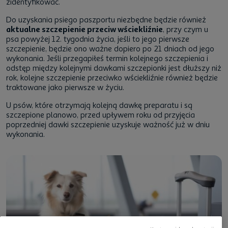
zidentyfikować.
Do uzyskania psiego paszportu niezbędne będzie również
aktualne szczepienie przeciw wściekliźnie
, przy czym u
psa powyżej 12. tygodnia życia, jeśli to jego pierwsze
szczepienie, będzie ono ważne dopiero po 21 dniach od jego
wykonania. Jeśli przegapiłeś termin kolejnego szczepienia i
odstęp między kolejnymi dawkami szczepionki jest dłuższy niż
rok, kolejne szczepienie przeciwko wściekliźnie również będzie
traktowane jako pierwsze w życiu.
U psów, które otrzymają kolejną dawkę preparatu i są
szczepione planowo, przed upływem roku od przyjęcia
poprzedniej dawki szczepienie uzyskuje ważność już w dniu
wykonania.