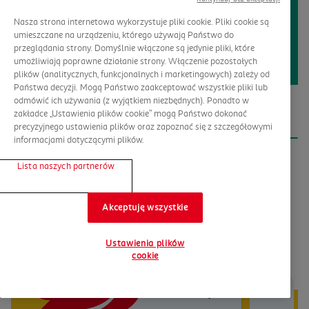
MIASTO
ADRES
Nasza strona internetowa wykorzystuje pliki cookie. Pliki cookie są
umieszczane na urządzeniu, którego używają Państwo do
przeglądania strony. Domyślnie włączone są jedynie pliki, które
umożliwiają poprawne działanie strony. Włączenie pozostałych
plików (analitycznych, funkcjonalnych i marketingowych) zależy od
Państwa decyzji. Mogą Państwo zaakceptować wszystkie pliki lub
odmówić ich używania (z wyjątkiem niezbędnych). Ponadto w
Olsztyn Sikorskiego
Al. Generała
zakładce „Ustawienia plików cookie” mogą Państwo dokonać
Władysława Sikorskiego
precyzyjnego ustawienia plików oraz zapoznać się z szczegółowymi
informacjami dotyczącymi plików.
2B
Lista naszych partnerów
Powrót
Akceptuję wszystkie
Ustawienia plików
cookie
Jesteśmy tu dla Ciebie