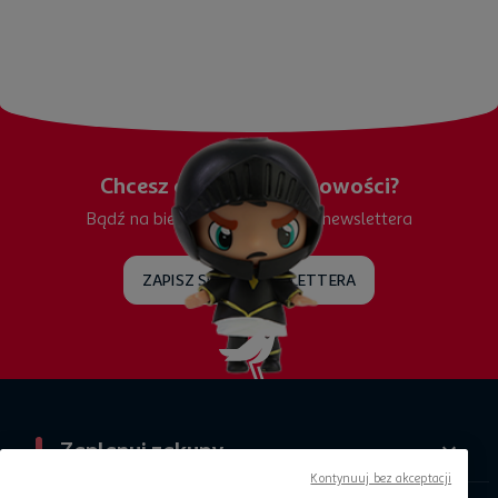
Chcesz otrzymywać nowości?
Bądź na bieżąco, zapisz się do newslettera
ZAPISZ SIĘ DO NEWSLETTERA
Zaplanuj zakupy
Kontynuuj bez akceptacji