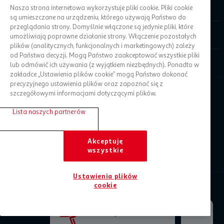
O Auchan
Nasza strona internetowa wykorzystuje pliki cookie. Pliki cookie
są umieszczane na urządzeniu, którego używają Państwo do
przeglądania strony. Domyślnie włączone są jedynie pliki, które
Informacje prawne
umożliwiają poprawne działanie strony. Włączenie pozostałych
plików (analitycznych, funkcjonalnych i marketingowych) zależy
od Państwa decyzji. Mogą Państwo zaakceptować wszystkie pliki
Pomoc
lub odmówić ich używania (z wyjątkiem niezbędnych). Ponadto w
zakładce „Ustawienia plików cookie” mogą Państwo dokonać
precyzyjnego ustawienia plików oraz zapoznać się z
szczegółowymi informacjami dotyczącymi plików.
Lista naszych partnerów
Akceptuję
wszystkie
Ustawienia plików
Auchan Retail International 2026 - Wszelkie prawa
cookie
zastrzeżone
Jesteśmy tu dla Ciebie