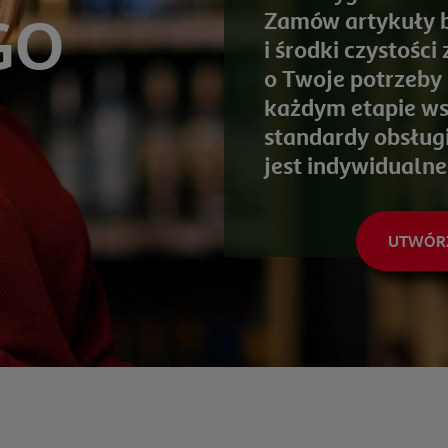
GO
Zamów artykuły b
i środki czystośc
o Twoje potrzeby
każdym etapie ws
standardy obsług
jest indywidualne
UTWÓRZ