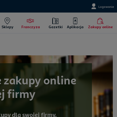
Logowanie
Sklepy
Franczyza
Gazetki
Aplikacja
Zakupy online
zakupy online
j firmy
upy dla swojej firmy.