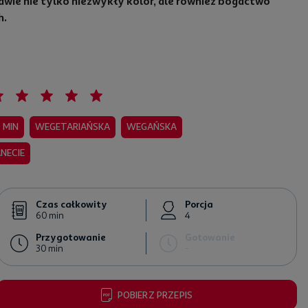
wie nie tylko niezwykły kolor, ale również bogactwo
h.
 MIN
WEGETARIAŃSKA
WEGAŃSKA
ANECIE
Czas całkowity
Porcja
60 min
4
Przygotowanie
Gotowanie
30 min
-
POBIERZ PRZEPIS