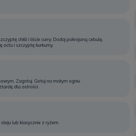
zyptę chilli i liście curry. Dodaj pokrojoną cebulę.
ę octu i szczyptę
kurkumy
.
kosowym. Zagotuj. Gotuj na małym ogniu
tardę dla ostrości.
leju lub klasycznie z ryżem.