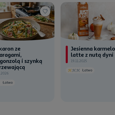
karon ze
Jesienna karmel
aragami,
latte z nutą dyni
gonzolą i szynką
19.11.2025
rzewającą
Łatwo
.2026
Łatwo