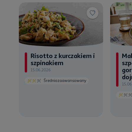
Risotto z kurczakiem i
Ma
szpinakiem
szp
gor
15.06.2026
doj
Średniozaawansowany
15.06