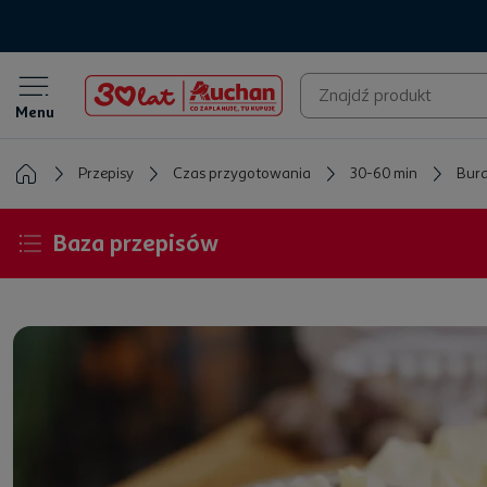
Menu
Przepisy
Czas przygotowania
30-60 min
Bura
Baza przepisów