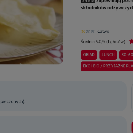
Buraki
zapewniają potra
składników odżywczyc
Łatwo
Średnia 5.0/5 (1 głosów)
OBIAD
LUNCH
30-60
EKO I BIO / PRZYJAZNE PL
 pieczonych).