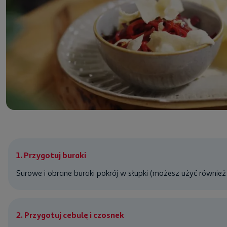
1. Przygotuj buraki
Surowe i obrane buraki pokrój w słupki (możesz użyć również
2. Przygotuj cebulę i czosnek