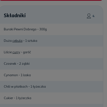
Składniki
4
Buraki Pewni Dobrego - 300g
Duża
cebula
- 1 sztuka
Liście
curry
- garść
Czosnek - 2 ząbki
Cynamon - 1 laska
Chili w płatkach - 1 łyżeczka
Cukier - 1 łyżeczka