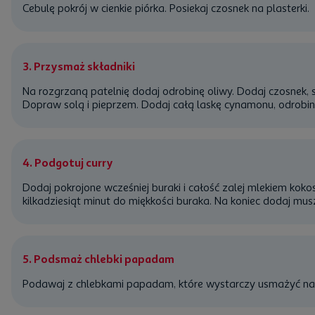
Cebulę
pokrój w cienkie piórka. Posiekaj czosnek na plasterki.
3. Przysmaż składniki
Na rozgrzaną patelnię dodaj odrobinę oliwy. Dodaj czosnek, szc
Dopraw solą i pieprzem. Dodaj całą laskę cynamonu, odrobin
4. Podgotuj curry
Dodaj pokrojone wcześniej buraki i całość zalej mlekiem ko
kilkadziesiąt minut do miękkości buraka. Na koniec dodaj musz
5. Podsmaż chlebki papadam
Podawaj z chlebkami papadam, które wystarczy usmażyć na o