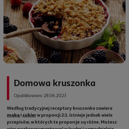
rcja
Domowa kruszonka
Opublikowano 28.06.2023
towanie
n
Według tradycyjnej receptury kruszonka zawiera
mąkę
i
cukier
w proporcji 2:1. Istnieje jednak wiele
przepisów, w których te proporcje są różne. Możesz
więc poeksperymentować w kuchni i samodzielnie