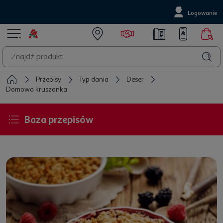
Logowanie
Przepisy
Typ dania
Deser
Domowa kruszonka
Baza przepisów