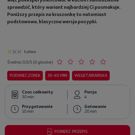
sprawdzić, który wariant najbardziej Ci posmakuje.
Poniższy przepis na kruszonkę to natomiast
 niż połowa standardowej kostki) masła,
podstawowa, klasyczna wersja posypki.
niż 1/2 standardowej szklanki) cukru,
j
Łatwo
Średnia 0.0/5 (0 głosów)
PODWIECZOREK
30-60 MIN
WEGETARIAŃSKA
Czas całkowity
Porcja
30 min
4
Przygotowanie
Gotowanie
10 min
20 min
POBIERZ PRZEPIS