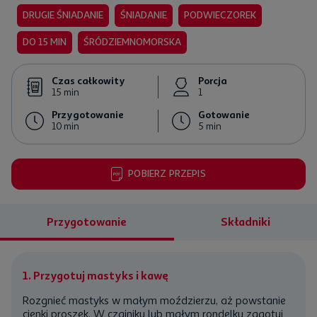
rcja
DRUGIE ŚNIADANIE
ŚNIADANIE
PODWIECZOREK
DO 15 MIN
ŚRÓDZIEMNOMORSKA
towanie
Czas całkowity
Porcja
n
15 min
1
Przygotowanie
Gotowanie
10 min
5 min
POBIERZ PRZEPIS
ckiej
Przygotowanie
Składniki
żywica pistacji kleistej)
1. Przygotuj mastyks i kawę
Rozgnieć mastyks w małym moździerzu, aż powstanie
cienki proszek. W czajniku lub małym rondelku zagotuj