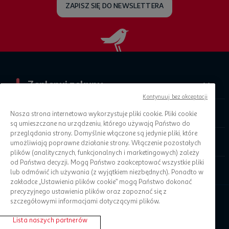
ZAPISZ SIĘ DO NEWSLETTERA
Zaplanuj zakupy
Kontynuuj bez akceptacji
O Auchan
Nasza strona internetowa wykorzystuje pliki cookie. Pliki cookie
są umieszczane na urządzeniu, którego używają Państwo do
przeglądania strony. Domyślnie włączone są jedynie pliki, które
Informacje prawne
umożliwiają poprawne działanie strony. Włączenie pozostałych
plików (analitycznych, funkcjonalnych i marketingowych) zależy
od Państwa decyzji. Mogą Państwo zaakceptować wszystkie pliki
Pomoc
lub odmówić ich używania (z wyjątkiem niezbędnych). Ponadto w
zakładce „Ustawienia plików cookie” mogą Państwo dokonać
precyzyjnego ustawienia plików oraz zapoznać się z
szczegółowymi informacjami dotyczącymi plików.
Lista naszych partnerów