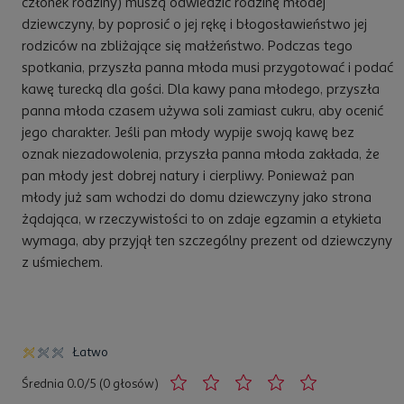
członek rodziny) muszą odwiedzić rodzinę młodej
dziewczyny, by poprosić o jej rękę i błogosławieństwo jej
rodziców na zbliżające się małżeństwo. Podczas tego
spotkania, przyszła panna młoda musi przygotować i podać
kawę turecką dla gości. Dla kawy pana młodego, przyszła
panna młoda czasem używa soli zamiast cukru, aby ocenić
jego charakter. Jeśli pan młody wypije swoją kawę bez
oznak niezadowolenia, przyszła panna młoda zakłada, że
pan młody jest dobrej natury i cierpliwy. Ponieważ pan
młody już sam wchodzi do domu dziewczyny jako strona
żądająca, w rzeczywistości to on zdaje egzamin a etykieta
wymaga, aby przyjął ten szczególny prezent od dziewczyny
z uśmiechem.
Łatwo
Średnia 0.0/5 (0 głosów)