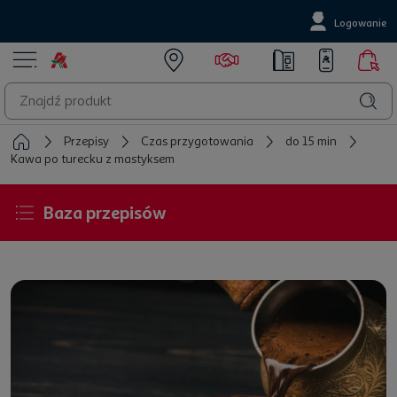
Logowanie
Przepisy
Czas przygotowania
do 15 min
Kawa po turecku z mastyksem
Baza przepisów