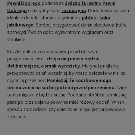
Pewni Dobrego
podaną ze
świeżą żurawiną Pewni
Dobrego
oraz gałązkami
rozmarynu
. Dodatkowo pieczeń
idealnie dopełni słodycz uzyskana z
jabłek
i
soku
a
jabłkowego
. Spróbuj przygotować danie obiadowe, które
zachwyci Twoich gości wykwintnym wyglądem oraz
smakiem.
Kaczkę należy zamarynować przed dalszym
przygotowaniem –
dzięki niej mięso będzie
delikatniejsze, a smak wyrazisty
. Marynatę najlepiej
przygotować dzień wcześniej, by mięso poleżało w niej co
najmniej przez noc.
Pamiętaj, że kaczka wymaga
y
obsmażenia na suchej patelni przed pieczeniem.
Dzięki
temu mięso nie będzie suche. Poddana obróbce termicznej
pierś po przekrojeniu powinna mieć różowy odcień. W ten
sposób sprawdzisz, czy upieczone mięso jest prawidłowo
orcja
zrobione.