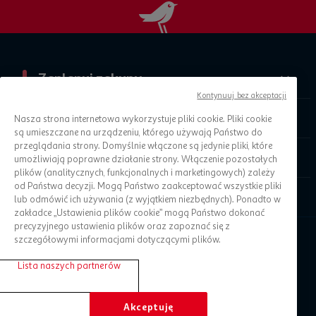
Zaplanuj zakupy
Kontynuuj bez akceptacji
O Auchan
Nasza strona internetowa wykorzystuje pliki cookie. Pliki cookie
są umieszczane na urządzeniu, którego używają Państwo do
przeglądania strony. Domyślnie włączone są jedynie pliki, które
Informacje prawne
umożliwiają poprawne działanie strony. Włączenie pozostałych
plików (analitycznych, funkcjonalnych i marketingowych) zależy
od Państwa decyzji. Mogą Państwo zaakceptować wszystkie pliki
Pomoc
lub odmówić ich używania (z wyjątkiem niezbędnych). Ponadto w
zakładce „Ustawienia plików cookie” mogą Państwo dokonać
precyzyjnego ustawienia plików oraz zapoznać się z
szczegółowymi informacjami dotyczącymi plików.
Lista naszych partnerów
Akceptuję