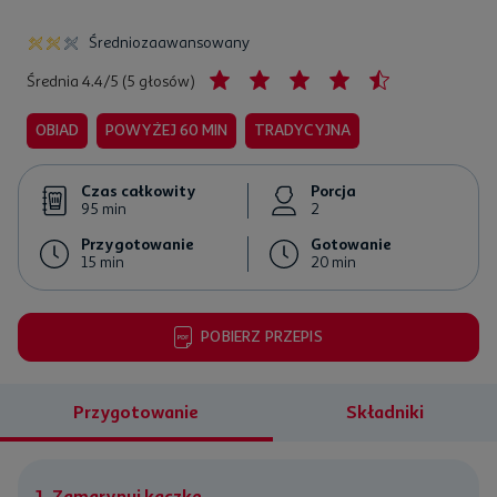
otowanie
0
Średniozaawansowany
in
Średnia 4.4/5 (5 głosów)
OBIAD
POWYŻEJ 60 MIN
TRADYCYJNA
Czas całkowity
Porcja
95 min
2
Przygotowanie
Gotowanie
15 min
20 min
go
POBIERZ PRZEPIS
Przygotowanie
Składniki
rozmarynu
1. Zamarynuj kaczkę