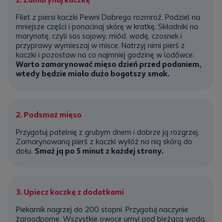
 imbiru
Filet z piersi kaczki Pewni Dobrego rozmroź. Podziel na
mniejsze części i ponacinaj skórę w kratkę. Składniki na
marynatę, czyli sos sojowy,
miód
, wodę,
czosnek
i
przyprawy
wymieszaj w misce. Natrzyj nimi pierś z
kaczki i pozostaw na co najmniej godzinę w lodówce.
czarnego
Warto zamarynować mięso dzień przed podaniem,
wtedy będzie miało dużo bogatszy smak.
i z kaczki ze ściółki bez kości ze skórą Pewni Dobrego
2. Podsmaż mięso
Przygotuj patelnię z grubym dnem i dobrze ją rozgrzej.
Zamarynowaną pierś z kaczki wyłóż na nią skórą do
dołu.
Smaż ją po 5 minut z każdej strony.
winy Pewni Dobrego
wego
3. Upiecz kaczkę z dodatkami
ieżego rozmarynu
Piekarnik nagrzej do 200 stopni. Przygotuj naczynie
żaroodporne. Wszystkie
owoce
umyj pod bieżącą wodą.