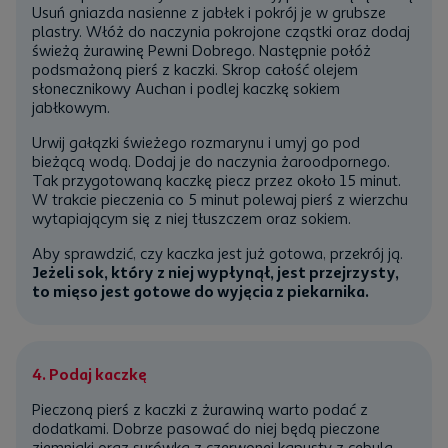
Usuń gniazda nasienne z
jabłek
i pokrój je w grubsze
ecznikowego rafinowanego Auchan
plastry. Włóż do naczynia pokrojone cząstki oraz dodaj
świeżą żurawinę Pewni Dobrego
. Następnie połóż
podsmażoną pierś z kaczki. Skrop całość
olejem
słonecznikowy Auchan
i podlej kaczkę
sokiem
jabłkowym
.
Urwij gałązki świeżego rozmarynu i umyj go pod
bieżącą wodą. Dodaj je do naczynia żaroodpornego.
Tak przygotowaną kaczkę piecz przez około 15 minut.
W trakcie pieczenia co 5 minut polewaj pierś z wierzchu
wytapiającym się z niej tłuszczem oraz sokiem.
Aby sprawdzić, czy kaczka jest już gotowa, przekrój ją.
Jeżeli sok, który z niej wypłynął, jest przejrzysty,
to mięso jest gotowe do wyjęcia z piekarnika.
4. Podaj kaczkę
Pieczoną pierś z kaczki z żurawiną warto podać z
dodatkami. Dobrze pasować do niej będą pieczone
ziemniaki
oraz surówka z czerwonej
kapusty
z
cebulą
.