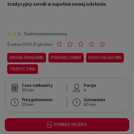
tradycyjny sernik w zupełnie nowej odsłonie.
towanie
n
Średniozaawansowany
Średnia 0.0/5 (0 głosów)
DRUGIE ŚNIADANIE
PODWIECZOREK
POWYŻEJ 60 MIN
TRADYCYJNA
Czas całkowity
Porcja
g
90 min
4
Przygotowanie
Gotowanie
 8 sztuk
30 min
60 min
POBIERZ PRZEPIS
- 30 g