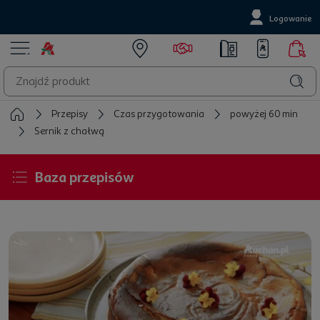
Logowanie
Przepisy
Czas przygotowania
powyżej 60 min
Sernik z chałwą
Baza przepisów