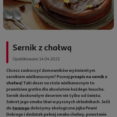
Sernik z chałwą
Opublikowano 14.04.2022
y
Chcesz zaskoczyć domowników wyśmienitym
sernikiem wielkanocnym? Poznaj
przepis na sernik z
chałwą
! Taki deser na stole wielkanocnym to
prawdziwa gratka dla absolutnie każdego łasucha.
Sernik doskonałym deserem nie tylko od święta.
Sekret jego smaku tkwi w pysznych składnikach. Jeśli
do
twarogu
dołożymy ekologiczne jajka Pewni
Dobrego i dodatek pełnej smaku chałwy, powstanie
rcja