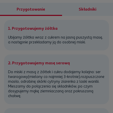
Przygotowanie
Składniki
 30 g
ii
1. Przygotowujemy żółtka
Ubijamy żółtka wraz z cukrem na jasną puszystą masę,
a następnie przekładamy ją do osobnej miski.
2. Przygotowujemy masę serową
Do miski z masą z żółtek i cukru dodajemy kolejno: ser
twarogowy(mielony co najmniej 3-krotnie),rozpuszczone
masło, odrobinę skórki cytryny ziarenka z laski wanilii.
Mieszamy do połączenia się składników, po czym
dosypujemy mąkę ziemniaczaną oraz pokruszoną
chałwę.