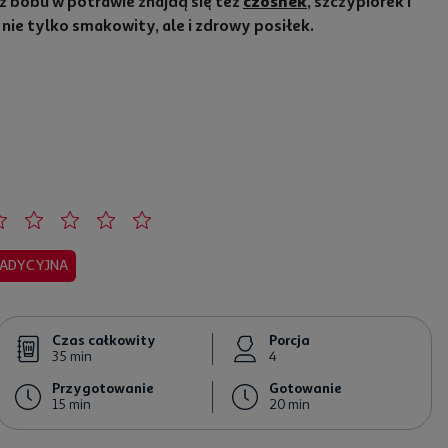
cz bobu w potrawie znajdą się też
czosnek
, szczypiorek i
ej nie tylko smakowity, ale i zdrowy posiłek.
ADYCYJNA
Czas całkowity
Porcja
35 min
4
Przygotowanie
Gotowanie
15 min
20 min