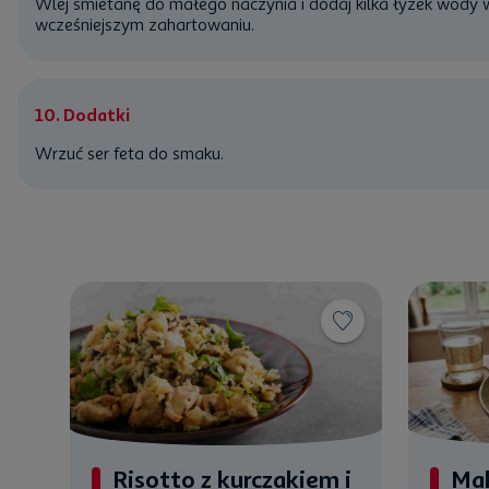
Wlej śmietanę do małego naczynia i dodaj kilka łyżek wody 
wcześniejszym zahartowaniu.
10. Dodatki
Wrzuć ser feta do smaku.
Risotto z kurczakiem i
Ma