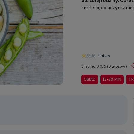
dla całej rodziny. Opró
ser feta, co uczyni z ni
Łatwo
Średnia 0.0/5 (0 głosów)
OBIAD
15-30 MIN
TR