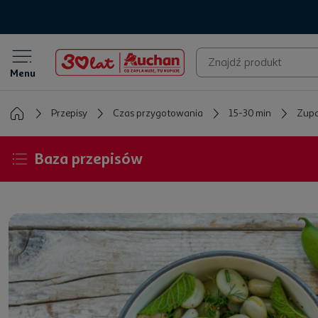
Menu
Przepisy
Czas przygotowania
15-30 min
Zupa
Baza przepisów