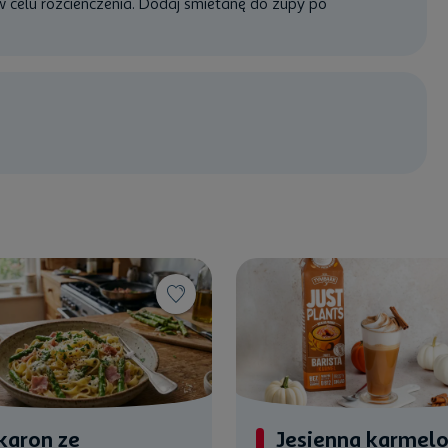
w celu rozcieńczenia. Dodaj śmietanę do zupy po
karon ze
Jesienna karmel