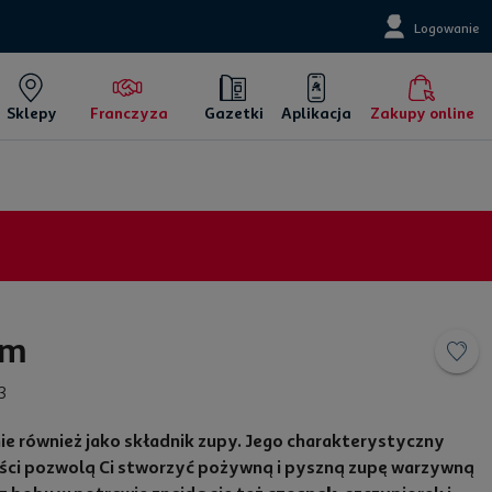
Logowanie
Sklepy
Franczyza
Gazetki
Aplikacja
Zakupy online
em
3
ie również jako składnik zupy. Jego charakterystyczny
ści pozwolą Ci stworzyć pożywną i pyszną zupę warzywną