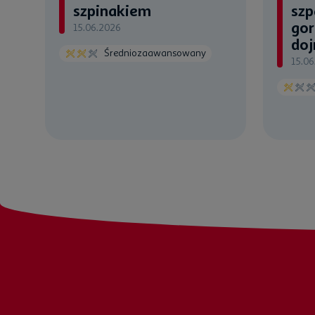
szpinakiem
szp
gor
15.06.2026
doj
Średniozaawansowany
15.06