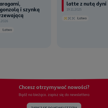
aragami,
latte z nutą dyni
gonzolą i szynką
19.11.2025
rzewającą
Łatwo
.2026
Łatwo
Chcesz otrzymywać nowości?
Bądź na bieżąco, zapisz się do newslettera