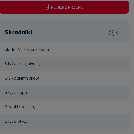
POBIERZ PRZEPIS
Składniki
4
około 2/3 szklanki bobu,
3 łyżki szczypiorku,
1/2 kg ziemniaków,
4 łyżki kopru,
2 ząbki czosnku,
2 łyżki oliwy,