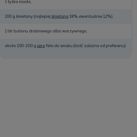
1 łyżka masła,
100 g śmietany (najlepiej
śmietana
18%, ewentualnie 12%),
1 litr bulionu drobiowego albo warzywnego,
około 100-200 g
sera
feta do smaku (ilość zależna od preferencji).