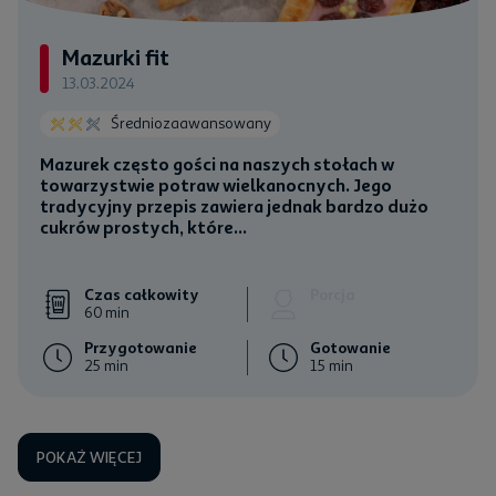
Mazurki fit
13.03.2024
Średniozaawansowany
Mazurek często gości na naszych stołach w
towarzystwie potraw wielkanocnych. Jego
tradycyjny przepis zawiera jednak bardzo dużo
cukrów prostych, które...
Czas całkowity
Porcja
60 min
Przygotowanie
Gotowanie
25 min
15 min
POKAŻ WIĘCEJ