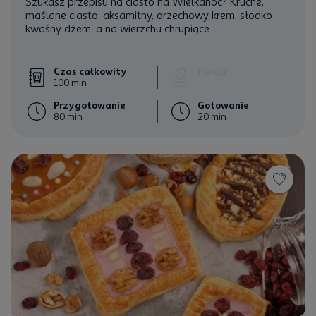
Szukasz przepisu na ciasto na Wielkanoc? Kruche,
maślane ciasto, aksamitny, orzechowy krem, słodko-
kwaśny dżem, a na wierzchu chrupiące
Czas całkowity
Porcja
100 min
Przygotowanie
Gotowanie
80 min
20 min