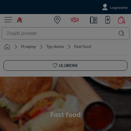
Logowanie
Przepisy
Typ dania
Fast food
ULUBIONE
Fast food