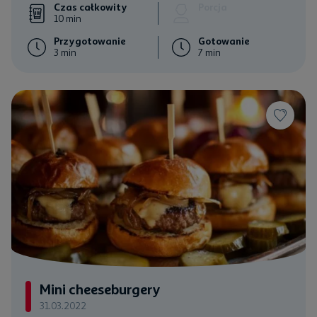
Czas całkowity
Porcja
10 min
Przygotowanie
Gotowanie
3 min
7 min
Mini cheeseburgery
31.03.2022