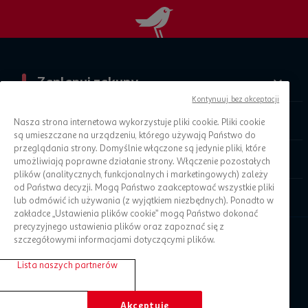
Zaplanuj zakupy
Kontynuuj bez akceptacji
O Auchan
Nasza strona internetowa wykorzystuje pliki cookie. Pliki cookie
są umieszczane na urządzeniu, którego używają Państwo do
przeglądania strony. Domyślnie włączone są jedynie pliki, które
Informacje prawne
umożliwiają poprawne działanie strony. Włączenie pozostałych
plików (analitycznych, funkcjonalnych i marketingowych) zależy
od Państwa decyzji. Mogą Państwo zaakceptować wszystkie pliki
Pomoc
lub odmówić ich używania (z wyjątkiem niezbędnych). Ponadto w
zakładce „Ustawienia plików cookie” mogą Państwo dokonać
precyzyjnego ustawienia plików oraz zapoznać się z
szczegółowymi informacjami dotyczącymi plików.
Lista naszych partnerów
Akceptuję