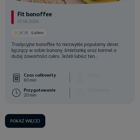
Fit banoffee
07.06.2024
Łatwo
Tradycyjne banoffee to niezwykle popularny deser,
łączący w sobie banany, śmietankę oraz karmel o
dużej zawartości cukru. Jeżeli lubisz ten...
Czas całkowity
Porcja
60 min
Przygotowanie
Gotowanie
20 min
-
POKAŻ WIĘCEJ