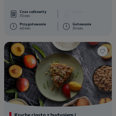
Czas całkowity
Porcja
70 min
Przygotowanie
Gotowanie
40 min
30 min
Kruche ciasto z budyniem i