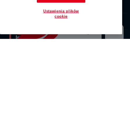
Zaplanuj zakupy
Ustawienia plików
cookie
O Auchan
Jesteśmy tu dla Ciebie
Informacje prawne
Pomoc
Auchan Retail International 2026 - Wszelkie prawa
zastrzeżone