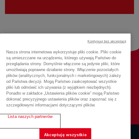
Kontynuuj bez akceptacji
Nasza strona internetowa wykorzystuje pliki cookie. Pliki cookie
są umieszczane na urządzeniu, którego używają Państwo do
przeglądania strony. Domyślnie włączone są jedynie pliki, które
Chcesz otrzymywać nowości?
umożliwiają poprawne działanie strony. Włączenie pozostałych
plików (analitycznych, funkcjonalnych i marketingowych) zależy
Bądź na bieżąco, zapisz się do newslettera
od Państwa decyzji. Mogą Państwo zaakceptować wszystkie
pliki lub odmówić ich używania (z wyjątkiem niezbędnych).
Ponadto w zakładce „Ustawienia plików cookie” mogą Państwo
ZAPISZ SIĘ DO NEWSLETTERA
dokonać precyzyjnego ustawienia plików oraz zapoznać się z
szczegółowymi informacjami dotyczącymi plików.
Lista naszych partnerów
Akceptuję wszystkie