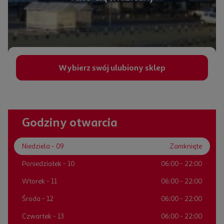
Wybierz swój ulubiony sklep
Opowiedz nam
Godziny otwarcia
Biuro Obsługi Klienta jest czynne od 8:00 do 22:00
Niedziela
- 09
Zamknięte
Poniedziałek
- 10
06:00 - 22:00
22 444 02 22
Wtorek
- 11
06:00 - 22:00
kontakt@auchan.pl
Środa
- 12
06:00 - 22:00
Czwartek
- 13
06:00 - 22:00